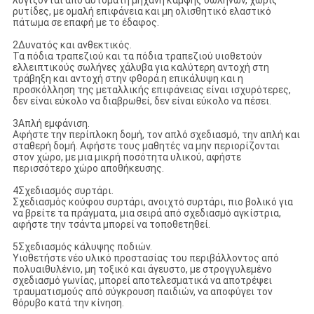
λυγίζονται από αυτόματη μηχανή κάμψης σωλήνων, χωρίς
ρυτίδες, με ομαλή επιφάνεια και μη ολισθητικό ελαστικό
πάτωμα σε επαφή με το έδαφος.
2Δυνατός και ανθεκτικός.
Τα πόδια τραπεζιού και τα πόδια τραπεζιού υιοθετούν
ελλειπτικούς σωλήνες χάλυβα για καλύτερη αντοχή στη
τράβηξη και αντοχή στην φθορά.η επικάλυψη και η
προσκόλληση της μεταλλικής επιφάνειας είναι ισχυρότερες,
δεν είναι εύκολο να διαβρωθεί, δεν είναι εύκολο να πέσει.
3Απλή εμφάνιση.
Αφήστε την περίπλοκη δομή, τον απλό σχεδιασμό, την απλή και
σταθερή δομή. Αφήστε τους μαθητές να μην περιορίζονται
στον χώρο, με μια μικρή ποσότητα υλικού, αφήστε
περισσότερο χώρο αποθήκευσης.
4Σχεδιασμός συρτάρι.
Σχεδιασμός κούφου συρτάρι, ανοιχτό συρτάρι, πιο βολικό για
να βρείτε τα πράγματα, μια σειρά από σχεδιασμό αγκίστρια,
αφήστε την τσάντα μπορεί να τοποθετηθεί.
5Σχεδιασμός κάλυψης ποδιών.
Υιοθετήστε νέο υλικό προστασίας του περιβάλλοντος από
πολυαιθυλένιο, μη τοξικό και άγευστο, με στρογγυλεμένο
σχεδιασμό γωνίας, μπορεί αποτελεσματικά να αποτρέψει
τραυματισμούς από σύγκρουση παιδιών, να αποφύγει τον
θόρυβο κατά την κίνηση.