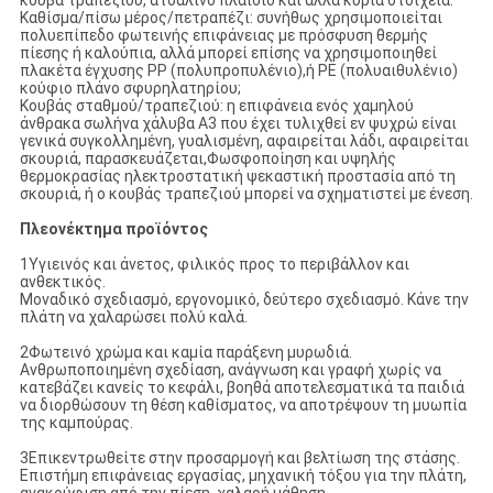
κουβά τραπεζιού, ατσάλινο πλαίσιο και άλλα κύρια στοιχεία.
Καθίσμα/πίσω μέρος/πετραπέζι: συνήθως χρησιμοποιείται
πολυεπίπεδο φωτεινής επιφάνειας με πρόσφυση θερμής
πίεσης ή καλούπια, αλλά μπορεί επίσης να χρησιμοποιηθεί
πλακέτα έγχυσης PP (πολυπροπυλένιο),ή PE (πολυαιθυλένιο)
κούφιο πλάνο σφυρηλατηρίου;
Κουβάς σταθμού/τραπεζιού: η επιφάνεια ενός χαμηλού
άνθρακα σωλήνα χάλυβα A3 που έχει τυλιχθεί εν ψυχρώ είναι
γενικά συγκολλημένη, γυαλισμένη, αφαιρείται λάδι, αφαιρείται
σκουριά, παρασκευάζεται,Φωσφοποίηση και υψηλής
θερμοκρασίας ηλεκτροστατική ψεκαστική προστασία από τη
σκουριά, ή ο κουβάς τραπεζιού μπορεί να σχηματιστεί με ένεση.
Πλεονέκτημα προϊόντος
1Υγιεινός και άνετος, φιλικός προς το περιβάλλον και
ανθεκτικός.
Μοναδικό σχεδιασμό, εργονομικό, δεύτερο σχεδιασμό. Κάνε την
πλάτη να χαλαρώσει πολύ καλά.
2Φωτεινό χρώμα και καμία παράξενη μυρωδιά.
Ανθρωποποιημένη σχεδίαση, ανάγνωση και γραφή χωρίς να
κατεβάζει κανείς το κεφάλι, βοηθά αποτελεσματικά τα παιδιά
να διορθώσουν τη θέση καθίσματος, να αποτρέψουν τη μυωπία
της καμπούρας.
3Επικεντρωθείτε στην προσαρμογή και βελτίωση της στάσης.
Επιστήμη επιφάνειας εργασίας, μηχανική τόξου για την πλάτη,