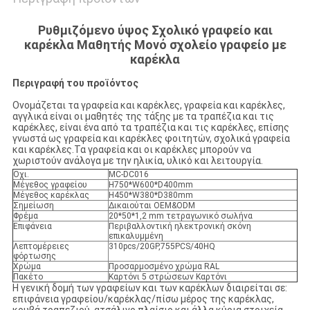
Ρυθμιζόμενο ύψος Σχολικό γραφείο και
καρέκλα Μαθητής Μονό σχολείο γραφείο με
καρέκλα
Περιγραφή του προϊόντος
Ονομάζεται τα γραφεία και καρέκλες, γραφεία και καρέκλες,
αγγλικά είναι οι μαθητές της τάξης με τα τραπέζια και τις
καρέκλες, είναι ένα από τα τραπέζια και τις καρέκλες, επίσης
γνωστά ως γραφεία και καρέκλες φοιτητών, σχολικά γραφεία
και καρέκλες.Τα γραφεία και οι καρέκλες μπορούν να
χωριστούν ανάλογα με την ηλικία, υλικό και λειτουργία.
Οχι.
MC-DC016
Μέγεθος γραφείου
H750*W600*D400mm
Μέγεθος καρέκλας
H450*W380*D380mm
Σημείωση
Δικαιούται OEM&ODM
Φρέμα
20*50*1,2 mm τετραγωνικό σωλήνα
Επιφάνεια
Περιβαλλοντική ηλεκτρονική σκόνη
επικαλυμμένη
Λεπτομέρειες
310pcs/20GP,755PCS/40HQ
φόρτωσης
Χρώμα
Προσαρμοσμένο χρώμα RAL
Πακέτο
Καρτόνι 5 στρώσεων Καρτόνι
Η γενική δομή των γραφείων και των καρέκλων διαιρείται σε:
επιφάνεια γραφείου/καρέκλας/πίσω μέρος της καρέκλας,