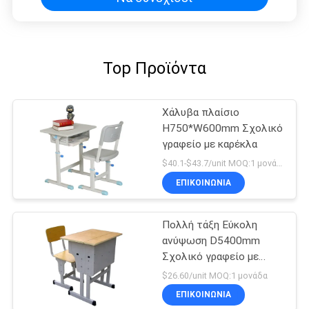
Top Προϊόντα
Χάλυβα πλαίσιο
H750*W600mm Σχολικό
γραφείο με καρέκλα
$40.1-$43.7/unit MOQ:1 μονάδα
ΕΠΙΚΟΙΝΩΝΊΑ
Πολλή τάξη Εύκολη
ανύψωση D5400mm
Σχολικό γραφείο με
καρέκλα
$26.60/unit MOQ:1 μονάδα
ΕΠΙΚΟΙΝΩΝΊΑ