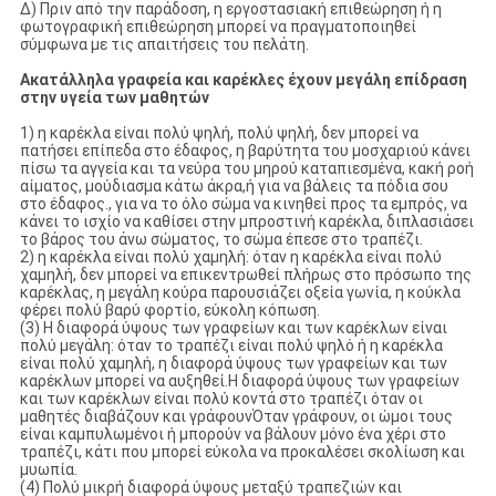
Δ) Πριν από την παράδοση, η εργοστασιακή επιθεώρηση ή η
φωτογραφική επιθεώρηση μπορεί να πραγματοποιηθεί
σύμφωνα με τις απαιτήσεις του πελάτη.
Ακατάλληλα γραφεία και καρέκλες έχουν μεγάλη επίδραση
στην υγεία των μαθητών
1) η καρέκλα είναι πολύ ψηλή, πολύ ψηλή, δεν μπορεί να
πατήσει επίπεδα στο έδαφος, η βαρύτητα του μοσχαριού κάνει
πίσω τα αγγεία και τα νεύρα του μηρού καταπιεσμένα, κακή ροή
αίματος, μούδιασμα κάτω άκρα,ή για να βάλεις τα πόδια σου
στο έδαφος., για να το όλο σώμα να κινηθεί προς τα εμπρός, να
κάνει το ισχίο να καθίσει στην μπροστινή καρέκλα, διπλασιάσει
το βάρος του άνω σώματος, το σώμα έπεσε στο τραπέζι.
2) η καρέκλα είναι πολύ χαμηλή: όταν η καρέκλα είναι πολύ
χαμηλή, δεν μπορεί να επικεντρωθεί πλήρως στο πρόσωπο της
καρέκλας, η μεγάλη κούρα παρουσιάζει οξεία γωνία, η κούκλα
φέρει πολύ βαρύ φορτίο, εύκολη κόπωση.
(3) Η διαφορά ύψους των γραφείων και των καρέκλων είναι
πολύ μεγάλη: όταν το τραπέζι είναι πολύ ψηλό ή η καρέκλα
είναι πολύ χαμηλή, η διαφορά ύψους των γραφείων και των
καρέκλων μπορεί να αυξηθεί.Η διαφορά ύψους των γραφείων
και των καρέκλων είναι πολύ κοντά στο τραπέζι όταν οι
μαθητές διαβάζουν και γράφουνΌταν γράφουν, οι ώμοι τους
είναι καμπυλωμένοι ή μπορούν να βάλουν μόνο ένα χέρι στο
τραπέζι, κάτι που μπορεί εύκολα να προκαλέσει σκολίωση και
μυωπία.
(4) Πολύ μικρή διαφορά ύψους μεταξύ τραπεζιών και