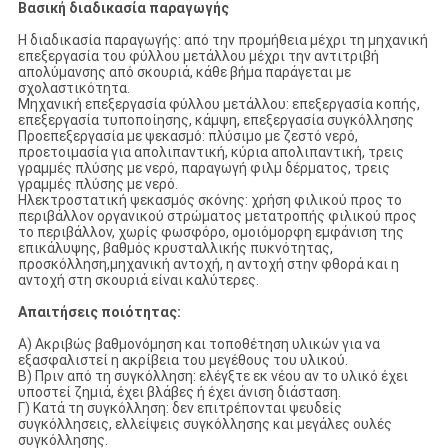
Βασική διαδικασία παραγωγής
Η διαδικασία παραγωγής: από την προμήθεια μέχρι τη μηχανική
επεξεργασία του φύλλου μετάλλου μέχρι την αντιτριβή
απολύμανσης από σκουριά, κάθε βήμα παράγεται με
σχολαστικότητα.
Μηχανική επεξεργασία φύλλου μετάλλου: επεξεργασία κοπής,
επεξεργασία τυποποίησης, κάμψη, επεξεργασία συγκόλλησης
Προεπεξεργασία με ψεκασμό: πλύσιμο με ζεστό νερό,
προετοιμασία για απολιπαντική, κύρια απολιπαντική, τρεις
γραμμές πλύσης με νερό, παραγωγή φιλμ δέρματος, τρεις
γραμμές πλύσης με νερό.
Ηλεκτροστατική ψεκασμός σκόνης: χρήση φιλικού προς το
περιβάλλον οργανικού στρώματος μετατροπής φιλικού προς
το περιβάλλον, χωρίς φωσφόρο, ομοιόμορφη εμφάνιση της
επικάλυψης, βαθμός κρυσταλλικής πυκνότητας,
προσκόλληση,μηχανική αντοχή, η αντοχή στην φθορά και η
αντοχή στη σκουριά είναι καλύτερες.
Απαιτήσεις ποιότητας:
Α) Ακριβώς βαθμονόμηση και τοποθέτηση υλικών για να
εξασφαλιστεί η ακρίβεια του μεγέθους του υλικού.
Β) Πριν από τη συγκόλληση: ελέγξτε εκ νέου αν το υλικό έχει
υποστεί ζημιά, έχει βλάβες ή έχει άνιση διάσταση.
Γ) Κατά τη συγκόλληση: δεν επιτρέπονται ψευδείς
συγκόλλησεις, ελλείψεις συγκόλλησης και μεγάλες ουλές
συγκόλλησης.