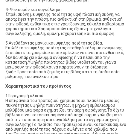
ανακούφιση από την πίεση, χαλαρή μάθηση.
4- Ψεκασμός και συγκόλληση.
Σπρέι σκόνη με υψηλής ποιότητας υφή πλαστική σκόνη, να
αποτρέψει την πτώση, πιο ανθεκτική στη βρωμιά, ανθεκτική
στην φθορά, ανθεκτική στις γρατζουνιές, εύκολα καθαρίσιμα
χαρακτηριστικά.Χρησιμοποιώντας έξυπνη τεχνολογία
συγκόλλησης, ομαλή, ομαλή, ισχυρότερη και πιο όμορφη.
5.Ανεβάζοντας μανίκι και υψηλής ποιότητας βίδα.
Επιλέξτε το υψηλής ποιότητας σταθερό κάλυμμα ανύψωσης,
έτσι ώστε τα γραφεία και οι καρέκλες να είναι πιο ανθεκτικά,
δεν θα υπάρχει κάλυμμα ανύψωσης ή να πέσει από την
κατάσταση.Υψηλής ποιότητας βίδες υιοθετούνται για να
μειώσουν την φθορά και να παρατείνουν τη διάρκεια
ζωής.Προστασία από ζημιές στις βίδες κατά τη διαδικασία
ρύθμισης του ανελκυστήρα.
Χαρακτηριστικά του προϊόντος
1Περιγραφή υλικού.
Η επιφάνεια του τραπεζιού χρησιμοποιεί πλακέτα μεσαίας
πυκνότητας υψηλής πυκνότητας, η μηχανή εμβολιασμού
μολύβδου μια φορά σχηματίζει την άκρη σφράγισης.Το δίχτυ
βιβλίου είναι κατασκευασμένο από παχύ σύρμα χάλυβα μετά
από την τυποποίηση και συγκόλληση με το άγγιγμα μηχανή
συγκόλλησηςΤο πλαίσιο του τραπεζιού είναι κατασκευασμένο
από υψηλής ποιότητας πάχους σωλήνες από χάλυβα, που