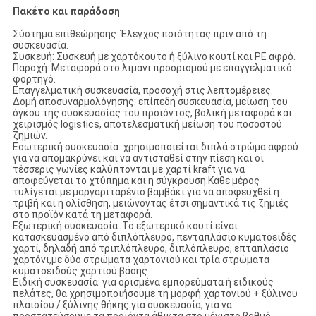
Πακέτο και παράδοση
Σύστημα επιθεώρησης: Έλεγχος ποιότητας πριν από τη
συσκευασία.
Συσκευή: Συσκευή με χαρτόκουτο ή ξύλινο κουτί και PE αφρό.
Παροχή: Μεταφορά στο λιμάνι προορισμού με επαγγελματικό
φορτηγό.
Επαγγελματική συσκευασία, προσοχή στις λεπτομέρειες.
Δομή αποσυναρμολόγησης: επίπεδη συσκευασία, μείωση του
όγκου της συσκευασίας του προϊόντος, βολική μεταφορά και
χειρισμός logistics, αποτελεσματική μείωση του ποσοστού
ζημιών.
Εσωτερική συσκευασία: χρησιμοποιείται διπλά στρώμα αφρού
για να απομακρύνει και να αντισταθεί στην πίεση και οι
τέσσερις γωνίες καλύπτονται με χαρτί kraft για να
αποφεύγεται το χτύπημα και η σύγκρουση.Κάθε μέρος
τυλίγεται με μαργαριταρένιο βαμβάκι για να αποφευχθεί η
τριβή και η ολίσθηση, μειώνοντας έτσι σημαντικά τις ζημιές
στο προϊόν κατά τη μεταφορά.
Εξωτερική συσκευασία: Το εξωτερικό κουτί είναι
κατασκευασμένο από διπλόπλευρο, πενταπλάσιο κυματοειδές
χαρτί, δηλαδή από τριπλόπλευρο, διπλόπλευρο, επταπλάσιο
χαρτόνι,με δύο στρώματα χαρτονιού και τρία στρώματα
κυματοειδούς χαρτιού βάσης.
Ειδική συσκευασία: για ορισμένα εμπορεύματα ή ειδικούς
πελάτες, θα χρησιμοποιήσουμε τη μορφή χαρτονιού + ξύλινου
πλαισίου / ξύλινης θήκης για συσκευασία, για να