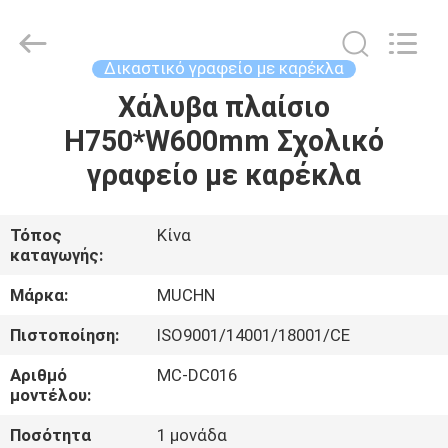
Co.,
Ltd..
All
Rights
Reserved.
Δικαστικό γραφείο με καρέκλα
Developed
by
Χάλυβα πλαίσιο
ΣΠΊΤΙ
ECER
H750*W600mm Σχολικό
ΠΡΟΪΌΝΤΑ
γραφείο με καρέκλα
ΠΕΡΊΠΟΥ
Τόπος
Κίνα
καταγωγής:
ΕΜΕΊΣ
Μάρκα:
MUCHN
ΓΎΡΟΣ
Πιστοποίηση:
ISO9001/14001/18001/CE
ΕΡΓΟΣΤΑΣΊΩΝ
Αριθμό
MC-DC016
μοντέλου:
ΠΟΙΟΤΙΚΌΣ
Ποσότητα
1 μονάδα