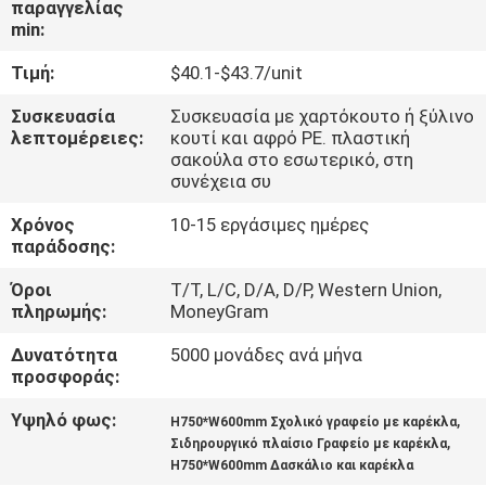
παραγγελίας
ΈΛΕΓΧΟΣ
min:
Τιμή:
$40.1-$43.7/unit
ΜΑΣ
ΕΛΆΤΕ
Συσκευασία
Συσκευασία με χαρτόκουτο ή ξύλινο
λεπτομέρειες:
κουτί και αφρό PE. πλαστική
ΣΕ
σακούλα στο εσωτερικό, στη
συνέχεια συ
ΕΠΑΦΉ
Χρόνος
10-15 εργάσιμες ημέρες
ΜΕ
παράδοσης:
Όροι
T/T, L/C, D/A, D/P, Western Union,
ΕΙΔΉΣΕΙΣ
πληρωμής:
MoneyGram
Δυνατότητα
5000 μονάδες ανά μήνα
ΖΗΤΉΣΤΕ
προσφοράς:
ΈΝΑ
Υψηλό φως:
,
H750*W600mm Σχολικό γραφείο με καρέκλα
ΑΠΌΣΠΑΣΜΑ
,
Σιδηρουργικό πλαίσιο Γραφείο με καρέκλα
H750*W600mm Δασκάλιο και καρέκλα