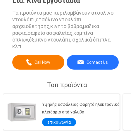
Ltd. Κίνα εργοστάσια
Τα προϊόντα μας περιλαμβάνουν ατσάλινο
ντουλάπι,ατσάλινο ντουλάπι
αρχειοθέτησης,κινητό βάθρο,μαζικά
ράφια,σαφείο ασφαλείας,καμπίνα
όπλων,έξυπνο ντουλάπι, σχολικά έπιπλα
κλπ.
Call Now
Contact Us
Τοπ προϊόντα
Υψηλής ασφάλειας φορητό ηλεκτρονικό
κλειδαριό από χάλυβα
επικοινωνία