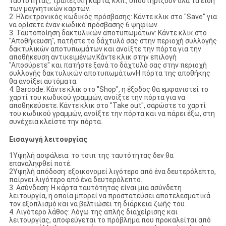
ταυτότητας, τραπεζική κάρτα, κλπ., υποστηρίζουν όλα τα είδη
των μαγνητικών καρτών.
2. Ηλεκτρονικός κωδικός πρόσβασης: Κάντε κλικ στο "Save" για
να ορίσετε έναν κωδικό πρόσβασης 6 ψηφίων.
3. Ταυτοποίηση δακτυλικών αποτυπωμάτων: Κάντε κλικ στο
"Αποθήκευση", πατήστε το δάχτυλό σας στην περιοχή συλλογής
δακτυλικών αποτυπωμάτων και ανοίξτε την πόρτα για την
αποθήκευση αντικειμένων.Κάντε κλικ στην επιλογή
"Αποσύρετε" και πατήστε ξανά το δάχτυλό σας στην περιοχή
συλλογής δακτυλικών αποτυπωμάτωνΗ πόρτα της αποθήκης
θα ανοίξει αυτόματα.
4. Barcode: Κάντε κλικ στο "Shop", η έξοδος θα εμφανιστεί το
χαρτί του κωδικού γραμμών, ανοίξτε την πόρτα για να
αποθηκεύσετε. Κάντε κλικ στο "Take out", σαρώστε το χαρτί
του κωδικού γραμμών, ανοίξτε την πόρτα και να πάρει έξω, στη
συνέχεια κλείστε την πόρτα.
Εισαγωγή λειτουργίας
1Υψηλή ασφάλεια: το τσιπ της ταυτότητας δεν θα
επαναληφθεί ποτέ.
2Υψηλή απόδοση: εξοικονομεί λιγότερο από ένα δευτερόλεπτο,
παίρνει λιγότερο από ένα δευτερόλεπτο.
3. Ασύνδεση: Η κάρτα ταυτότητας είναι μια ασύνδετη
λειτουργία, η οποία μπορεί να προστατεύσει αποτελεσματικά
τον εξοπλισμό και να βελτιώσει τη διάρκεια ζωής του.
4. Λιγότερο λάθος: Λόγω της απλής διαχείρισης και
λειτουργίας, αποφεύγεται το πρόβλημα που προκαλείται από