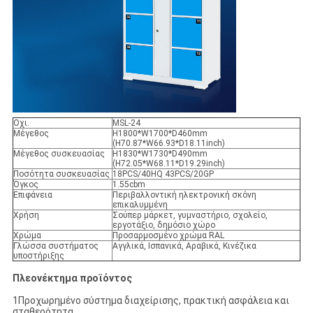
Οχι.
MSL-24
Μέγεθος
H1800*W1700*D460mm
(H70.87*W66.93*D18.11inch)
Μέγεθος συσκευασίας
H1830*W1730*D490mm
(H72.05*W68.11*D19.29inch)
Ποσότητα συσκευασίας
18PCS/40HQ 43PCS/20GP
Όγκος
1.55cbm
Επιφάνεια
Περιβαλλοντική ηλεκτρονική σκόνη
επικαλυμμένη
Χρήση
Σούπερ μάρκετ, γυμναστήριο, σχολείο,
εργοτάξιο, δημόσιο χώρο
Χρώμα
Προσαρμοσμένο χρώμα RAL
Γλώσσα συστήματος
Αγγλικά, Ισπανικά, Αραβικά, Κινέζικα
υποστήριξης
Πλεονέκτημα προϊόντος
1Προχωρημένο σύστημα διαχείρισης, πρακτική ασφάλεια και
σταθερότητα.