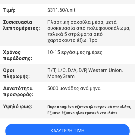
ΈΛΕΓΧΟΣ
Τιμή:
$311.60/unit
ΜΑΣ
Συσκευασία
Πλαστική σακούλα μέσα, μετά
λεπτομέρειες:
συσκευασία από πολυφουσκάλωμα,
ΕΛΆΤΕ
τελικά 5 στρώματα από
χαρτόκουτο έξω. 1pc
ΣΕ
Χρόνος
10-15 εργάσιμες ημέρες
ΕΠΑΦΉ
παράδοσης:
ΜΕ
Όροι
T/T, L/C, D/A, D/P, Western Union,
πληρωμής:
MoneyGram
ΕΙΔΉΣΕΙΣ
Δυνατότητα
5000 μονάδες ανά μήνα
προσφοράς:
ΖΗΤΉΣΤΕ
Υψηλό φως:
,
Πυροποιημένο έξυπνο ηλεκτρονικό ντουλάπι
ΈΝΑ
Έξυπνο έξυπνο ηλεκτρονικό ντουλάπι
ΑΠΌΣΠΑΣΜΑ
ΚΑΛΎΤΕΡΗ ΤΙΜΉ