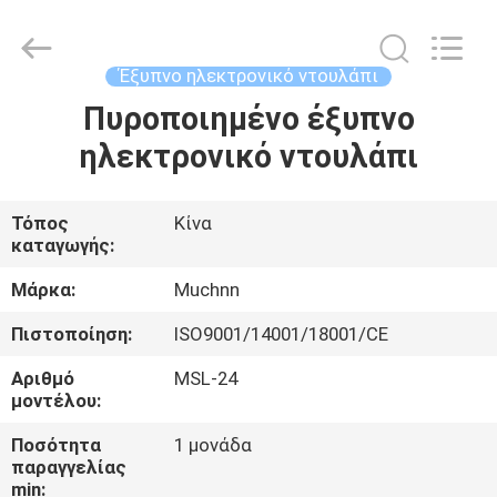
Co.,
Ltd..
All
Rights
Reserved.
Έξυπνο ηλεκτρονικό ντουλάπι
Developed
by
ECER
Πυροποιημένο έξυπνο
ΣΠΊΤΙ
ηλεκτρονικό ντουλάπι
ΠΡΟΪΌΝΤΑ
Τόπος
Κίνα
καταγωγής:
ΠΕΡΊΠΟΥ
ΕΜΕΊΣ
Μάρκα:
Muchnn
Πιστοποίηση:
ISO9001/14001/18001/CE
ΓΎΡΟΣ
Αριθμό
MSL-24
ΕΡΓΟΣΤΑΣΊΩΝ
μοντέλου:
Ποσότητα
1 μονάδα
παραγγελίας
ΠΟΙΟΤΙΚΌΣ
min: