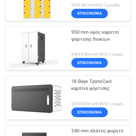
σούπερ μάρκετ
$293.68/unit MOQ:1 μονάδα
ΕΠΙΚΟΙΝΩΝΊΑ
950 mm ύψος καρότσι
φόρτισης δισκίων
$495-$569/unit MOQ:1 κομμάτι
ΕΠΙΚΟΙΝΩΝΊΑ
18 Bays Τραπεζικό
καμπίνα φόρτισης
$295-$359/unit MOQ:1 κομμάτι
ΕΠΙΚΟΙΝΩΝΊΑ
540 mm πλάτος φορητό