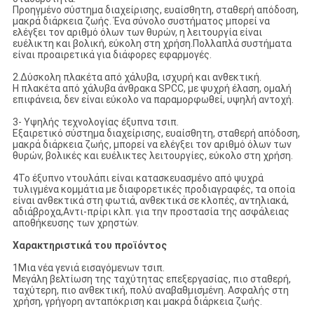
Προηγμένο σύστημα διαχείρισης, ευαίσθητη, σταθερή απόδοση,
μακρά διάρκεια ζωής. Ένα σύνολο συστήματος μπορεί να
ελέγξει τον αριθμό όλων των θυρών, η λειτουργία είναι
ευέλικτη και βολική, εύκολη στη χρήση.Πολλαπλά συστήματα
είναι προαιρετικά για διάφορες εφαρμογές.
2.Δύσκολη πλακέτα από χάλυβα, ισχυρή και ανθεκτική.
Η πλακέτα από χάλυβα άνθρακα SPCC, με ψυχρή έλαση, ομαλή
επιφάνεια, δεν είναι εύκολο να παραμορφωθεί, υψηλή αντοχή.
3- Υψηλής τεχνολογίας έξυπνα τσιπ.
Εξαιρετικό σύστημα διαχείρισης, ευαίσθητη, σταθερή απόδοση,
μακρά διάρκεια ζωής, μπορεί να ελέγξει τον αριθμό όλων των
θυρών, βολικές και ευέλικτες λειτουργίες, εύκολο στη χρήση.
4Το έξυπνο ντουλάπι είναι κατασκευασμένο από ψυχρά
τυλιγμένα κομμάτια με διαφορετικές προδιαγραφές, τα οποία
είναι ανθεκτικά στη φωτιά, ανθεκτικά σε κλοπές, αντηλιακά,
αδιάβροχα,Αντι-πρίρι κλπ. για την προστασία της ασφάλειας
αποθήκευσης των χρηστών.
Χαρακτηριστικά του προϊόντος
1Μια νέα γενιά εισαγόμενων τσιπ.
Μεγάλη βελτίωση της ταχύτητας επεξεργασίας, πιο σταθερή,
ταχύτερη, πιο ανθεκτική, πολύ αναβαθμισμένη. Ασφαλής στη
χρήση, γρήγορη ανταπόκριση και μακρά διάρκεια ζωής.