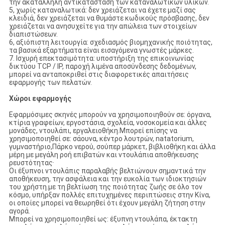
την ακατάλληλη αντικατάσταση των καταναλωτικών υλικών.
5, χωρίς καταναλωτικά: δεν χρειάζεται να έχετε μαζί σας
κλειδιά, δεν χρειάζεται να θυμάστε κωδικούς πρόσβασης, δεν
χρειάζεται να ανησυχείτε για την απώλεια των στοιχείων
διαπιστώσεων.
6, αξιόπιστη λειτουργία: σχεδιασμός βιομηχανικής ποιότητας,
τα βασικά εξαρτήματα είναι εισαγόμενα γνωστές μάρκες.
7. Ισχυρή επεκτασιμότητα: υποστήριξη της επικοινωνίας
δικτύου TCP / IP, παροχή λιμένα αποσύνδεσης δεδομένων,
μπορεί να ανταποκριθεί στις διαφορετικές απαιτήσεις
εφαρμογής των πελατών.
Χώροι εφαρμογής
Εφαρμόσιμες σκηνές μπορούν να χρησιμοποιηθούν σε: όργανα,
κτίρια γραφείων, εργοστάσια, σχολεία, νοσοκομεία και άλλες
μονάδες, ντουλάπι, εργαλειοθήκη.Μπορεί επίσης να
χρησιμοποιηθεί σε: σάουνα, κέντρο λουτρών, natatorium,
γυμναστήριο,Πάρκο νερού, σούπερ μάρκετ, βιβλιοθήκη και άλλα
μέρη με μεγάλη ροή επιβατών και ντουλάπια αποθήκευσης
ρευστότητας·
Οι έξυπνοι ντουλάπις παραλαβής βελτιώνουν σημαντικά την
αποθήκευση, την ασφάλεια και την ευκολία των ιδιοκτησιών
του χρήστη.με τη βελτίωση της ποιότητας ζωής σε όλο τον
κόσμο, υπήρξαν πολλές επιτυχημένες περιπτώσεις στην Κίνα,
οι οποίες μπορεί να θεωρηθεί ότι έχουν μεγάλη ζήτηση στην
αγορά.
Μπορεί να χρησιμοποιηθεί ως: έξυπνη ντουλάπα, έκτακτη