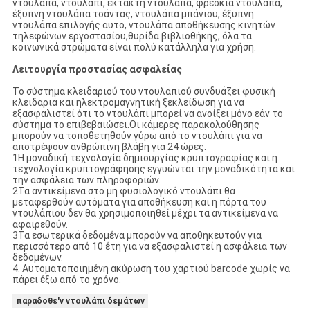
ντουλάπα, ντουλάπι, έκτακτη ντουλάπα, φρέσκια ντουλάπα,
έξυπνη ντουλάπα τσάντας, ντουλάπα μπάνιου, έξυπνη
ντουλάπα επιλογής αυτο, ντουλάπα αποθήκευσης κινητών
τηλεφώνων εργοστασίου,θυρίδα βιβλιοθήκης, όλα τα
κοινωνικά στρώματα είναι πολύ κατάλληλα για χρήση.
Λειτουργία προστασίας ασφαλείας
Το σύστημα κλειδαριού του ντουλαπιού συνδυάζει φυσική
κλειδαριά και ηλεκτρομαγνητική ξεκλείδωση για να
εξασφαλιστεί ότι το ντουλάπι μπορεί να ανοίξει μόνο εάν το
σύστημα το επιβεβαιώσει.Οι κάμερες παρακολούθησης
μπορούν να τοποθετηθούν γύρω από το ντουλάπι για να
αποτρέψουν ανθρώπινη βλάβη για 24 ώρες.
1Η μοναδική τεχνολογία δημιουργίας κρυπτογραφίας και η
τεχνολογία κρυπτογράφησης εγγυώνται την μοναδικότητα και
την ασφάλεια των πληροφοριών.
2Τα αντικείμενα στο μη φυσιολογικό ντουλάπι θα
μεταφερθούν αυτόματα για αποθήκευση και η πόρτα του
ντουλάπιου δεν θα χρησιμοποιηθεί μέχρι τα αντικείμενα να
αφαιρεθούν.
3Τα εσωτερικά δεδομένα μπορούν να αποθηκευτούν για
περισσότερο από 10 έτη για να εξασφαλιστεί η ασφάλεια των
δεδομένων.
4. Αυτοματοποιημένη ακύρωση του χαρτιού barcode χωρίς να
πάρει έξω από το χρόνο.
παραδοθε'ν ντουλάπι δεμάτων