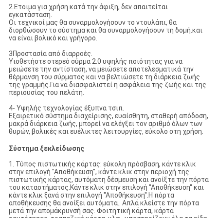
2.Ετοιμα για χρήση κατά την άφιξη, δεν απαιτείται
εγκατάσταση.
Οι τεχνικοί μας θα συναρμολογήσουν το ντουλάπι, θα
διορθώσουν το σύστημα και θα συναρμολογήσουν τη δομή.και
να είναι βολικό και γρήγορο.
3Προστασία από διαρροές.
Υιοθετήστε στερεό σύρμα 2.0 υψηλής ποιότητας για να
μειώσετε την αντίσταση, να μειώσετε αποτελεσματικά την
θέρμανση του σύρματος και να βελτιώσετε τη διάρκεια ζωής
της γραμμής.Για να διασφαλιστεί η ασφάλεια της ζωής και της
περιουσίας του πελάτη.
4- Υψηλής τεχνολογίας έξυπνα τσιπ.
Εξαιρετικό σύστημα διαχείρισης, ευαίσθητη, σταθερή απόδοση,
μακρά διάρκεια ζωής, μπορεί να ελέγξει τον αριθμό όλων των
θυρών, βολικές και ευέλικτες λειτουργίες, εύκολο στη χρήση.
Σύστημα ξεκλείδωσης
1. Τύπος πιστωτικής κάρτας: εύκολη πρόσβαση, κάντε κλικ
στην επιλογή "Αποθήκευση", κάντε κλικ στην περιοχή της
πιστωτικής κάρτας, αυτόματη δέσμευση και ανοίξτε την πόρτα
του καταστήματος.Κάντε κλικ στην επιλογή "Αποθήκευση" και
κάντε κλικ ξανά στην επιλογή "Αποθήκευση".Η πόρτα
αποθήκευσης θα ανοίξει αυτόματα.. Απλά κλείστε την πόρτα
μετά την απομάκρυνσή σας. Φοιτητική κάρτα, κάρτα