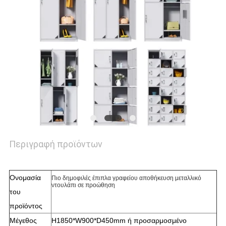
SITEMAP
PRIVACY
POLICY
Περιγραφή προϊόντων
Ονομασία
Πιο δημοφιλές έπιπλα γραφείου αποθήκευση μεταλλικό
ντουλάπι σε προώθηση
του
προϊόντος
Μέγεθος
H1850*W900*D450mm ή προσαρμοσμένο