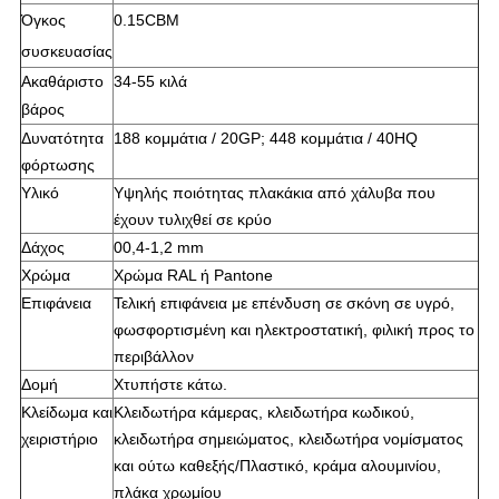
Όγκος
0.15CBM
συσκευασίας
Ακαθάριστο
34-55 κιλά
βάρος
Δυνατότητα
188 κομμάτια / 20GP; 448 κομμάτια / 40HQ
φόρτωσης
Υλικό
Υψηλής ποιότητας πλακάκια από χάλυβα που
έχουν τυλιχθεί σε κρύο
Δάχος
00,4-1,2 mm
Χρώμα
Χρώμα RAL ή Pantone
Επιφάνεια
Τελική επιφάνεια με επένδυση σε σκόνη σε υγρό,
φωσφορτισμένη και ηλεκτροστατική, φιλική προς το
περιβάλλον
Δομή
Χτυπήστε κάτω.
Κλείδωμα και
Κλειδωτήρα κάμερας, κλειδωτήρα κωδικού,
χειριστήριο
κλειδωτήρα σημειώματος, κλειδωτήρα νομίσματος
και ούτω καθεξής/
Πλαστικό, κράμα αλουμινίου,
πλάκα χρωμίου