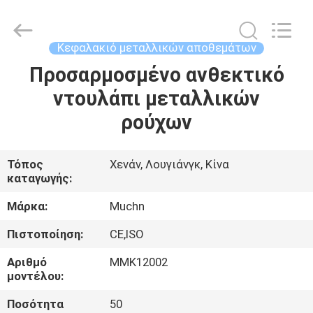
Co.,
Ltd..
All
Rights
Reserved.
Κεφαλακιό μεταλλικών αποθεμάτων
Developed
by
Προσαρμοσμένο ανθεκτικό
ΣΠΊΤΙ
ECER
ντουλάπι μεταλλικών
ΠΡΟΪΌΝΤΑ
ρούχων
ΠΕΡΊΠΟΥ
Τόπος
Χενάν, Λουγιάνγκ, Κίνα
καταγωγής:
ΕΜΕΊΣ
Μάρκα:
Muchn
ΓΎΡΟΣ
Πιστοποίηση:
CE,ISO
ΕΡΓΟΣΤΑΣΊΩΝ
Αριθμό
ΜΜΚ12002
μοντέλου:
ΠΟΙΟΤΙΚΌΣ
Ποσότητα
50