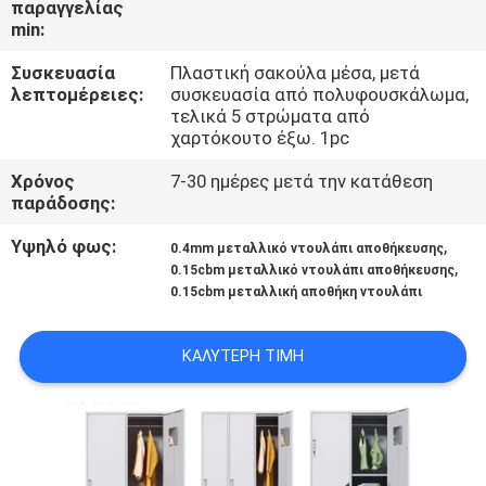
παραγγελίας
ΈΛΕΓΧΟΣ
min:
Συσκευασία
Πλαστική σακούλα μέσα, μετά
ΜΑΣ
λεπτομέρειες:
συσκευασία από πολυφουσκάλωμα,
ΕΛΆΤΕ
τελικά 5 στρώματα από
χαρτόκουτο έξω. 1pc
ΣΕ
Χρόνος
7-30 ημέρες μετά την κατάθεση
ΕΠΑΦΉ
παράδοσης:
ΜΕ
Υψηλό φως:
,
0.4mm μεταλλικό ντουλάπι αποθήκευσης
,
0.15cbm μεταλλικό ντουλάπι αποθήκευσης
0.15cbm μεταλλική αποθήκη ντουλάπι
ΕΙΔΉΣΕΙΣ
ΚΑΛΎΤΕΡΗ ΤΙΜΉ
ΖΗΤΉΣΤΕ
ΈΝΑ
ΑΠΌΣΠΑΣΜΑ