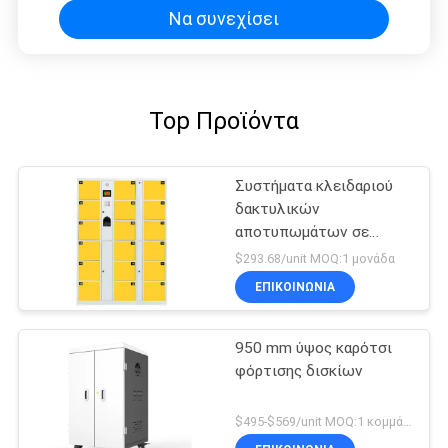
Να συνεχίσει
Top Προϊόντα
Συστήματα κλειδαριού
δακτυλικών
αποτυπωμάτων σε
σούπερ μάρκετ
$293.68/unit MOQ:1 μονάδα
ΕΠΙΚΟΙΝΩΝΊΑ
950 mm ύψος καρότσι
φόρτισης δισκίων
$495-$569/unit MOQ:1 κομμάτι