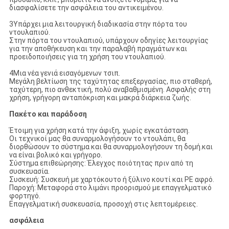
διασφαλίσετε την ασφάλεια του αντικειμένου.
3Υπάρχει μια λειτουργική διαδικασία στην πόρτα του
ντουλαπιού.
Στην πόρτα του ντουλαπιού, υπάρχουν οδηγίες λειτουργίας
για την αποθήκευση και την παραλαβή πραγμάτων και
προειδοποιήσεις για τη χρήση του ντουλαπιού.
4Μια νέα γενιά εισαγόμενων τσιπ.
Μεγάλη βελτίωση της ταχύτητας επεξεργασίας, πιο σταθερή,
ταχύτερη, πιο ανθεκτική, πολύ αναβαθμισμένη. Ασφαλής στη
χρήση, γρήγορη ανταπόκριση και μακρά διάρκεια ζωής.
Πακέτο και παράδοση
Έτοιμη για χρήση κατά την άφιξη, χωρίς εγκατάσταση.
Οι τεχνικοί μας θα συναρμολογήσουν το ντουλάπι, θα
διορθώσουν το σύστημα και θα συναρμολογήσουν τη δομή.και
να είναι βολικό και γρήγορο.
Σύστημα επιθεώρησης: Έλεγχος ποιότητας πριν από τη
συσκευασία.
Συσκευή: Συσκευή με χαρτόκουτο ή ξύλινο κουτί και PE αφρό.
Παροχή: Μεταφορά στο λιμάνι προορισμού με επαγγελματικό
φορτηγό.
Επαγγελματική συσκευασία, προσοχή στις λεπτομέρειες.
ασφάλεια