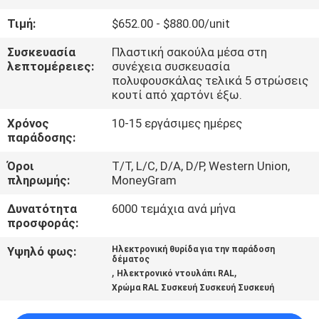
ΈΛΕΓΧΟΣ
Τιμή:
$652.00 - $880.00/unit
ΜΑΣ
Συσκευασία
Πλαστική σακούλα μέσα στη
λεπτομέρειες:
συνέχεια συσκευασία
ΕΛΆΤΕ
πολυφουσκάλας τελικά 5 στρώσεις
κουτί από χαρτόνι έξω.
ΣΕ
Χρόνος
10-15 εργάσιμες ημέρες
ΕΠΑΦΉ
παράδοσης:
ΜΕ
Όροι
T/T, L/C, D/A, D/P, Western Union,
πληρωμής:
MoneyGram
ΕΙΔΉΣΕΙΣ
Δυνατότητα
6000 τεμάχια ανά μήνα
προσφοράς:
ΖΗΤΉΣΤΕ
Υψηλό φως:
Ηλεκτρονική θυρίδα για την παράδοση
δέματος
ΈΝΑ
,
,
Ηλεκτρονικό ντουλάπι RAL
ΑΠΌΣΠΑΣΜΑ
Χρώμα RAL Συσκευή Συσκευή Συσκευή