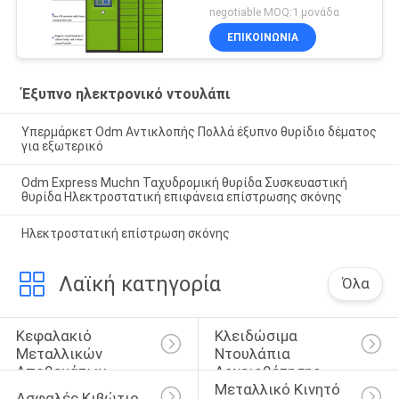
negotiable MOQ:1 μονάδα
ΕΠΙΚΟΙΝΩΝΊΑ
Έξυπνο ηλεκτρονικό ντουλάπι
Υπερμάρκετ Odm Αντικλοπής Πολλά έξυπνο θυρίδιο δέματος
για εξωτερικό
Odm Express Muchn Ταχυδρομική θυρίδα Συσκευαστική
θυρίδα Ηλεκτροστατική επιφάνεια επίστρωσης σκόνης
Ηλεκτροστατική επίστρωση σκόνης
Λαϊκή κατηγορία
Όλα
Κεφαλακιό 
Κλειδώσιμα 
Μεταλλικών 
Ντουλάπια 
Αποθεμάτων
Αρχειοθέτησης
Μεταλλικό Κινητό 
Ασφαλές Κιβώτιο