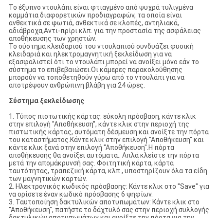
Το έξυπνο ντουλάπι είναι φτιαγμένο από ψυχρά τυλιγμένα
κομμάτια διαφορετικών προδιαγραφών, τα οποία είναι
ανθεκτικά σε φωτιά, ανθεκτικά σε κλοπές, αντηλιακά,
αδιάβροχα,Αντι-πρίρι κλπ. για την προστασία της ασφάλειας
αποθήκευσης των χρηστών.
Το σύστημα κλειδαριού του ντουλαπιού συνδυάζει φυσική
κλειδαριά και ηλεκτρομαγνητική ξεκλείδωση για να
εξασφαλιστεί ότι το ντουλάπι μπορεί να ανοίξει μόνο εάν το
σύστημα το επιβεβαιώσει.Οι κάμερες παρακολούθησης
μπορούν να τοποθετηθούν γύρω από το ντουλάπι για να
αποτρέψουν ανθρώπινη βλάβη για 24 ώρες.
Σύστημα ξεκλείδωσης
1. Τύπος πιστωτικής κάρτας: εύκολη πρόσβαση, κάντε κλικ
στην επιλογή "Αποθήκευση", κάντε κλικ στην περιοχή της
πιστωτικής κάρτας, αυτόματη δέσμευση και ανοίξτε την πόρτα
του καταστήματος.Κάντε κλικ στην επιλογή "Αποθήκευση" και
κάντε κλικ ξανά στην επιλογή "Αποθήκευση".Η πόρτα
αποθήκευσης θα ανοίξει αυτόματα.. Απλά κλείστε την πόρτα
μετά την απομάκρυνσή σας. Φοιτητική κάρτα, κάρτα
ταυτότητας, τραπεζική κάρτα, κλπ., υποστηρίζουν όλα τα είδη
των μαγνητικών καρτών.
2. Ηλεκτρονικός κωδικός πρόσβασης: Κάντε κλικ στο "Save" για
να ορίσετε έναν κωδικό πρόσβασης 6 ψηφίων.
3. Ταυτοποίηση δακτυλικών αποτυπωμάτων: Κάντε κλικ στο
"Αποθήκευση", πατήστε το δάχτυλό σας στην περιοχή συλλογής
δακτυλικών αποτυπωμάτων και ανοίξτε την πόρτα για την