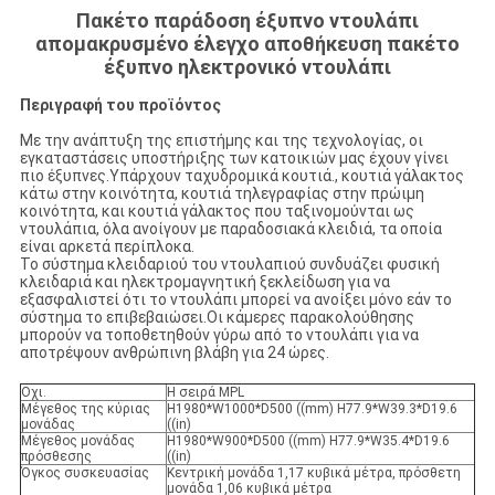
Πακέτο παράδοση έξυπνο ντουλάπι
απομακρυσμένο έλεγχο αποθήκευση πακέτο
έξυπνο ηλεκτρονικό ντουλάπι
Περιγραφή του προϊόντος
Με την ανάπτυξη της επιστήμης και της τεχνολογίας, οι
εγκαταστάσεις υποστήριξης των κατοικιών μας έχουν γίνει
πιο έξυπνες.Υπάρχουν ταχυδρομικά κουτιά., κουτιά γάλακτος
κάτω στην κοινότητα, κουτιά τηλεγραφίας στην πρώιμη
κοινότητα, και κουτιά γάλακτος που ταξινομούνται ως
ντουλάπια, όλα ανοίγουν με παραδοσιακά κλειδιά, τα οποία
είναι αρκετά περίπλοκα.
Το σύστημα κλειδαριού του ντουλαπιού συνδυάζει φυσική
κλειδαριά και ηλεκτρομαγνητική ξεκλείδωση για να
εξασφαλιστεί ότι το ντουλάπι μπορεί να ανοίξει μόνο εάν το
σύστημα το επιβεβαιώσει.Οι κάμερες παρακολούθησης
μπορούν να τοποθετηθούν γύρω από το ντουλάπι για να
αποτρέψουν ανθρώπινη βλάβη για 24 ώρες.
Οχι.
Η σειρά MPL
Μέγεθος της κύριας
H1980*W1000*D500 ((mm) H77.9*W39.3*D19.6
μονάδας
((in)
Μέγεθος μονάδας
H1980*W900*D500 ((mm) H77.9*W35.4*D19.6
πρόσθεσης
((in)
Όγκος συσκευασίας
Κεντρική μονάδα 1,17 κυβικά μέτρα, πρόσθετη
μονάδα 1,06 κυβικά μέτρα