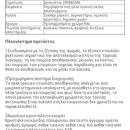
Σημείωση
Δικαιούται OEM&ODM
Επιφάνεια
Περιβαλλοντική ηλεκτρονική σκόνη
επικαλυμμένη
Χρήση
Σούπερ μάρκετ, γυμναστήριο, σχολείο,
εργοτάξιο, δημόσιο χώρο
Χρώμα
Προσαρμοσμένο χρώμα RAL
Γλώσσα συστήματος
Αγγλικά, Ισπανικά, Αραβικά, Κινέζικα
υποστήριξης
Πλεονέκτημα προϊόντος
1Συνδυασμένο με τη ζήτηση της αγοράς, το έξυπνο ντουλάπι
βελτιώνει σημαντικά την αποτελεσματικότητα της ταχείας
διανομής, τη λειτουργία αποθήκευσης, μειώνει το κόστος
λειτουργίας των εταιρειών ταχείας παράδοσης,και είναι σε
θέση να αποθηκεύσει και να χύσει πιο εύκολα.
2Προχωρημένο σύστημα διαχείρισης.
Το ηλεκτρονικό ντουλάπι αποθήκευσης ελέγχεται από
μικροεπιστημονικό υπολογιστή, με ευαίσθητο στο άγγιγμα
πληκτρολόγιο λειτουργίας και φως δείκτη κατάστασης, το
οποίο μειώνει την κατανάλωση χρώματος και ταινίας
εκτύπωσης.Είναι εύκολο στη λειτουργία και δεν χρειάζεται να
παρακολουθείτε.
3Ακρυλικό κρυστάλλινο κουμπί.
Κρυστάλλινα κλειδιά τηλεφώνου, άνετα στο άγγιγμα, ορατοί
αριθμοί, όμορφα, ανθεκτικά και ανθεκτικά, πιο ανθεκτικά από
το κανονικό πληκτρολόγιο της ΛΔΚ.