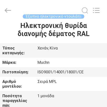
Co.,
Ltd..
All
Rights
Reserved.
Έξυπνο ηλεκτρονικό ντουλάπι
Developed
by
Ηλεκτρονική θυρίδα
ΣΠΊΤΙ
ECER
διανομής δέματος RAL
ΠΡΟΪΌΝΤΑ
Τόπος
Χενάν, Κίνα
καταγωγής:
ΠΕΡΊΠΟΥ
ΕΜΕΊΣ
Μάρκα:
Muchn
Πιστοποίηση:
ISO9001/14001/18001/CE
ΓΎΡΟΣ
Αριθμό
Σειρά MPL
ΕΡΓΟΣΤΑΣΊΩΝ
μοντέλου:
Ποσότητα
1 μονάδα
παραγγελίας
ΠΟΙΟΤΙΚΌΣ
min: