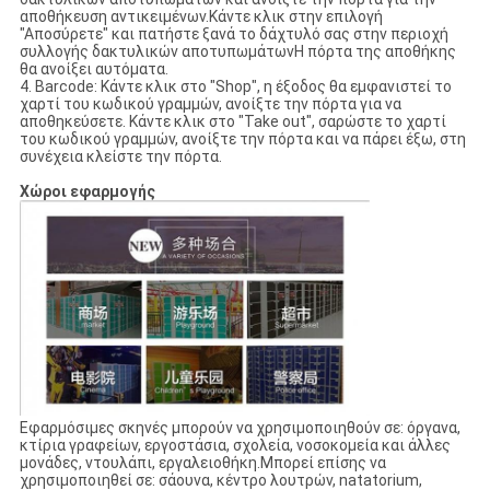
αποθήκευση αντικειμένων.Κάντε κλικ στην επιλογή
"Αποσύρετε" και πατήστε ξανά το δάχτυλό σας στην περιοχή
συλλογής δακτυλικών αποτυπωμάτωνΗ πόρτα της αποθήκης
θα ανοίξει αυτόματα.
4. Barcode: Κάντε κλικ στο "Shop", η έξοδος θα εμφανιστεί το
χαρτί του κωδικού γραμμών, ανοίξτε την πόρτα για να
αποθηκεύσετε. Κάντε κλικ στο "Take out", σαρώστε το χαρτί
του κωδικού γραμμών, ανοίξτε την πόρτα και να πάρει έξω, στη
συνέχεια κλείστε την πόρτα.
Χώροι εφαρμογής
Εφαρμόσιμες σκηνές μπορούν να χρησιμοποιηθούν σε: όργανα,
κτίρια γραφείων, εργοστάσια, σχολεία, νοσοκομεία και άλλες
μονάδες, ντουλάπι, εργαλειοθήκη.Μπορεί επίσης να
χρησιμοποιηθεί σε: σάουνα, κέντρο λουτρών, natatorium,