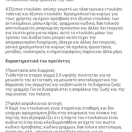
4.Έξυπνο ντουλάπι: επίσης γνωστό ως ηλεκτρονικό ντουλάπι
τσάντας και έξυπνο ντουλάπι. Χρησιμοποιείται κυρίως για
τους χρήστες να έχουν πρόσβαση στο έξυπνο ντουλάπι των
αντικειμένων, μέσω κάρτας, γραμμικού κώδικα, δακτυλικού
αποτυπώματος,αναγνώριση προσώπου και άλλες λειτουργίες
για τα στοιχεία για να πάρει, αυτό το ντουλάπι μέσω του
τρόπου του Διαδικτύου μπορεί να επιτύχει την
απομακρυσμένη διαχείριση, έλεγχο και άλλες λειτουργίες,
γενικά χρησιμοποιείται κυρίως σε σχολεία, εργοστάσια,
μονάδες, νοσοκομεία, κινηματογράφους,πάρκα και άλλα μέρη.
Χαρακτηριστικά του προϊόντος
1Προστασία από διαρροές.
Υιοθετήστε στερεό σύρμα 2.0 υψηλής ποιότητας για να
μειώσετε την αντίσταση, να μειώσετε αποτελεσματικά την
θέρμανση του σύρματος και να βελτιώσετε τη διάρκεια ζωής
της γραμμής.Για να διασφαλιστεί η ασφάλεια της ζωής και της
περιουσίας του πελάτη.
2Υψηλή ασφάλεια και αντοχή.
Η δομή του ντουλαπιού είναι στερεή και σταθερή, και δεν
υπάρχει αφαιρούμενη βίδα στην επιφάνεια του πίνακα της
πόρτας.που εξασφαλίζει ότι η πόρτα του ντουλαπιού είναι
ευέλικτη όταν είναι κλειδωμένηΜόνο αν έχετε τον σωστό
κωδικό πρόσβασης, κώδικα γραμμών, δακτυλικό αποτύπωμα,
πρόσωπο, κλπ., μπορείτε να ανοίξετε νόμιμα, για να