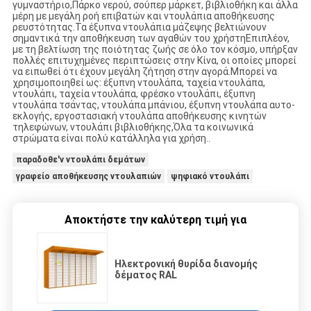
γυμναστήριο,Πάρκο νερού, σούπερ μάρκετ, βιβλιοθήκη και άλλα
μέρη με μεγάλη ροή επιβατών και ντουλάπια αποθήκευσης
ρευστότητας.Τα έξυπνα ντουλάπια μάζεψης βελτιώνουν
σημαντικά την αποθήκευση των αγαθών του χρήστηΕπιπλέον,
με τη βελτίωση της ποιότητας ζωής σε όλο τον κόσμο, υπήρξαν
πολλές επιτυχημένες περιπτώσεις στην Κίνα, οι οποίες μπορεί
να ειπωθεί ότι έχουν μεγάλη ζήτηση στην αγορά.Μπορεί να
χρησιμοποιηθεί ως: έξυπνη ντουλάπα, ταχεία ντουλάπα,
ντουλάπι, ταχεία ντουλάπα, φρέσκο ντουλάπι, έξυπνη
ντουλάπα τσάντας, ντουλάπα μπάνιου, έξυπνη ντουλάπα αυτο-
εκλογής, εργοστασιακή ντουλάπα αποθήκευσης κινητών
τηλεφώνων, ντουλάπι βιβλιοθήκης,Όλα τα κοινωνικά
στρώματα είναι πολύ κατάλληλα για χρήση..
παραδοθε'ν ντουλάπι δεμάτων
γραφείο αποθήκευσης ντουλαπιών
ψηφιακό ντουλάπι
Αποκτήστε την καλύτερη τιμή για
Ηλεκτρονική θυρίδα διανομής
δέματος RAL