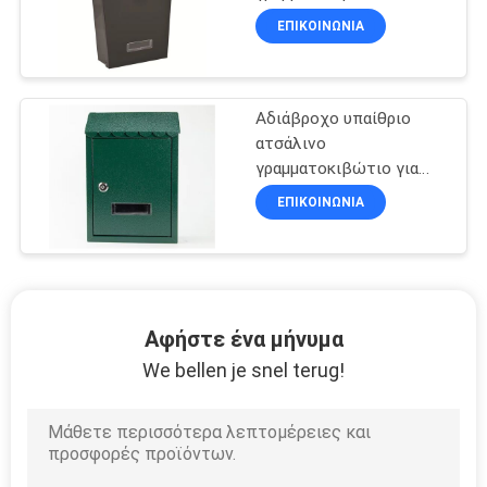
στέκεται Zaing
ΕΠΙΚΟΙΝΩΝΊΑ
Ζαλβανισμένο λευκό
κήπο γράμμα παραλαβής
χώρα-κλειστό
Αδιάβροχο υπαίθριο
ατσάλινο
γραμματοκιβώτιο για
διαμερίσματα αδιάβροχο
ΕΠΙΚΟΙΝΩΝΊΑ
με κλειδαριά 2 κλειδιών,
μεταλλικό ταχυδρομικό
γραμματοκιβώτιο με
φινίρισμα βαφής
πούδρας
Αφήστε ένα μήνυμα
We bellen je snel terug!