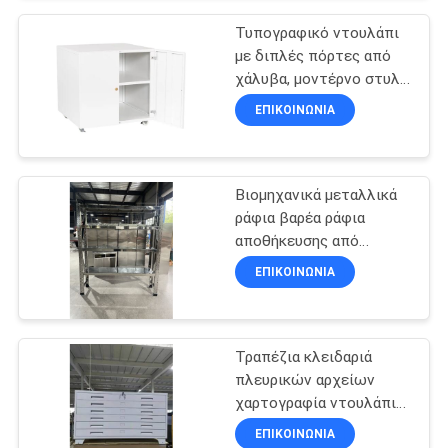
SITEMAP
Τυπογραφικό ντουλάπι
με διπλές πόρτες από
χάλυβα, μοντέρνο στυλ,
PRIVACY
με πόρτες κυλίνδρων,
ΕΠΙΚΟΙΝΩΝΊΑ
POLICY
για τοποθέτηση
εκτυπωτών
Βιομηχανικά μεταλλικά
ράφια βαρέα ράφια
αποθήκευσης από
χάλυβα ρυθμιζόμενα
ΕΠΙΚΟΙΝΩΝΊΑ
ράφια σχεδιασμένα για
αποθήκες και εμπορικά
Τραπέζια κλειδαριά
πλευρικών αρχείων
χαρτογραφία ντουλάπι
για χρήση στο σπίτι
ΕΠΙΚΟΙΝΩΝΊΑ