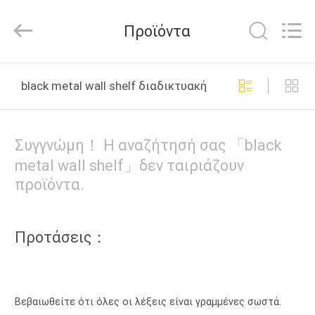
Co.,
Ltd..
All
Προϊόντα
Rights
Reserved.
Developed
by
ΣΠΊΤΙ
ECER
black metal wall shelf διαδικτυακή κατασκευή
ΠΡΟΪΌΝΤΑ
Συγγνώμη！ Η αναζήτησή σας 「black
ΠΕΡΊΠΟΥ
metal wall shelf」δεν ταιριάζουν
προϊόντα.
ΕΜΕΊΣ
ΓΎΡΟΣ
Προτάσεις：
ΕΡΓΟΣΤΑΣΊΩΝ
ΠΟΙΟΤΙΚΌΣ
Βεβαιωθείτε ότι όλες οι λέξεις είναι γραμμένες σωστά.