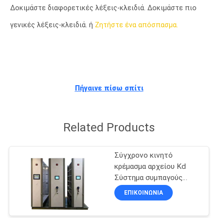
ΈΛΕΓΧΟΣ
Δοκιμάστε διαφορετικές λέξεις-κλειδιά. Δοκιμάστε πιο
γενικές λέξεις-κλειδιά. ή
Ζητήστε ένα απόσπασμα.
ΜΑΣ
ΕΛΆΤΕ
ΣΕ
ΕΠΑΦΉ
Πήγαινε πίσω σπίτι
ΜΕ
Related Products
ΕΙΔΉΣΕΙΣ
Σύγχρονο κινητό
ΖΗΤΉΣΤΕ
κρέμασμα αρχείου Kd
Σύστημα συμπαγούς
ΈΝΑ
βιβλιοθήκης
ΕΠΙΚΟΙΝΩΝΊΑ
ΑΠΌΣΠΑΣΜΑ
συναρμολογημένη δομή