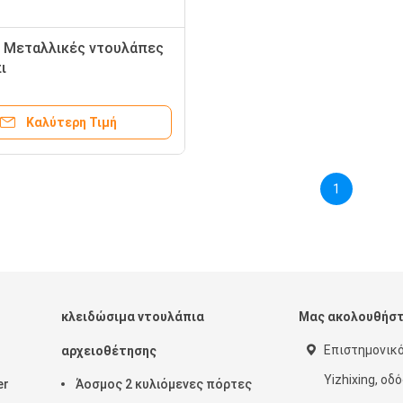
 Μεταλλικές ντουλάπες
ι
Καλύτερη Τιμή
1
κλειδώσιμα ντουλάπια
Μας ακολουθήσ
Επιστημονικ
αρχειοθέτησης
Yizhixing, οδ
er
Άοσμος 2 κυλιόμενες πόρτες