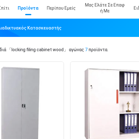
Μας Ελάτε Σε Επαφ
Σπίτι
Προϊόντα
Περίπου Εμείς
Ει
Ή Με
d Διαδικτυακός Κατασκευαστής
ιδιά
「locking filing cabinet wood」
αγώνας
7
προϊόντα.