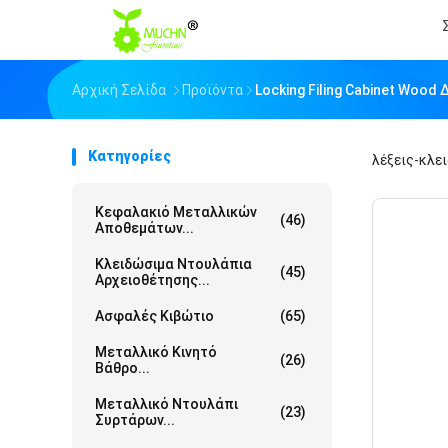
Αρχική Σελίδα
Προϊόντα
Locking Filing Cabinet Woo
Κατηγορίες
λέξεις-κλε
Κεφαλακιό Μεταλλικών
(46)
Αποθεμάτων...
Κλειδώσιμα Ντουλάπια
(45)
Αρχειοθέτησης...
Ασφαλές Κιβώτιο
(65)
Μεταλλικό Κινητό
(26)
Βάθρο...
Μεταλλικό Ντουλάπι
(23)
Συρτάρων...