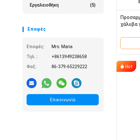
Εργαλειοθήκη
(5)
Προσαρμ
χάλυβα 
Επαφές
Επαφές:
Mrs. Maria
Τηλ.::
+8613949238658
Hot
Φαξ:
86-379-65229222
Επικοινωνία