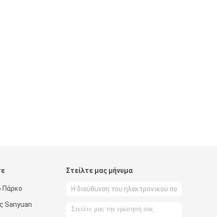
τε
Στείλτε μας μήνυμα
ό Πάρκο
ός Sanyuan