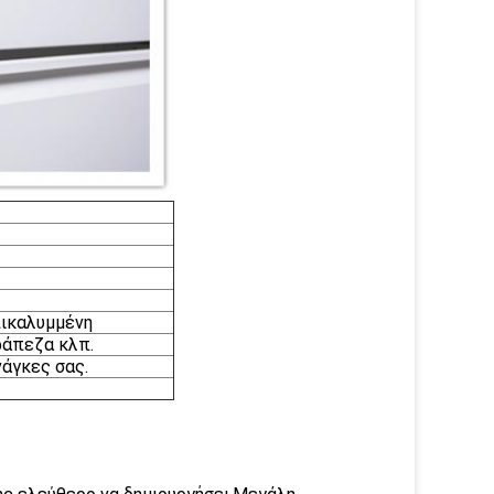
πικαλυμμένη
τράπεζα κλπ.
νάγκες σας.