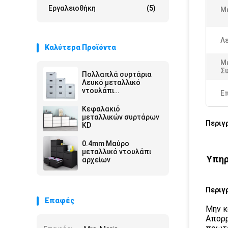
Εργαλειοθήκη
(5)
Μ
Λε
Καλύτερα Προϊόντα
Μ
Σ
Πολλαπλά συρτάρια
Λευκό μεταλλικό
ντουλάπι
Ε
αποθήκευσης
Κεφαλακιό
μεταλλικών συρτάρων
Περιγ
KD
0.4mm Μαύρο
μεταλλικό ντουλάπι
Υπηρ
αρχείων
Περιγ
Επαφές
Μην κ
Απορρ