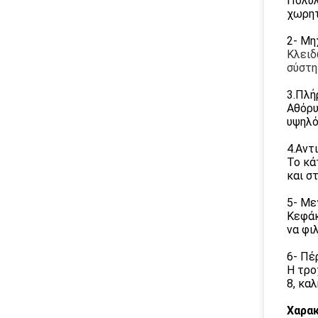
Πολυλ
χωρητ
2- Μη
Κλειδ
σύστη
3.Πλή
Αθόρυ
υψηλό
4.Αντ
Το κά
και σ
5- Με
Κεφάκ
να φι
6- Πέ
Η τρο
8, κα
Χαρακ