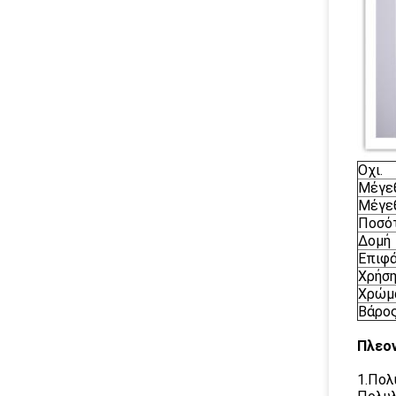
Οχι.
Μέγε
Μέγε
Ποσότ
Δομή
Επιφά
Χρήσ
Χρώμ
Βάρο
Πλεο
1.Πολ