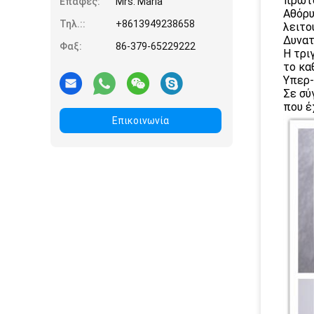
πρωτό
Επαφές:
Mrs. Maria
Αθόρυ
Τηλ.::
+8613949238658
λειτο
Δυνατ
Φαξ:
86-379-65229222
Η τρι
το κα
Υπερ-
Σε σύ
που έ
Επικοινωνία