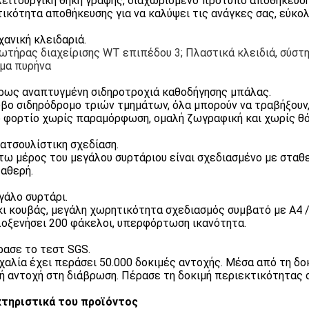
ειτουργική θήκη γραφής, διαχωρισμένο πρότυπο αποθήκευση
ικότητα αποθήκευσης για να καλύψει τις ανάγκες σας, εύκολ
χανική κλειδαριά.
ωτήρας διαχείρισης WT επιπέδου 3; Πλαστικά κλειδιά, σύσ
μα πυρήνα
ρως αναπτυγμένη σιδηροτροχιά καθοδήγησης μπάλας.
βο σιδηρόδρομο τριών τμημάτων, όλα μπορούν να τραβήξουν,
 φορτίο χωρίς παραμόρφωση, ομαλή ζωγραφική και χωρίς θό
ιατσουλίστικη σχεδίαση.
τω μέρος του μεγάλου συρτάριου είναι σχεδιασμένο με σταθ
ταθερή.
γάλο συρτάρι.
ι κουβάς, μεγάλη χωρητικότητα σχεδιασμός συμβατό με A4 /
λοξενήσει 200 φάκελοι, υπερφόρτωση ικανότητα.
ρασε το τεστ SGS.
χαλία έχει περάσει 50.000 δοκιμές αντοχής. Μέσα από τη δο
λή αντοχή στη διάβρωση. Πέρασε τη δοκιμή περιεκτικότητας σ
τηριστικά του προϊόντος