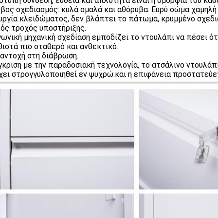
τυπη σύνθεση, ευθεία και απλότητα είναι η ομορφιά του καθ
βος σχεδιασμός: κυλά ομαλά και αθόρυβα. Ευρύ σώμα χαμηλή
υργία κλειδώματος, δεν βλάπτει το πάτωμα, κρυμμένο σχεδια
ός τροχός υποστήριξης.
γωνική μηχανική σχεδίαση εμποδίζει το ντουλάπι να πέσει ότ
θιστά πιο σταθερό και ανθεκτικό.
αντοχή στη διάβρωση.
γκριση με την παραδοσιακή τεχνολογία, το ατσάλινο ντουλά
χει στρογγυλοποιηθεί εν ψυχρώ.και η επιφάνεια προστατεύε