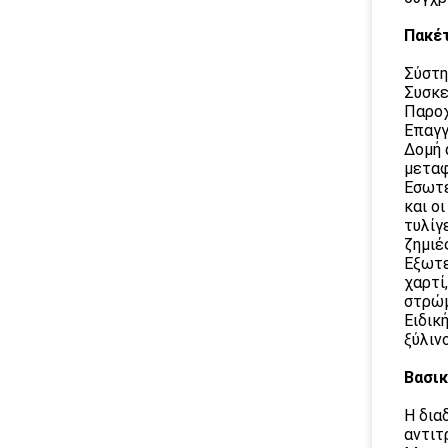
Πακέτ
Σύστη
Συσκε
Παροχ
Επαγγ
Δομή 
μεταφ
Εσωτε
και ο
τυλίγ
ζημιέ
Εξωτε
χαρτί
στρώμ
Ειδικ
ξύλιν
Βασικ
Η δια
αντιτ