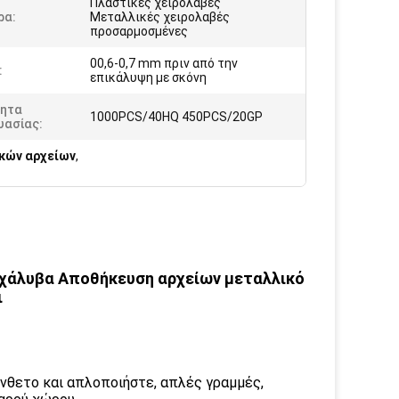
Πλαστικές χειρολαβές
ρα:
Μεταλλικές χειρολαβές
προσαρμοσμένες
00,6-0,7 mm πριν από την
:
επικάλυψη με σκόνη
ητα
1000PCS/40HQ 450PCS/20GP
υασίας:
κών αρχείων
,
 χάλυβα Αποθήκευση αρχείων μεταλλικό
ι
ύνθετο και απλοποιήστε, απλές γραμμές,