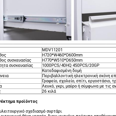
MDV11201
θος
H720*W460*D600mm
θος συσκευασίας
H770*W510*D650mm
ητα συσκευασίας
1000PCS/40HQ 450PCS/20GP
Κατεδαφισμένη δομή
νεια
Περιβαλλοντική ηλεκτρονική σκόνη ε
η
Γραφείο, σχολείο, σπίτι, εργοστάσιο, 
α
Λευκό, γκρι, μαύρο ή σύμφωνα με τις α
ς
26 κιλά
νέκτημα προϊόντος
υλειτουργικό σχεδιασμό συρτάρι.