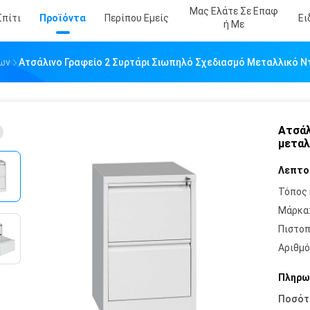
Μας Ελάτε Σε Επαφ
Σπίτι
Προϊόντα
Περίπου Εμείς
Ει
Ή Με
ων
Ατσάλινο Γραφείο 2 Συρτάρι Σιωπηλό Σχεδιασμό Μεταλλικό 
Ατσάλ
μεταλ
Λεπτο
Τόπος 
Μάρκα
Πιστοπ
Αριθμό
Πληρω
Ποσότ