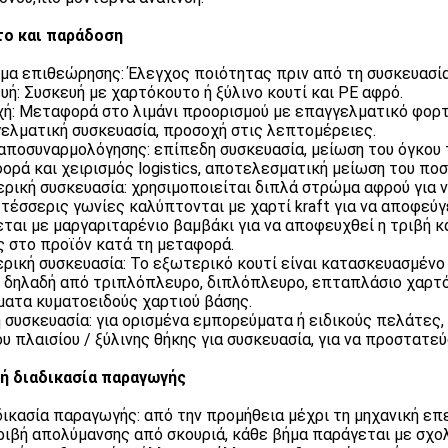
ο και παράδοση
μα επιθεώρησης: Έλεγχος ποιότητας πριν από τη συσκευασία
υή: Συσκευή με χαρτόκουτο ή ξύλινο κουτί και PE αφρό.
ή: Μεταφορά στο λιμάνι προορισμού με επαγγελματικό φορτ
ελματική συσκευασία, προσοχή στις λεπτομέρειες.
αποσυναρμολόγησης: επίπεδη συσκευασία, μείωση του όγκου 
ορά και χειρισμός logistics, αποτελεσματική μείωση του πο
ρική συσκευασία: χρησιμοποιείται διπλά στρώμα αφρού για ν
ι τέσσερις γωνίες καλύπτονται με χαρτί kraft για να αποφεύ
εται με μαργαριταρένιο βαμβάκι για να αποφευχθεί η τριβή κα
ς στο προϊόν κατά τη μεταφορά.
ρική συσκευασία: Το εξωτερικό κουτί είναι κατασκευασμέν
, δηλαδή από τριπλόπλευρο, διπλόπλευρο, επταπλάσιο χαρτό
ατα κυματοειδούς χαρτιού βάσης.
ή συσκευασία: για ορισμένα εμπορεύματα ή ειδικούς πελάτες
ου πλαισίου / ξύλινης θήκης για συσκευασία, για να προστατ
ή διαδικασία παραγωγής
δικασία παραγωγής: από την προμήθεια μέχρι τη μηχανική επ
ριβή απολύμανσης από σκουριά, κάθε βήμα παράγεται με σχο