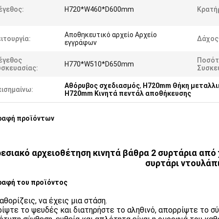
έγεθος:
H720*W460*D600mm
Κρατή
Αποθηκευτικό αρχείο Αρχείο
ιτουργία:
Δάχος
εγγράφων
έγεθος
Ποσότ
H770*W510*D650mm
υσκευασίας:
Συσκε
Αθόρυβος σχεδιασμός
,
H720mm Θήκη μεταλλι
πισημαίνω:
H720mm Κινητά πεντάλ αποθήκευσης
ραφή προϊόντων
εσιακό αρχειοθέτηση κινητά βάθρα 2 συρτάρια από
συρτάρι ντουλάπ
ραφή του προϊόντος
αθορίζεις, να έχεις μια στάση.
ίψτε το ψευδές και διατηρήστε το αληθινό, απορρίψτε το σ