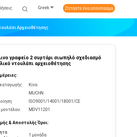
Greek
δήσεις
Ζητήστε ένα απόσπασμα
Ντουλάπι Αρχειοθέτησης
ινο γραφείο 2 συρτάρι σιωπηλό σχεδιασμό
λικό ντουλάπι αρχειοθέτησης
μέρειες:
καταγωγής:
Κίνα
:
MUCHN
οίηση:
ISO9001/14001/18001/CE
 μοντέλου:
MDV11201
μής & Αποστολής Όροι:
ητα
1 μονάδα