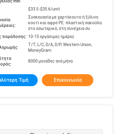
ελίας min:
$33.5-$35.6/unit
Συσκευασία με χαρτόκουτο ή ξύλινο
υασία
κουτί και αφρό PE. πλαστική σακούλα
έρειες:
στο εσωτερικό, στη συνέχεια συ
ς παράδοσης:
10-15 εργάσιμες ημέρες
T/T, L/C, D/A, D/P, Western Union,
πληρωμής:
MoneyGram
ότητα
8000 μονάδες ανά μήνα
οράς:
αλύτερη Τιμή
Επικοινωνία