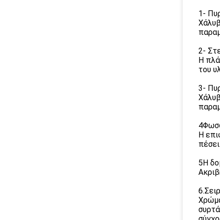
1- Πυ
Χάλυβ
παραμ
2- Στ
Η πλά
του υ
3- Πυ
Χάλυβ
παραμ
4Φωσφ
Η επι
πέσει
5Η δο
Ακριβ
6.Σει
Χρώμα
συρτά
σύγχρ