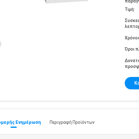
παραγγ
Τιμή:
Συσκε
λεπτομ
Χρόνο
Όροι 
Δυνατ
προσφ
Κ
μερής Ενημέρωση
Περιγραφή Προϊόντων