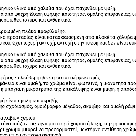
ρηνικό υλικό από χάλυβα που έχει παχυνθεί με ψύξη.
α από ψυχρή έλαση υψηλής ποιότητας, ομαλής επιφάνειας, υ
ορφωθεί, ισχυρό και ανθεκτικό.
ερεωμένη πλάκα προφύλαξης.
κα προστασίας είναι κατασκευασμένη από πλακέτα χάλυβα ψυ
λικού, έχει ισχυρή αντοχή, αντοχή στην πίεση και δεν είναι 
ρηνικό υλικό από χάλυβα που έχει παχυνθεί με ψύξη.
α από ψυχρή έλαση υψηλής ποιότητας, ομαλής επιφάνειας, υ
ορφωθεί, ισχυρό και ανθεκτικό.
όρος - ελεύθερη ηλεκτροστατική ψεκασμός.
φάνεια είναι ομαλή, το χρώμα είναι φωτεινό, η ικανότητα προ
 η μπογιά, η μικροτρύπα της επικάλυψης είναι μικρή, η απόδο
μή είναι ομαλή και ακριβής.
ής σχεδιασμός, ομοιόμορφο μέγεθος, ακριβής και ομαλή ράψι
ρά λαβών χεριού
 ένα πιέζοντας χήνα μια σειρά χειριστή λέξη, κομψή και όμο
ρι χρώμα μπορεί να προσαρμοστεί, μοντέρνα αντίθεση χρώμα
ονου,πιο μοντέρνα αναπνοή.