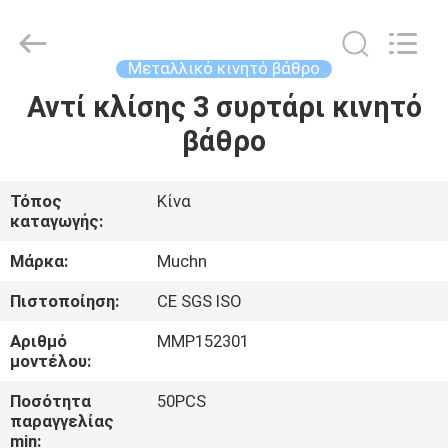
Co.,
Ltd..
All
Rights
Reserved.
Μεταλλικό κινητό βάθρο
Developed
by
ECER
Αντί κλίσης 3 συρτάρι κινητό
ΣΠΊΤΙ
βάθρο
ΠΡΟΪΌΝΤΑ
Τόπος
Κίνα
καταγωγής:
ΠΕΡΊΠΟΥ
ΕΜΕΊΣ
Μάρκα:
Muchn
Πιστοποίηση:
CE SGS ISO
ΓΎΡΟΣ
Αριθμό
MMP152301
ΕΡΓΟΣΤΑΣΊΩΝ
μοντέλου:
Ποσότητα
50PCS
παραγγελίας
ΠΟΙΟΤΙΚΌΣ
min: