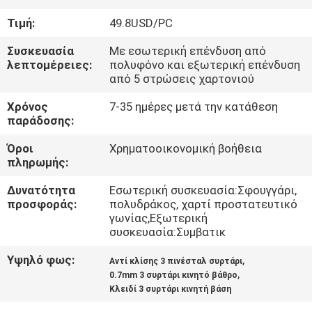
ΈΛΕΓΧΟΣ
Τιμή:
49.8USD/PC
ΜΑΣ
Συσκευασία
Με εσωτερική επένδυση από
λεπτομέρειες:
πολυφόνο και εξωτερική επένδυση
ΕΛΆΤΕ
από 5 στρώσεις χαρτονιού
ΣΕ
Χρόνος
7-35 ημέρες μετά την κατάθεση
παράδοσης:
ΕΠΑΦΉ
ΜΕ
Όροι
Χρηματοοικονομική βοήθεια
πληρωμής:
ΕΙΔΉΣΕΙΣ
Δυνατότητα
Εσωτερική συσκευασία:Σφουγγάρι,
προσφοράς:
πολυδράκος, χαρτί προστατευτικό
γωνίας,Εξωτερική
συσκευασία:Συμβατικ
ΖΗΤΉΣΤΕ
ΈΝΑ
Υψηλό φως:
,
Αντί κλίσης 3 πινέσταλ συρτάρι
,
0.7mm 3 συρτάρι κινητό βάθρο
ΑΠΌΣΠΑΣΜΑ
Κλειδί 3 συρτάρι κινητή βάση