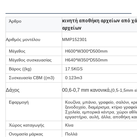
κινητή αποθήκη αρχείων από χά
Άρθρο
αρχείων
Αριθμός μοντέλου
MMP152301
Μέγεθος
H600*W300*D500mm
Μέγεθος συσκευασίας
H640*W350*D550mm
Βάρος ((kg)
17.5KGS
Συσκευασία CBM ((m3)
0.123m3
Δάχος
00,6-0,7 mm κανονικά,
(0,5-1,5mm ε
Εφαρμογή
Κουζίνα, μπάνιο, γραφείο, σαλόνι, κ
ξενοδοχείο, διαμέρισμα, κτίριο γραφε
Σχολεία, εμπορικά κέντρα, χώροι αθ
εργαστήριο, αυλή, άλλα, αποθήκη κα
Χώρος καταγωγής
Κίνα
Ονομασία μάρκας
Πολλά