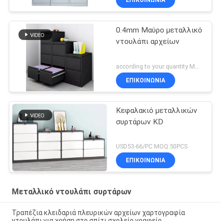
0.4mm Μαύρο μεταλλικό
ντουλάπι αρχείων
according to your quantity MOQ:50PCS
ΕΠΙΚΟΙΝΩΝΊΑ
Κεφαλακιό μεταλλικών
συρτάρων KD
USD53-66/PC MOQ:50PCS
ΕΠΙΚΟΙΝΩΝΊΑ
Μεταλλικό ντουλάπι συρτάρων
Τραπέζια κλειδαριά πλευρικών αρχείων χαρτογραφία
ντουλάπι για χρήση στο σπίτι σχολείο γραφείο