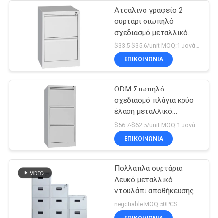
Ατσάλινο γραφείο 2
συρτάρι σιωπηλό
σχεδιασμό μεταλλικό
ντουλάπι αρχειοθέτησης
$33.5-$35.6/unit MOQ:1 μονάδα
ΕΠΙΚΟΙΝΩΝΊΑ
ODM Σιωπηλό
σχεδιασμό πλάγια κρύο
έλαση μεταλλικό
συρτάρι ντουλάπι
$56.7-$62.5/unit MOQ:1 μονάδα
ΕΠΙΚΟΙΝΩΝΊΑ
Πολλαπλά συρτάρια
Λευκό μεταλλικό
ντουλάπι αποθήκευσης
negotiable MOQ:50PCS
ΕΠΙΚΟΙΝΩΝΊΑ