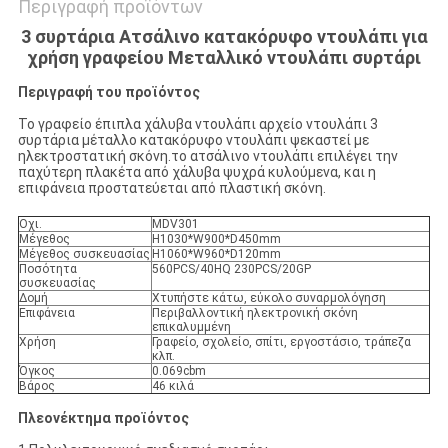
Περιγραφή προϊόντων
3 συρτάρια Ατσάλινο κατακόρυφο ντουλάπι για
χρήση γραφείου Μεταλλικό ντουλάπι συρτάρι
Περιγραφή του προϊόντος
Το γραφείο έπιπλα χάλυβα ντουλάπι αρχείο ντουλάπι 3
συρτάρια μέταλλο κατακόρυφο ντουλάπι ψεκαστεί με
ηλεκτροστατική σκόνη.το ατσάλινο ντουλάπι επιλέγει την
παχύτερη πλακέτα από χάλυβα ψυχρά κυλούμενα, και η
επιφάνεια προστατεύεται από πλαστική σκόνη.
Οχι.
MDV301
Μέγεθος
H1030*W900*D450mm
Μέγεθος συσκευασίας
H1060*W960*D120mm
Ποσότητα
560PCS/40HQ 230PCS/20GP
συσκευασίας
Δομή
Χτυπήστε κάτω, εύκολο συναρμολόγηση
Επιφάνεια
Περιβαλλοντική ηλεκτρονική σκόνη
επικαλυμμένη
Χρήση
Γραφείο, σχολείο, σπίτι, εργοστάσιο, τράπεζα
κλπ.
Όγκος
0.069cbm
Βάρος
46 κιλά
Πλεονέκτημα προϊόντος