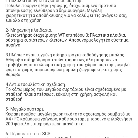
1.Πολυλειτουργικό σχεδιασμό συρτάρι.
Πολυλειτουργική θήκη γραφής, διαχωρισμένο πρότυπο
αποθήκευσης ελεύθερο να δημιουργήσει.Μεγάλη
χωρητικότητα αποθήκευσης για να καλύψει τις ανάγκες σας,
εύκολο στη χρήση.
2- Μηχανική κλειδαριά.
Κλειδωτήρας διαχείρισης WT επιπέδου 3; Πλαστικά κλειδιά,
σύστημα κυριότερων κλειδιών· Αποσυναρμολογητέο σύστημα
πυρήνα
3.Πλήρως αναπτυγμένη σιδηροτροχιά καθοδήγησης μπάλας.
Αθόρυβο σιδηρόδρομο τριών τμημάτων, όλα μπορούν να
τραβήξουν, αποτελεσματική χρήση του χώρου συρτάρι, υψηλό
φορτίο χωρίς παραμόρφωση, ομαλή ζωγραφική και χωρίς
θόρυβο.
4.Αντιατσουλίστικη σχεδίαση.
Το κάτω μέρος του μεγάλου συρτάριου είναι σχεδιασμένο με
σταθερή πλάκα πιέσεως, εύκολη στη χρήση, ασφαλή και
σταθερή.
5- Μεγάλο συρτάρι.
Κεφάκι κουβάς, μεγάλη χωρητικότητα σχεδιασμός συμβατό με
A4 / FC κρέμασμα γρήγορα, κάθε συρτάρι μπορεί να φιλοξενήσει
200 φάκελοι, υπερφόρτωση ικανότητα.
6- Πέρασε το τεστ SGS.