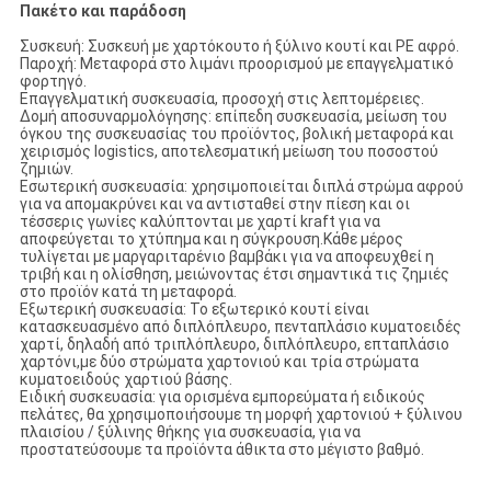
Πακέτο και παράδοση
Συσκευή: Συσκευή με χαρτόκουτο ή ξύλινο κουτί και PE αφρό.
Παροχή: Μεταφορά στο λιμάνι προορισμού με επαγγελματικό
φορτηγό.
Επαγγελματική συσκευασία, προσοχή στις λεπτομέρειες.
Δομή αποσυναρμολόγησης: επίπεδη συσκευασία, μείωση του
όγκου της συσκευασίας του προϊόντος, βολική μεταφορά και
χειρισμός logistics, αποτελεσματική μείωση του ποσοστού
ζημιών.
Εσωτερική συσκευασία: χρησιμοποιείται διπλά στρώμα αφρού
για να απομακρύνει και να αντισταθεί στην πίεση και οι
τέσσερις γωνίες καλύπτονται με χαρτί kraft για να
αποφεύγεται το χτύπημα και η σύγκρουση.Κάθε μέρος
τυλίγεται με μαργαριταρένιο βαμβάκι για να αποφευχθεί η
τριβή και η ολίσθηση, μειώνοντας έτσι σημαντικά τις ζημιές
στο προϊόν κατά τη μεταφορά.
Εξωτερική συσκευασία: Το εξωτερικό κουτί είναι
κατασκευασμένο από διπλόπλευρο, πενταπλάσιο κυματοειδές
χαρτί, δηλαδή από τριπλόπλευρο, διπλόπλευρο, επταπλάσιο
χαρτόνι,με δύο στρώματα χαρτονιού και τρία στρώματα
κυματοειδούς χαρτιού βάσης.
Ειδική συσκευασία: για ορισμένα εμπορεύματα ή ειδικούς
πελάτες, θα χρησιμοποιήσουμε τη μορφή χαρτονιού + ξύλινου
πλαισίου / ξύλινης θήκης για συσκευασία, για να
προστατεύσουμε τα προϊόντα άθικτα στο μέγιστο βαθμό.