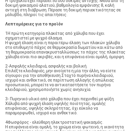
Η τροχαλία έχει περάσει 50.000 δοκιμές αντοχής. Μέσα από τη
δοκιμή ψεκασμού αλατιού, βαθμολογία εμφάνισης 8, καλή
αντοχή στη διάβρωση. Πέρασε τη δοκιμή περιεκτικότητας σε
μόλυβδο, πληροί τις απαιτήσεις.
Λεπτομέρειες για το προϊόν
1Η πρώτη κατηγορία πλακέτας από χάλυβα που έχει
σχηματιστεί με ψυχρό έλασμα.
Η ψυχρή έλαση είναι η περαιτέρω έλαση των πλακών χάλυβα
στο επιθυμητό πάχος σε θερμοκρασία δωματίου και κάτω από
τη θερμοκρασία επανακρυσταλλώσεως.το πάχος της πλακέτας
χάλυβα είναι πιο ακριβές, και η επιφάνεια είναι ομαλή, όμορφη.
2-Ασφαλής κλειδαριά, ασφαλής και βολική.
Επιλέξτε κλειδαριές, μην ανοίγετε η μία την άλλη, να είστε
σίγουροι για την αποθήκευση.Σταχτό πυρήνα κλειδαριού,
ισχυρό και ανθεκτικό, σε περίπτωση αλλαγής ή απώλειας
προσωπικού, μπορείτε να αντικαταστήσετε τον πυρήνα
κλειδαριού, χρησιμοποιήστε χωρίς ανησυχία.
3- Πυρηνικό υλικό από χάλυβα που έχει παχυνθεί με ψύξη.
Χάλυβα από ψυχρή έλαση υψηλής ποιότητας, ομαλής
επιφάνειας, υψηλής σκληρότητας, όχι εύκολο να
παραμορφωθεί, ισχυρό και ανθεκτικό.
4Φωσφόρος - ελεύθερη ηλεκτροστατική ψεκασμός.
Η επιφάνεια είναι ομαλή, το χρώμα είναι φωτεινό, η ικανότητα