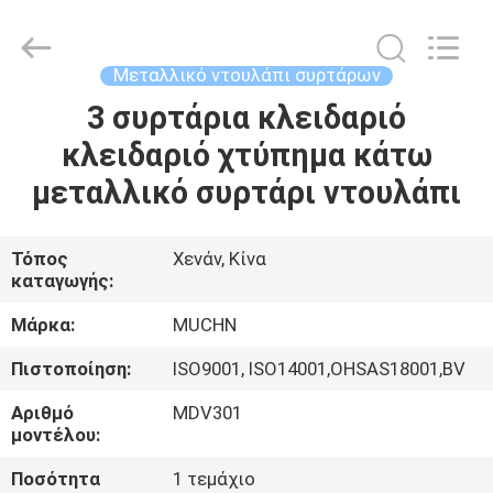
Co.,
Ltd..
All
Rights
Reserved.
Μεταλλικό ντουλάπι συρτάρων
Developed
by
3 συρτάρια κλειδαριό
ΣΠΊΤΙ
ECER
κλειδαριό χτύπημα κάτω
ΠΡΟΪΌΝΤΑ
μεταλλικό συρτάρι ντουλάπι
ΠΕΡΊΠΟΥ
Τόπος
Χενάν, Κίνα
καταγωγής:
ΕΜΕΊΣ
Μάρκα:
MUCHN
ΓΎΡΟΣ
Πιστοποίηση:
ISO9001, ISO14001,OHSAS18001,BV
ΕΡΓΟΣΤΑΣΊΩΝ
Αριθμό
MDV301
μοντέλου:
ΠΟΙΟΤΙΚΌΣ
Ποσότητα
1 τεμάχιο