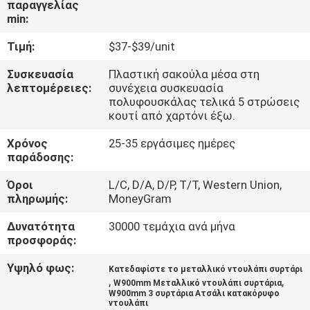
παραγγελίας
ΈΛΕΓΧΟΣ
min:
Τιμή:
$37-$39/unit
ΜΑΣ
ΕΛΆΤΕ
Συσκευασία
Πλαστική σακούλα μέσα στη
λεπτομέρειες:
συνέχεια συσκευασία
ΣΕ
πολυφουσκάλας τελικά 5 στρώσεις
κουτί από χαρτόνι έξω.
ΕΠΑΦΉ
Χρόνος
25-35 εργάσιμες ημέρες
ΜΕ
παράδοσης:
Όροι
L/C, D/A, D/P, T/T, Western Union,
ΕΙΔΉΣΕΙΣ
πληρωμής:
MoneyGram
Δυνατότητα
30000 τεμάχια ανά μήνα
ΖΗΤΉΣΤΕ
προσφοράς:
ΈΝΑ
Υψηλό φως:
Κατεδαφίστε το μεταλλικό ντουλάπι συρτάρι
ΑΠΌΣΠΑΣΜΑ
,
,
W900mm Μεταλλικό ντουλάπι συρτάρια
W900mm 3 συρτάρια Ατσάλι κατακόρυφο
ντουλάπι