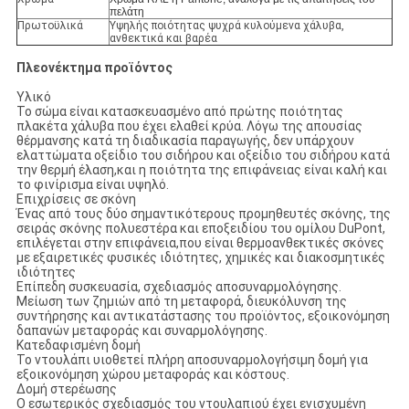
πελάτη
Πρωτοϋλικά
Υψηλής ποιότητας ψυχρά κυλούμενα χάλυβα,
ανθεκτικά και βαρέα
Πλεονέκτημα προϊόντος
Υλικό
Το σώμα είναι κατασκευασμένο από πρώτης ποιότητας
πλακέτα χάλυβα που έχει ελαθεί κρύα. Λόγω της απουσίας
θέρμανσης κατά τη διαδικασία παραγωγής, δεν υπάρχουν
ελαττώματα οξείδιο του σιδήρου και οξείδιο του σιδήρου κατά
την θερμή έλαση,και η ποιότητα της επιφάνειας είναι καλή και
το φινίρισμα είναι υψηλό.
Επιχρίσεις σε σκόνη
Ένας από τους δύο σημαντικότερους προμηθευτές σκόνης, της
σειράς σκόνης πολυεστέρα και εποξειδίου του ομίλου DuPont,
επιλέγεται στην επιφάνεια,που είναι θερμοανθεκτικές σκόνες
με εξαιρετικές φυσικές ιδιότητες, χημικές και διακοσμητικές
ιδιότητες
Επίπεδη συσκευασία, σχεδιασμός αποσυναρμολόγησης.
Μείωση των ζημιών από τη μεταφορά, διευκόλυνση της
συντήρησης και αντικατάστασης του προϊόντος, εξοικονόμηση
δαπανών μεταφοράς και συναρμολόγησης.
Κατεδαφισμένη δομή
Το ντουλάπι υιοθετεί πλήρη αποσυναρμολογήσιμη δομή για
εξοικονόμηση χώρου μεταφοράς και κόστους.
Δομή στερέωσης
Ο εσωτερικός σχεδιασμός του ντουλαπιού έχει ενισχυμένη