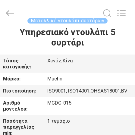
Co.,
Ltd..
All
Rights
Reserved.
Μεταλλικό ντουλάπι συρτάρων
Developed
by
Υπηρεσιακό ντουλάπι 5
ΣΠΊΤΙ
ECER
συρτάρι
ΠΡΟΪΌΝΤΑ
Τόπος
Χενάν, Κίνα
καταγωγής:
ΠΕΡΊΠΟΥ
ΕΜΕΊΣ
Μάρκα:
Muchn
Πιστοποίηση:
ISO9001, ISO14001,OHSAS18001,BV
ΓΎΡΟΣ
Αριθμό
MCDC-015
ΕΡΓΟΣΤΑΣΊΩΝ
μοντέλου:
Ποσότητα
1 τεμάχιο
παραγγελίας
ΠΟΙΟΤΙΚΌΣ
min: