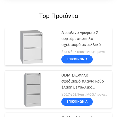
Top Προϊόντα
Ατσάλινο γραφείο 2
συρτάρι σιωπηλό
σχεδιασμό μεταλλικό
ντουλάπι αρχειοθέτησης
$33.5-$35.6/unit MOQ:1 μονάδα
ΕΠΙΚΟΙΝΩΝΊΑ
ODM Σιωπηλό
σχεδιασμό πλάγια κρύο
έλαση μεταλλικό
συρτάρι ντουλάπι
$56.7-$62.5/unit MOQ:1 μονάδα
ΕΠΙΚΟΙΝΩΝΊΑ