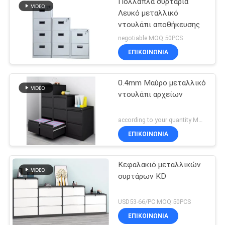
Πολλαπλά συρτάρια
Λευκό μεταλλικό
ντουλάπι αποθήκευσης
negotiable MOQ:50PCS
ΕΠΙΚΟΙΝΩΝΊΑ
0.4mm Μαύρο μεταλλικό
ντουλάπι αρχείων
according to your quantity MOQ:50PCS
ΕΠΙΚΟΙΝΩΝΊΑ
Κεφαλακιό μεταλλικών
συρτάρων KD
USD53-66/PC MOQ:50PCS
ΕΠΙΚΟΙΝΩΝΊΑ