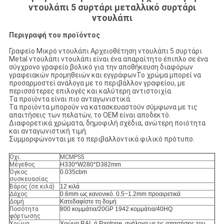
ντουλάπι 5 συρτάρι μεταλλικό συρτάρι
ντουλάπι
Περιγραφή του προϊόντος
Γραφείο Μικρό ντουλάπι Αρχειοθέτηση ντουλάπι 5 συρτάρι
Metal ντουλάπι ντουλάπι είναι ένα απαραίτητο έπιπλο σε ένα
σύγχρονο γραφείο.βολικό για την αποθήκευση διαφόρων
γραφειακών προμηθειών και εγγράφωνΤο χρώμα μπορεί να
προσαρμοστεί ανάλογα με το περιβάλλον γραφείου, με
περισσότερες επιλογές και καλύτερη αντιστοιχία.
Τα προϊόντα είναι πιο ανταγωνιστικά.
Τα προϊόντα μπορούν να κατασκευαστούν σύμφωνα με τις
απαιτήσεις των πελατών, το OEM είναι αποδεκτό.
Διαφορετικά χρώματα, δημοφιλή σχέδια, ανώτερη ποιότητα
και ανταγωνιστική τιμή.
Συμμορφώνονται με το περιβαλλοντικά φιλικό πρότυπο.
Οχι.
MCMPS5
Μέγεθος
H330*W280*D382mm
Όγκος
0.035cbm
συσκευασίας
Βάρος (σε κιλά)
12 κιλά
Δάχος
0.6mm ως κανονικό. 0.5~1.2mm προαιρετικά
Δομή
Κατεδαφίστε τη δομή
Ποσότητα
800 κομμάτια/20GP 1942 κομμάτια/40HQ
φόρτωσης
Χρώμα
Χρώμα RAL ή Pantone, ανάλογα με τις απαιτήσεις του