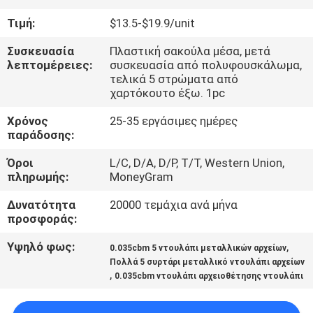
ΈΛΕΓΧΟΣ
Τιμή:
$13.5-$19.9/unit
ΜΑΣ
Συσκευασία
Πλαστική σακούλα μέσα, μετά
λεπτομέρειες:
συσκευασία από πολυφουσκάλωμα,
ΕΛΆΤΕ
τελικά 5 στρώματα από
χαρτόκουτο έξω. 1pc
ΣΕ
Χρόνος
25-35 εργάσιμες ημέρες
ΕΠΑΦΉ
παράδοσης:
ΜΕ
Όροι
L/C, D/A, D/P, T/T, Western Union,
πληρωμής:
MoneyGram
ΕΙΔΉΣΕΙΣ
Δυνατότητα
20000 τεμάχια ανά μήνα
προσφοράς:
ΖΗΤΉΣΤΕ
Υψηλό φως:
,
0.035cbm 5 ντουλάπι μεταλλικών αρχείων
ΈΝΑ
Πολλά 5 συρτάρι μεταλλικό ντουλάπι αρχείων
,
0.035cbm ντουλάπι αρχειοθέτησης ντουλάπι
ΑΠΌΣΠΑΣΜΑ