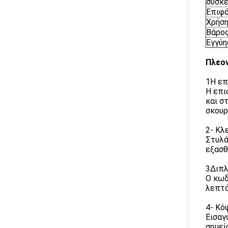
συσκε
Επιφά
Χρήσ
Βάρο
Εγγύη
Πλεο
1Η επ
Η επι
και σ
σκουρ
2- Κλε
Στυλά
εξασθ
3Διπλ
Ο κωδ
λεπτό
4- Κό
Εισαγ
σημεί