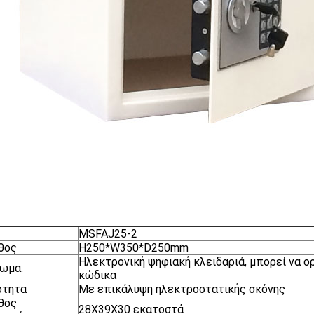
MSFAJ25-2
θος
H250*W350*D250mm
Ηλεκτρονική ψηφιακή κλειδαριά, μπορεί να ορ
ωμα.
κώδικα
ότητα
Με επικάλυψη ηλεκτροστατικής σκόνης
θος
28X39X30 εκατοστά