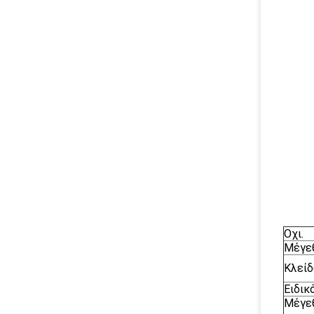
Οχι.
Μέγε
Κλείδ
Ειδικ
Μέγε