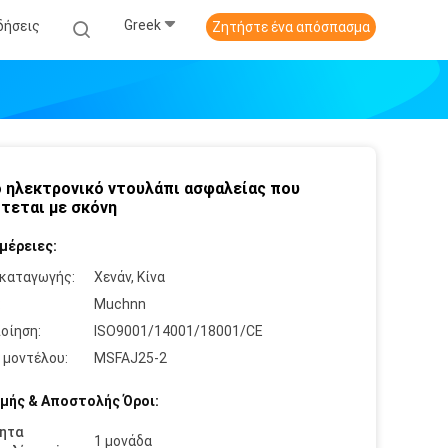
Greek
δήσεις
Ζητήστε ένα απόσπασμα
 ηλεκτρονικό ντουλάπι ασφαλείας που
τεται με σκόνη
μέρειες:
καταγωγής:
Χενάν, Κίνα
:
Muchnn
οίηση:
ISO9001/14001/18001/CE
 μοντέλου:
MSFAJ25-2
μής & Αποστολής Όροι:
ητα
1 μονάδα