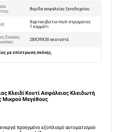
σία
θυρίδα ασφαλείας ξενοδοχείου
ντος:
Χαρτοκιβώτιο muti-στρώματος
υή:
1 κομμάτι
ς Ενιαίας
28X39X30 εκατοστά
υασίας:
ίας με επίστρωση σκόνης
,
ας Κλειδί Κουτί Ασφάλειας Κλειδωτή
ς Μικρού Μεγέθους
 ενεργά προηγμένο εξοπλισμό αυτοματισμού