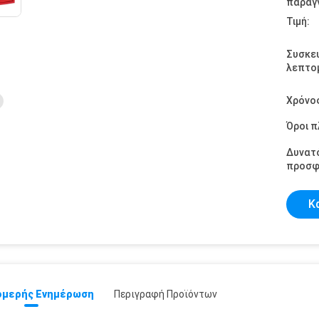
παραγγ
Τιμή:
Συσκε
λεπτομ
Χρόνο
Όροι 
Δυνατ
προσφ
Κ
μερής Ενημέρωση
Περιγραφή Προϊόντων