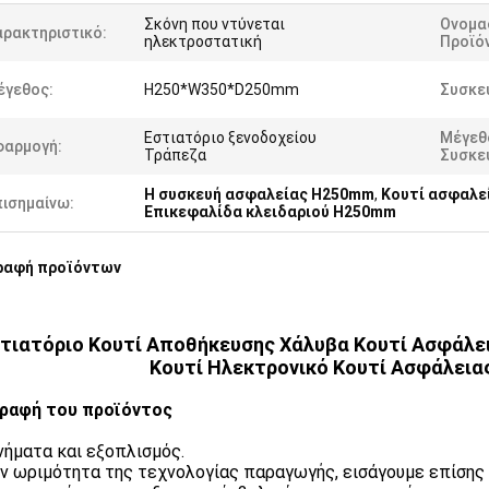
Σκόνη που ντύνεται
Ονομα
αρακτηριστικό:
ηλεκτροστατική
Προϊό
έγεθος:
H250*W350*D250mm
Συσκε
Εστιατόριο ξενοδοχείου
Μέγεθο
φαρμογή:
Τράπεζα
Συσκε
Η συσκευή ασφαλείας H250mm
,
Κουτί ασφαλε
πισημαίνω:
Επικεφαλίδα κλειδαριού H250mm
ραφή προϊόντων
τιατόριο Κουτί Αποθήκευσης Χάλυβα Κουτί Ασφάλει
Κουτί Ηλεκτρονικό Κουτί Ασφάλεια
ραφή του προϊόντος
ήματα και εξοπλισμός.
ν ωριμότητα της τεχνολογίας παραγωγής, εισάγουμε επίσης