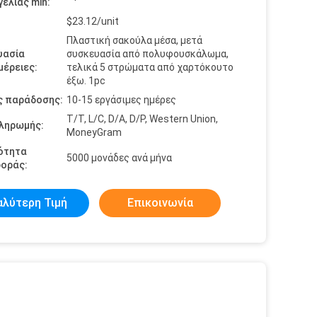
ελίας min:
$23.12/unit
Πλαστική σακούλα μέσα, μετά
υασία
συσκευασία από πολυφουσκάλωμα,
έρειες:
τελικά 5 στρώματα από χαρτόκουτο
έξω. 1pc
ς παράδοσης:
10-15 εργάσιμες ημέρες
T/T, L/C, D/A, D/P, Western Union,
πληρωμής:
MoneyGram
ότητα
5000 μονάδες ανά μήνα
οράς:
αλύτερη Τιμή
Επικοινωνία