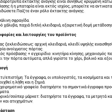
ιδαρότρυπα έκτακτης ανάγκης είναι συνήθως κρυμμένη κάτω
ασης ή η μπαταρία είναι εκτός ισχύος, μπορείτε να αντικατ
ιδώσετε.Παίξτε έναν ρόλο έκτακτης ανάγκης.
σάλινη σφραγίδα.
ό χάλυβα, παχιά διπλή κλειδαριά, εξαιρετική δομή μετάδοση
φορίες και λειτουργίες του προϊόντος
ας ξεκλειδώσεως: αρχική κλειδαριά, κλειδί υψηλής ευαισθησ
ρία ανοίγματος πόρτας.
ός πρόσβασης + εγχειρίδιο: κινητήρα κίνησης, μηχανισμός πε
ει την πόρτα αυτόματα, απλά γυρίστε το χέρι, βολικό και εξο
μογή
ίτι/επιστήμη: Τα έγγραφα, οι υπολογιστές, τα κοσμήματα και
υχθεί η λήθη και η ζημιά.
ιχειρηματικό γραφείο: διατηρήστε τα σημαντικά έγγραφα πρ
ματα.
ρικό/σούπερ μάρκετ: διατηρήστε τα έγγραφα, τα μετρητά κα
ν και ατυχημάτων.
τάσταση