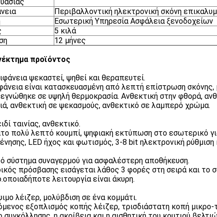
υασίας
νεια
Περιβαλλοντική ηλεκτρονική σκόνη επικαλυ
η
Εσωτερική Υπηρεσία Ασφάλεια ξενοδοχείων
ς
5 κιλά
ση
12 μήνες
νέκτημα προϊόντος
ιφάνεια ψεκαστεί, ψηθεί και θεραπευτεί.
φάνεια είναι κατασκευασμένη από λεπτή επίστρωση σκόνης,
τεγνώθηκε σε υψηλή θερμοκρασία. Ανθεκτική στην φθορά, ανθ
ιά, ανθεκτική σε ψεκασμούς, ανθεκτικό σε λαμπερό χρώμα.
ιδί ταινίας, ανθεκτικό.
το πολύ λεπτό κουμπί, ψηφιακή εκτύπωση στο εσωτερικό γι
ένησης, LED ήχος και φωτισμός, 3-8 bit ηλεκτρονική ρύθμισ
ό σύστημα συναγερμού για ασφαλέστερη αποθήκευση.
ικός πρόσβασης εισάγεται λάθος 3 φορές στη σειρά και το σύ
.οποιαδήποτε λειτουργία είναι άκυρη.
ψιμο λέιζερ, μολύβδιση σε ένα κομμάτι.
όμενος εξοπλισμός κοπής λέιζερ, τρισδιάστατη κοπή μικρο-
ο συγκόλλησης, η ακρίβεια και η αισθητική του κουτιού βελτι