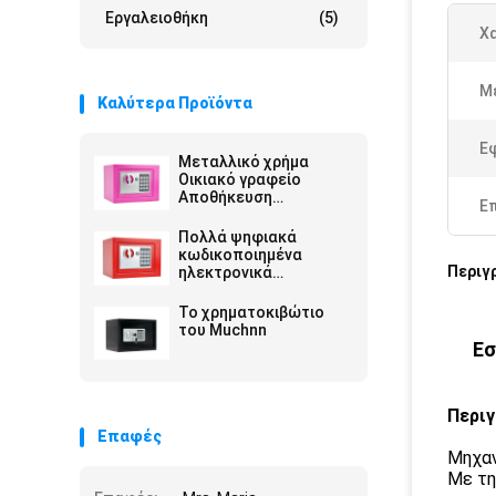
Εργαλειοθήκη
(5)
Χ
Μ
Καλύτερα Προϊόντα
Ε
Μεταλλικό χρήμα
Οικιακό γραφείο
Αποθήκευση
Ε
χρηματοκιβώτιο
Πολλά ψηφιακά
κωδικοποιημένα
Περιγ
ηλεκτρονικά
χρηματοκιβώτια
Το χρηματοκιβώτιο
του Muchnn
Εσ
Περιγ
Επαφές
Μηχαν
Με τη