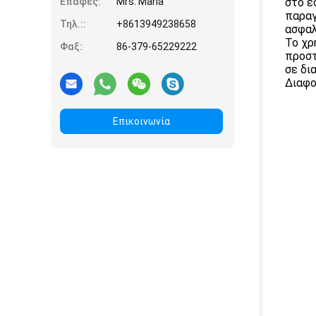
Επαφές:
Mrs. Maria
στο ε
παραγ
Τηλ.::
+8613949238658
ασφαλ
Το χρ
Φαξ:
86-379-65229222
προστ
σε δι
Διαφο
Επικοινωνία