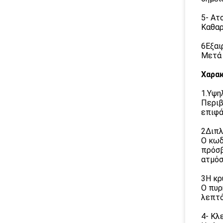
5- Ατ
Καθαρ
6Εξαι
Μετά 
Χαρακ
1.Υψη
Περιβ
επιφά
2Διπλ
Ο κωδ
πρόσβ
ατμόσ
3Η κρ
Ο πυρ
λεπτό
4- Κλ