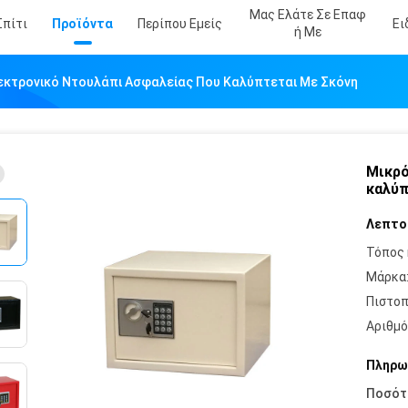
Μας Ελάτε Σε Επαφ
Σπίτι
Προϊόντα
Περίπου Εμείς
Ει
Ή Με
εκτρονικό Ντουλάπι Ασφαλείας Που Καλύπτεται Με Σκόνη
Μικρό
καλύπ
Λεπτο
Τόπος 
Μάρκα
Πιστοπ
Αριθμό
Πληρω
Ποσότ