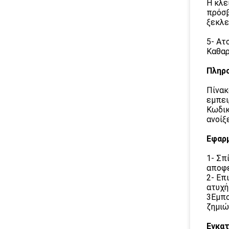
Η κλε
πρόσβ
ξεκλε
5- Ατ
Καθαρ
Πληρο
Πίνακ
εμπει
Κωδικ
ανοίξ
Εφαρ
1- Σπ
αποφε
2- Επ
ατυχή
3Εμπο
ζημιώ
Εγκα