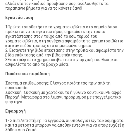
αλλάξετε τον κωδικό πρόσβασης σας, ακολουθήστε τα
παραπάνω βήματα για να το κάνετε ξανά!
Εγκατάσταση
1Πρώτα τοποθετήστε το χρηματοκιβώτιο στο σημείο όπου
πρόκειται να το εγκαταστήσει, σημειώστε την τρύπα
εγκατάστασης στον τοίχο από το εσωτερικό του
χρηματοκιβώτιο, στη συνέχεια αφαιρέστε το χρηματοκιβώτιο
και κάντε δύο τρύπες στο σημειωμένο σημείο.
2. Εισάγετε την βίδα επέκτασης στην τρύπα και αφαιρέστε την
βίδα επέκτασης από την βίδα επέκτασης.
3Επιστρέψτε το χρηματοκιβώτιο στην αρχική του θέση και
ασφαλίστε το από το βρόχο μέσα.
Πακέτο και παράδοση
Σύστημα επιθεώρησης: Έλεγχος ποιότητας πριν από τη
συσκευασία.
Συσκευή: Συσκευή με χαρτόκουτο ή ξύλινο κουτί και PE αφρό.
Παροχή: Μεταφορά στο λιμάνι προορισμού με επαγγελματικό
φορτηγό.
Εφαρμογή
1- Σπίτι/επιστήμη: Τα έγγραφα, οι υπολογιστές, τα κοσμήματα
και τα μετρητά μπορούν να αποθηκευτούν για να αποφευχθεί η
λήθη και η ζημιά.