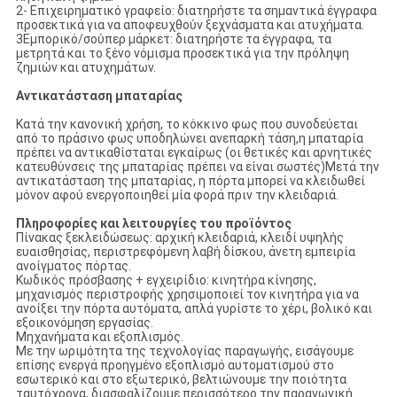
2- Επιχειρηματικό γραφείο: διατηρήστε τα σημαντικά έγγραφα
προσεκτικά για να αποφευχθούν ξεχνάσματα και ατυχήματα.
3Εμπορικό/σούπερ μάρκετ: διατηρήστε τα έγγραφα, τα
μετρητά και το ξένο νόμισμα προσεκτικά για την πρόληψη
ζημιών και ατυχημάτων.
Αντικατάσταση μπαταρίας
Κατά την κανονική χρήση, το κόκκινο φως που συνοδεύεται
από το πράσινο φως υποδηλώνει ανεπαρκή τάση,η μπαταρία
πρέπει να αντικαθίσταται εγκαίρως (οι θετικές και αρνητικές
κατευθύνσεις της μπαταρίας πρέπει να είναι σωστές)Μετά την
αντικατάσταση της μπαταρίας, η πόρτα μπορεί να κλειδωθεί
μόνον αφού ενεργοποιηθεί μία φορά πριν την κλειδαριά.
Πληροφορίες και λειτουργίες του προϊόντος
Πίνακας ξεκλειδώσεως: αρχική κλειδαριά, κλειδί υψηλής
ευαισθησίας, περιστρεφόμενη λαβή δίσκου, άνετη εμπειρία
ανοίγματος πόρτας.
Κωδικός πρόσβασης + εγχειρίδιο: κινητήρα κίνησης,
μηχανισμός περιστροφής χρησιμοποιεί τον κινητήρα για να
ανοίξει την πόρτα αυτόματα, απλά γυρίστε το χέρι, βολικό και
εξοικονόμηση εργασίας.
Μηχανήματα και εξοπλισμός.
Με την ωριμότητα της τεχνολογίας παραγωγής, εισάγουμε
επίσης ενεργά προηγμένο εξοπλισμό αυτοματισμού στο
εσωτερικό και στο εξωτερικό, βελτιώνουμε την ποιότητα
ταυτόχρονα, διασφαλίζουμε περισσότερο την παραγωγική