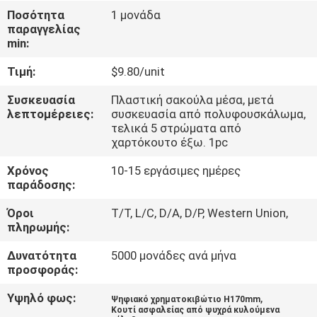
ΈΛΕΓΧΟΣ
Ποσότητα
1 μονάδα
παραγγελίας
min:
ΜΑΣ
Τιμή:
$9.80/unit
ΕΛΆΤΕ
ΣΕ
Συσκευασία
Πλαστική σακούλα μέσα, μετά
λεπτομέρειες:
συσκευασία από πολυφουσκάλωμα,
ΕΠΑΦΉ
τελικά 5 στρώματα από
χαρτόκουτο έξω. 1pc
ΜΕ
Χρόνος
10-15 εργάσιμες ημέρες
παράδοσης:
ΕΙΔΉΣΕΙΣ
Όροι
T/T, L/C, D/A, D/P, Western Union,
πληρωμής:
ΖΗΤΉΣΤΕ
Δυνατότητα
5000 μονάδες ανά μήνα
ΈΝΑ
προσφοράς:
ΑΠΌΣΠΑΣΜΑ
Υψηλό φως:
,
Ψηφιακό χρηματοκιβώτιο H170mm
Κουτί ασφαλείας από ψυχρά κυλούμενα