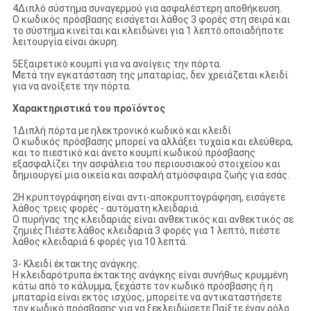
4Διπλό σύστημα συναγερμού για ασφαλέστερη αποθήκευση.
Ο κωδικός πρόσβασης εισάγεται λάθος 3 φορές στη σειρά και
το σύστημα κινείται και κλειδώνει για 1 λεπτό.οποιαδήποτε
λειτουργία είναι άκυρη.
5Εξαιρετικό κουμπί για να ανοίγεις την πόρτα.
Μετά την εγκατάσταση της μπαταρίας, δεν χρειάζεται κλειδί
για να ανοίξετε την πόρτα.
Χαρακτηριστικά του προϊόντος
1Διπλή πόρτα με ηλεκτρονικό κωδικό και κλειδί
Ο κωδικός πρόσβασης μπορεί να αλλάξει τυχαία και ελεύθερα,
και το πιεστικό και άνετο κουμπί κωδικού πρόσβασης
εξασφαλίζει την ασφάλεια του περιουσιακού στοιχείου και
δημιουργεί μια οικεία και ασφαλή ατμόσφαιρα ζωής για εσάς.
2Η κρυπτογράφηση είναι αντι-αποκρυπτογράφηση, εισάγετε
λάθος τρεις φορές - αυτόματη κλειδαριά.
Ο πυρήνας της κλειδαριάς είναι ανθεκτικός και ανθεκτικός σε
ζημιές.Πιέστε λάθος κλειδαριά 3 φορές για 1 λεπτό, πιέστε
λάθος κλειδαριά 6 φορές για 10 λεπτά.
3- Κλειδί έκτακτης ανάγκης.
Η κλειδαρότρυπα έκτακτης ανάγκης είναι συνήθως κρυμμένη
κάτω από το κάλυμμα, ξεχάστε τον κωδικό πρόσβασης ή η
μπαταρία είναι εκτός ισχύος, μπορείτε να αντικαταστήσετε
τον κωδικό πρόσβασης για να ξεκλειδώσετε.Παίξτε έναν ρόλο