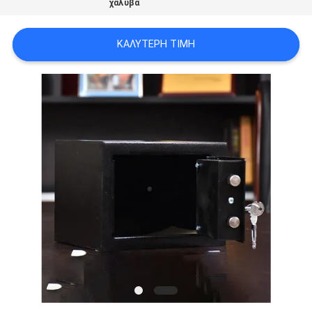
χάλυβα
SITEMAP
ΚΑΛΎΤΕΡΗ ΤΙΜΉ
PRIVACY
POLICY