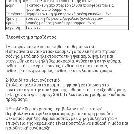
Ειδικότητα
Με επικάλυψη ηλεκτροστατικής σκόνης
Δομή
Η κατασκευή από στερεό χάλυβα προσφέρει τέλεια
προστασία από διάρρηξη.
Επιφάνεια
Περιβαλλοντική ηλεκτρονική σκόνη επικαλυμμένη
Χρήση
Εσωτερική Υπηρεσία Ασφάλεια ξενοδοχείων
Χρώμα
Λευκός μαύρος χρυσός προσαρμοσμένος
Εγγύηση
12 μήνες
Πλεονέκτημα προϊόντος
1Η επιφάνεια ψεκαστεί, ψηθεί και θεραπευτεί.
Η επιφάνεια είναι κατασκευασμένη από λεπτή επίστρωση
σκόνης, μετά από ηλεκτροστατική ψεκασμό, ψημένη και
στεγνώθηκε σε υψηλή θερμοκρασία. Ανθεκτική στην φθορά,
ανθεκτική στις γρατζουνιές, ανθεκτική στη σκουριά,
ανθεκτική σε ψεκασμούς, ανθεκτικό σε λαμπερό χρώμα.
2- Κλειδί ταινίας, ανθεκτικό.
Στυλάτο πολύ λεπτό κουμπί, ψηφιακή εκτύπωση στο
εσωτερικό για την πρόληψη της φθοράς και της εξασθένησης,
LED ήχος και φωτισμός, 3-8 bit ηλεκτρονική ρύθμιση κωδικού
πρόσβασης.
3.Υψηλής θερμοκρασίας περιβαλλοντικό ψεκασμό.
Περιβαλλοντικά φιλικό ψεκασμό, χωρίς πικρή μυρωδιά,
ψεκασμός υψηλής θερμοκρασίας, με υψηλή σκληρότητα.Η
επιφάνεια της κεραμικής είναι κρυστάλλινα καθαρή, η μόδα και
η αισθητική συνύπαρξη.