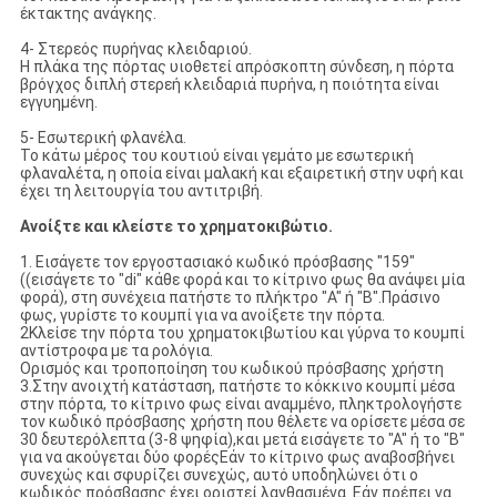
έκτακτης ανάγκης.
4- Στερεός πυρήνας κλειδαριού.
Η πλάκα της πόρτας υιοθετεί απρόσκοπτη σύνδεση, η πόρτα
βρόγχος διπλή στερεή κλειδαριά πυρήνα, η ποιότητα είναι
εγγυημένη.
5- Εσωτερική φλανέλα.
Το κάτω μέρος του κουτιού είναι γεμάτο με εσωτερική
φλαναλέτα, η οποία είναι μαλακή και εξαιρετική στην υφή και
έχει τη λειτουργία του αντιτριβή.
Ανοίξτε και κλείστε το χρηματοκιβώτιο.
1. Εισάγετε τον εργοστασιακό κωδικό πρόσβασης "159"
((εισάγετε το "di" κάθε φορά και το κίτρινο φως θα ανάψει μία
φορά), στη συνέχεια πατήστε το πλήκτρο "A" ή "B".Πράσινο
φως, γυρίστε το κουμπί για να ανοίξετε την πόρτα.
2Κλείσε την πόρτα του χρηματοκιβωτίου και γύρνα το κουμπί
αντίστροφα με τα ρολόγια.
Ορισμός και τροποποίηση του κωδικού πρόσβασης χρήστη
3.Στην ανοιχτή κατάσταση, πατήστε το κόκκινο κουμπί μέσα
στην πόρτα, το κίτρινο φως είναι αναμμένο, πληκτρολογήστε
τον κωδικό πρόσβασης χρήστη που θέλετε να ορίσετε μέσα σε
30 δευτερόλεπτα (3-8 ψηφία),και μετά εισάγετε το "Α" ή το "Β"
για να ακούγεται δύο φορέςΕάν το κίτρινο φως αναβοσβήνει
συνεχώς και σφυρίζει συνεχώς, αυτό υποδηλώνει ότι ο
κωδικός πρόσβασης έχει οριστεί λανθασμένα. Εάν πρέπει να