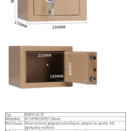
Οχι.
MSF01A17E
Μέγεθος
H170*W230*D170mm
Κλείδωμα.
Ηλεκτρονική ψηφιακή κλειδαριά, μπορεί να ορίσει 3-8
αριθμούς κώδικα