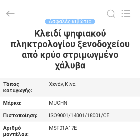
Co.,
Ltd..
All
Rights
Reserved.
Ασφαλές κιβώτιο
Developed
by
Κλειδί ψηφιακού
ΣΠΊΤΙ
ECER
πληκτρολογίου ξενοδοχείου
ΠΡΟΪΌΝΤΑ
από κρύο στριμωγμένο
χάλυβα
ΠΕΡΊΠΟΥ
ΕΜΕΊΣ
Τόπος
Χενάν, Κίνα
καταγωγής:
ΓΎΡΟΣ
Μάρκα:
MUCHN
ΕΡΓΟΣΤΑΣΊΩΝ
Πιστοποίηση:
ISO9001/14001/18001/CE
Αριθμό
MSF01A17E
ΠΟΙΟΤΙΚΌΣ
μοντέλου: