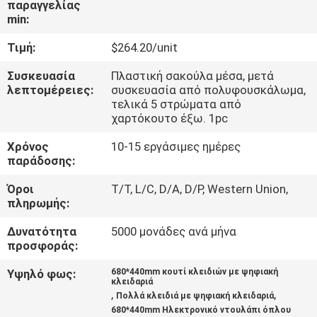
παραγγελίας
ΈΛΕΓΧΟΣ
min:
Τιμή:
$264.20/unit
ΜΑΣ
ΕΛΆΤΕ
Συσκευασία
Πλαστική σακούλα μέσα, μετά
λεπτομέρειες:
συσκευασία από πολυφουσκάλωμα,
ΣΕ
τελικά 5 στρώματα από
χαρτόκουτο έξω. 1pc
ΕΠΑΦΉ
Χρόνος
10-15 εργάσιμες ημέρες
ΜΕ
παράδοσης:
Όροι
T/T, L/C, D/A, D/P, Western Union,
ΕΙΔΉΣΕΙΣ
πληρωμής:
Δυνατότητα
5000 μονάδες ανά μήνα
ΖΗΤΉΣΤΕ
προσφοράς:
ΈΝΑ
Υψηλό φως:
680*440mm κουτί κλειδιών με ψηφιακή
κλειδαριά
ΑΠΌΣΠΑΣΜΑ
,
,
Πολλά κλειδιά με ψηφιακή κλειδαριά
680*440mm Ηλεκτρονικό ντουλάπι όπλου