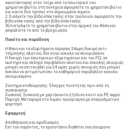
εγκατάστασης στον τοίχο από το εσωτερικό του
χρηματοκιβώτιο, στη συνέχεια αφαιρέστε το χρηματοκιβώτιο
και κάντε δύο τρύπες στο σημειωμένο σημείο.
2. Εισάγετε την βίδα επέκτασης στην τρύπα και αφαιρέστε την
βίδα επέκτασης από την βίδα επέκτασης.
3Επιστρέψτε το χρηματοκιβώτιο στην αρχική του θέση και
ασφαλίστε το από το βρόχο μέσα.
Πακέτο και παράδοση
Η θήκη και τα εξαρτήματα πέρασαν 24ωρη δοκιμή αντι-
τσίμπησης αλατιού, δεν είναι εύκολο να σκουριάσουν.
Η δοκιμή των εσωτερικών εξαρτημάτων και του FCL σε
αυστηρό και σκληρό περιβάλλον αλατιού και εύκολης σκουριάς
μπορεί να επιτευχθεί για 24 ώρες χωρίς σκουριές,που μπορεί
εύκολα να αντιμετωπίσει το καθημερινό περιβάλλον εύκολα
σκουριασμένο.
Σύστημα επιθεώρησης: Έλεγχος ποιότητας πριν από τη
συσκευασία.
Συσκευή: Συσκευή με χαρτόκουτο ή ξύλινο κουτί και PE αφρό.
Παροχή: Μεταφορά στο λιμάνι προορισμού με επαγγελματικό
φορτηγό.
Εφαρμογή
Αποθήκευση και εφοδιασμός.
Επί του παρόντος, το εργοστάσιο διαθέτει ένα σύγχρονο