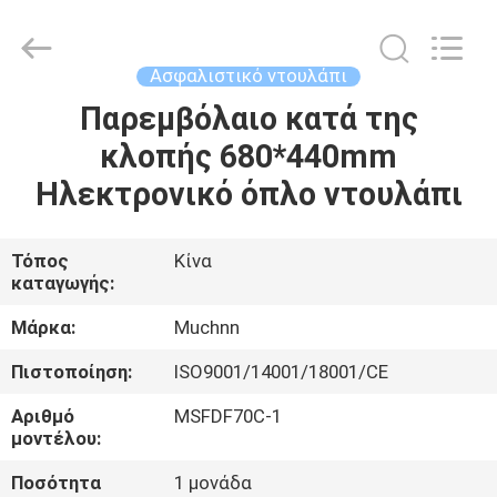
Co.,
Ltd..
All
Rights
Reserved.
Ασφαλιστικό ντουλάπι
Developed
by
ECER
Παρεμβόλαιο κατά της
ΣΠΊΤΙ
κλοπής 680*440mm
ΠΡΟΪΌΝΤΑ
Ηλεκτρονικό όπλο ντουλάπι
ΠΕΡΊΠΟΥ
Τόπος
Κίνα
καταγωγής:
ΕΜΕΊΣ
Μάρκα:
Muchnn
ΓΎΡΟΣ
Πιστοποίηση:
ISO9001/14001/18001/CE
ΕΡΓΟΣΤΑΣΊΩΝ
Αριθμό
MSFDF70C-1
μοντέλου:
ΠΟΙΟΤΙΚΌΣ
Ποσότητα
1 μονάδα