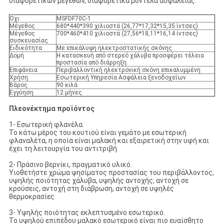
διαφορετικών μεγεθών, διαφορετικά μοντέλα ασφαλείας.
Οχι.
MSFDF70C-1
Μέγεθος
680*440*390 χιλιοστά (26,77*17,32*15,35 ίντσες)
Μέγεθος
700*460*410 χιλιοστά (27,56*18,11*16,14 ίντσες)
συσκευασίας
Ειδικότητα
Με επικάλυψη ηλεκτροστατικής σκόνης
Δομή
Η κατασκευή από στερεό χάλυβα προσφέρει τέλεια
προστασία από διάρρηξη.
Επιφάνεια
Περιβαλλοντική ηλεκτρονική σκόνη επικαλυμμένη
Χρήση
Εσωτερική Υπηρεσία Ασφάλεια ξενοδοχείων
Βάρος
90 κιλά
Εγγύηση
12 μήνες
Πλεονέκτημα προϊόντος
1- Εσωτερική φλανέλα.
Το κάτω μέρος του κουτιού είναι γεμάτο με εσωτερική
φλαναλέτα, η οποία είναι μαλακή και εξαιρετική στην υφή και
έχει τη λειτουργία του αντιτριβή.
2- Πράσινο βερνίκι, πραγματικό υλικό.
Υιοθετήστε χρώμα ψησίματος προστασίας του περιβάλλοντος,
υψηλής ποιότητας χάλυβα, υψηλής αντοχής, αντοχή σε
κρούσεις, αντοχή στη διάβρωση, αντοχή σε υψηλές
θερμοκρασίες.
3- Υψηλής ποιότητας εκλεπτυσμένο εσωτερικό.
Το υψηλού επιπέδου μαλακό εσωτερικό είναι πιο ευαίσθητο