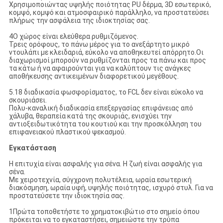
Χρησιμοποιώντας υψηλής ποιότητας PU δέρμα, 3D εσωτερικό,
κομψό, κομψό και ατμοσφαιρικό παράλληλο, να προστατεύσει
πλήρως την ασφάλεια της ιδιοκτησίας σας.
4Ο χώρος είναι ελεύθερα ρυθμιζόμενος.
Τρεις ορόφους, το πάνω μέρος για το ανεξάρτητο μικρό
ντουλάπι με κλειδαριά, εύκολο να αποθηκευτεί απόρρητο.Οι
διαχωρισμοί μπορούν να ρυθμίζονται προς τα πάνω και προς
τα κάτω ή να αφαιρούνται για να καλύπτουν τις ανάγκες
αποθήκευσης αντικειμένων διαφορετικού μεγέθους.
5.18 διαδικασία φωσφορίσματος, το FCL δεν είναι εύκολο να
σκουριάσει.
Πολυ-καναλική διαδικασία επεξεργασίας επιφάνειας από
χάλυβα, θεραπεία κατά της σκουριάς, ενισχύει την
αντιοξειδωτικότητα του κουτιού και την προσκόλληση του
επιφανειακού πλαστικού ψεκασμού.
Εγκατάσταση
Η επιτυχία είναι ασφαλής για σένα. Η ζωή είναι ασφαλής για
σένα.
Με χειροτεχνία, σύγχρονη πολυτέλεια, ωραία εσωτερική
διακόσμηση, ωραία υφή, υψηλής ποιότητας, ισχυρό στυλ. Για να
προστατεύσετε την ιδιοκτησία σας.
1Πρώτα τοποθετήστε το χρηματοκιβώτιο στο σημείο όπου
πρόκειται να το εγκαταστήσει, σημειώστε την τρύπα