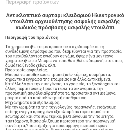
Περιγραφή προϊόντων
Αντικλοπτικό συρτάρι κλειδαριού Ηλεκτρονικό
ντουλάπι αρχειοθέτησης ασφαλής ασφαλής
κωδικός πρόσβασης ασφαλής ντουλάπι
Περιγραφή του προϊόντος
Το χρηματοκιβώτιο με προσεκτικό σχεδιασμό και τη
συνδεδεμένη ατμόσφαιρα που δεσμεύονται για την προστασία
του περιβάλλοντος ενωθούν σε γάμο, έφερε ένα μοντέρνο
χρηματοκιβώτιο.Μπορεί να τοποθετηθεί σε διαμονή στο σπίτι,
δωμάτια ξενοδοχείων, κλπ.
Προστασία ασφαλείας.
Μπορεί να αποθηκεύσει τραπεζικές κάρτες, κοσμήματα,
σημαντικά έγγραφα της εταιρείας και άλλα αντικείμενα.
Κατάλληλο για την οικογένεια, το γραφείο, το ξενοδοχείο και
άλλες περιπτώσεις.Προστατεύει τα οικονομικά, την
προσωπική ασφάλειαΚρατήστε τα προσωπικά αντικείμενα
μακριά από τα παιδιάΚεντρική αποθήκευση.
Μηχανήματα και εξοπλισμός.
Με την ωριμότητα της τεχνολογίας παραγωγής, εισάγουμε
επίσης ενεργά προηγμένο εξοπλισμό αυτοματισμού στο
εσωτερικό και στο εξωτερικό, βελτιώνουμε την ποιότητα
ταυτόχρονα, διασφαλίζουμε περισσότερο την παραγωγική
ικανότητα,Υποστήριξη για προσαρμογή περισσότερων