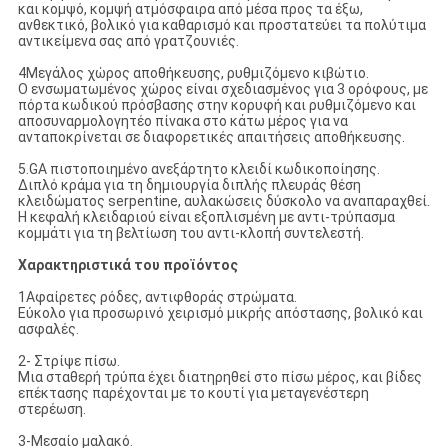
και κομψό, κομψή ατμόσφαιρα από μέσα προς τα έξω,
ανθεκτικό, βολικό για καθαρισμό και προστατεύει τα πολύτιμα
αντικείμενα σας από γρατζουνιές.
4Μεγάλος χώρος αποθήκευσης, ρυθμιζόμενο κιβώτιο.
Ο ενσωματωμένος χώρος είναι σχεδιασμένος για 3 ορόφους, με
πόρτα κωδικού πρόσβασης στην κορυφή και ρυθμιζόμενο και
αποσυναρμολογητέο πίνακα στο κάτω μέρος για να
ανταποκρίνεται σε διαφορετικές απαιτήσεις αποθήκευσης.
5.GA πιστοποιημένο ανεξάρτητο κλειδί κωδικοποίησης.
Διπλό κράμα για τη δημιουργία διπλής πλευράς θέση
κλειδώματος serpentine, αυλακώσεις δύσκολο να αναπαραχθεί.
Η κεφαλή κλειδαριού είναι εξοπλισμένη με αντι-τρύπασμα
κομμάτι για τη βελτίωση του αντι-κλοπή συντελεστή.
Χαρακτηριστικά του προϊόντος
1Αφαίρετες ρόδες, αντιφθοράς στρώματα.
Εύκολο για προσωρινό χειρισμό μικρής απόστασης, βολικό και
ασφαλές.
2- Στρίψε πίσω.
Μια σταθερή τρύπα έχει διατηρηθεί στο πίσω μέρος, και βίδες
επέκτασης παρέχονται με το κουτί για μεταγενέστερη
στερέωση.
3-Μεσαίο μαλακό.