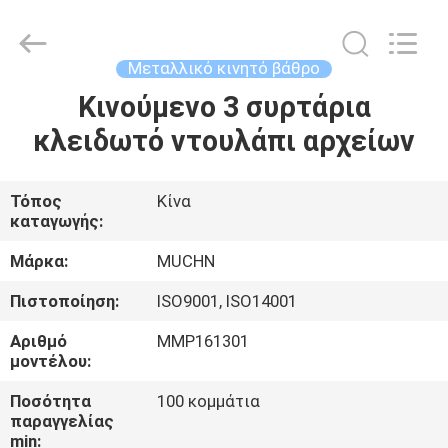
Co.,
Ltd..
All
Rights
Reserved.
Μεταλλικό κινητό βάθρο
Developed
by
ECER
Κινούμενο 3 συρτάρια
ΣΠΊΤΙ
κλειδωτό ντουλάπι αρχείων
ΠΡΟΪΌΝΤΑ
Τόπος
Κίνα
καταγωγής:
ΠΕΡΊΠΟΥ
ΕΜΕΊΣ
Μάρκα:
MUCHN
Πιστοποίηση:
ISO9001, ISO14001
ΓΎΡΟΣ
Αριθμό
MMP161301
ΕΡΓΟΣΤΑΣΊΩΝ
μοντέλου:
Ποσότητα
100 κομμάτια
παραγγελίας
ΠΟΙΟΤΙΚΌΣ
min: