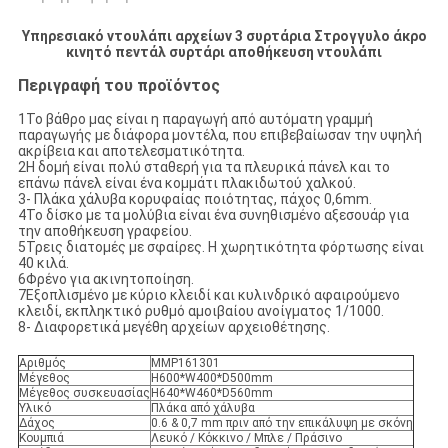
Υπηρεσιακό ντουλάπι αρχείων 3 συρτάρια Στρογγυλο άκρο
κινητό πεντάλ συρτάρι αποθήκευση ντουλάπι
Περιγραφή του προϊόντος
1Το βάθρο μας είναι η παραγωγή από αυτόματη γραμμή
παραγωγής με διάφορα μοντέλα, που επιβεβαίωσαν την υψηλή
ακρίβεια και αποτελεσματικότητα.
2Η δομή είναι πολύ σταθερή για τα πλευρικά πάνελ και το
επάνω πάνελ είναι ένα κομμάτι πλακιδωτού χαλκού.
3- Πλάκα χάλυβα κορυφαίας ποιότητας, πάχος 0,6mm.
4Το δίσκο με τα μολύβια είναι ένα συνηθισμένο αξεσουάρ για
την αποθήκευση γραφείου.
5Τρεις διατομές με σφαίρες. Η χωρητικότητα φόρτωσης είναι
40 κιλά.
6Φρένο για ακινητοποίηση.
7Εξοπλισμένο με κύριο κλειδί και κυλινδρικό αφαιρούμενο
κλειδί, εκπληκτικό ρυθμό αμοιβαίου ανοίγματος 1/1000.
8- Διαφορετικά μεγέθη αρχείων αρχειοθέτησης.
Αριθμός
MMP161301
Μέγεθος
H600*W400*D500mm
Μέγεθος συσκευασίας
H640*W460*D560mm
Υλικό
Πλάκα από χάλυβα
Δάχος
0.6 & 0,7 mm πριν από την επικάλυψη με σκόνη
Κουμπιά
Λευκό / Κόκκινο / Μπλε / Πράσινο