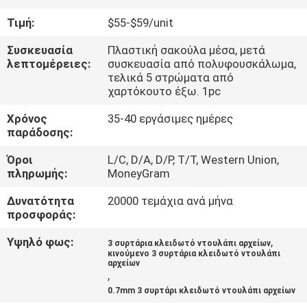
ΈΛΕΓΧΟΣ
Τιμή:
$55-$59/unit
ΜΑΣ
Συσκευασία
Πλαστική σακούλα μέσα, μετά
λεπτομέρειες:
συσκευασία από πολυφουσκάλωμα,
ΕΛΆΤΕ
τελικά 5 στρώματα από
χαρτόκουτο έξω. 1pc
ΣΕ
Χρόνος
35-40 εργάσιμες ημέρες
ΕΠΑΦΉ
παράδοσης:
ΜΕ
Όροι
L/C, D/A, D/P, T/T, Western Union,
πληρωμής:
MoneyGram
ΕΙΔΉΣΕΙΣ
Δυνατότητα
20000 τεμάχια ανά μήνα
προσφοράς:
ΖΗΤΉΣΤΕ
Υψηλό φως:
,
3 συρτάρια κλειδωτό ντουλάπι αρχείων
ΈΝΑ
κινούμενο 3 συρτάρια κλειδωτό ντουλάπι
αρχείων
,
ΑΠΌΣΠΑΣΜΑ
0.7mm 3 συρτάρι κλειδωτό ντουλάπι αρχείων