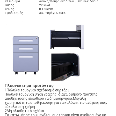
Κλείδωμα.
Λευκή/Μαύρη αναδιπλούμενη κλειδαριά
Βάρος
22 κιλά
Όγκος
0.165cbm
Εφοδιασμός
340 τεμάχια/40HQ
Πλεονέκτημα προϊόντος
1Πολυλειτουργικό σχεδιασμό συρτάρι.
Πολυλειτουργική θήκη γραφής, διαχωρισμένο πρότυπο
αποθήκευσης ελεύθερο να δημιουργήσει.Μεγάλη
χωρητικότητα αποθήκευσης για να καλύψει τις ανάγκες σας,
εύκολο στη χρήση.
2Μη ολισθητικό σχέδιο.
Το κάτω μέρος του μεγάλου συρτάριου είναι σχεδιασμένο με