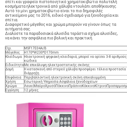
σπίτι και γραφείο πιστοποιητικό χρηματοκιβώτιο πολυτελή
κοσμήματα ηλεκτρονικά από χάλυβα ντουλάπι αποθήκευσης.
Αυτό το μίνι χρηματοκιβώτιο είναι το πιο δημοφιλές
αντικείμενο μας το 2016, ειδικό σχεδιασμό για ξενοδοχεία και
σπίτια.
Διαφορετικό μέγεθος και χρώμα μπορούν να γίνουν όπως τα
αιτήματά σας.
Διαλύστε τα παραδοσιακά αλυσίδα τεράστια σχήμα αλυσίδες,
να κάνει την ασφάλεια πιο βολική και πρακτική.
Οχι.
MSF17E04A/B
Μέγεθος
H170*W230*D170mm
Κλείδωμα.
Ηλεκτρονική ψηφιακή κλειδαριά, μπορεί να ορίσει 3-8 αριθμούς
κώδικα
Ειδικότητα
Με επικάλυψη ηλεκτροστατικής σκόνης
Δομή
Η κατασκευή από στερεό χάλυβα προσφέρει τέλεια προστασία 
διάρρηξη.
Επιφάνεια
Περιβαλλοντική ηλεκτρονική σκόνη επικαλυμμένη
Χρήση
Εσωτερική Υπηρεσία Ασφάλεια ξενοδοχείων
Χρώμα
ΛευκόΜαύροΧρυσόΠόκκινοΠράσινοΚόκκινοΚίτρινοΠροσαρμοσ
Εγγύηση
12 μήνες