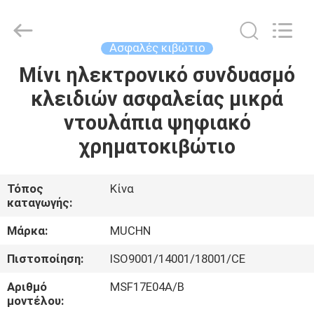
Co.,
Ltd..
All
Rights
Reserved.
Ασφαλές κιβώτιο
Developed
by
Μίνι ηλεκτρονικό συνδυασμό
ΣΠΊΤΙ
ECER
κλειδιών ασφαλείας μικρά
ΠΡΟΪΌΝΤΑ
ντουλάπια ψηφιακό
χρηματοκιβώτιο
ΠΕΡΊΠΟΥ
ΕΜΕΊΣ
Τόπος
Κίνα
καταγωγής:
ΓΎΡΟΣ
Μάρκα:
MUCHN
ΕΡΓΟΣΤΑΣΊΩΝ
Πιστοποίηση:
ISO9001/14001/18001/CE
Αριθμό
MSF17E04A/B
ΠΟΙΟΤΙΚΌΣ
μοντέλου: