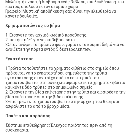
Μελέτη: ή ανάσα, ή διάβασμα ενός βιβλίου, απελευθέρωση του
εαυτού, απολαύστε τον ατομικό χώρο.
Γραφείο: Μυστική αποθήκευση σας δίνει την ελευθερία να
κάνετε δουλειές.
Χρησιμοποιώντας το βήμα
1. Εισάγετε τον αρχικό κωδικό πρόσβασης.
2. πατήστε "E" για να επιβεβαιώσετε.
3Όταν ανάψει το πράσινο φως, γυρίστε το κουμπί δεξιά για να
ανοίξετε την πόρτα εντός 5 δευτερολέπτων.
Εγκατάσταση
1Πρώτα τοποθετήστε το χρηματοκιβώτιο στο σημείο όπου
πρόκειται να το εγκαταστήσει, σημειώστε την τρύπα
εγκατάστασης στον τοίχο από το εσωτερικό του
χρηματοκιβώτιο, στη συνέχεια αφαιρέστε το χρηματοκιβώτιο
και κάντε δύο τρύπες στο σημειωμένο σημείο.
2. Εισάγετε την βίδα επέκτασης στην τρύπα και αφαιρέστε την
βίδα επέκτασης από την βίδα επέκτασης.
3Επιστρέψτε το χρηματοκιβώτιο στην αρχική του θέση και
ασφαλίστε το από το βρόχο μέσα.
Πακέτο και παράδοση
Σύστημα επιθεώρησης: Έλεγχος ποιότητας πριν από τη
συσκευασία.