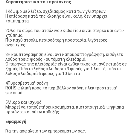
Χαρακτηριστικά του προϊόντος
1Κόψιμο με λέιζερ, σχεδιασμός κατά των γλιστριών.
Η επίδραση κατά της κλοπής είναι καλή, δεν υπάρχει
τσιμπήματα.
2Όλο το σώμα του ατσάλινου κιβωτίου είναι στερεό και αντι-
χτύπημα.
Πιο παχύ ατσάλι, περισσότερη προστασία, λιγότερες
ανησυχίες.
3Η κρυπτογράφηση είναι αντι-αποκρυπτογράφηση, εισάγετε
λάθος τρεις φορές - αυτόματη κλειδαριά.
Ο πυρήνας της κλειδαριάς είναι ανθεκτικός και ανθεκτικός σε
ζημιές.Πιέστε λάθος κλειδαριά 3 φορές για 1 λεπτό, πιέστε
λάθος κλειδαριά 6 φορές για 10 λεπτά.
4Πυροσβεστική σκόνη
ROHS φιλική προς το περιβάλλον σκόνη, ηλεκτροστατική
ψεκασμό.
5Μικρό και ισχυρό.
Μπορεί να τοποθετήσει κοσμήματα, πιστοποιητικά, ψηφιακά
προϊόντα και ούτω καθεξής.
Εφαρμογή
Για την ασφάλεια των εμπορευμάτων σας.