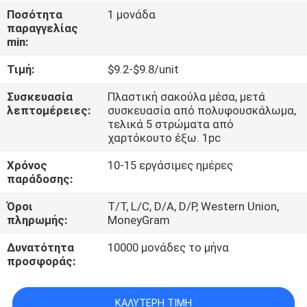
ΈΛΕΓΧΟΣ
Ποσότητα
1 μονάδα
παραγγελίας
min:
ΜΑΣ
Τιμή:
$9.2-$9.8/unit
ΕΛΆΤΕ
ΣΕ
Συσκευασία
Πλαστική σακούλα μέσα, μετά
λεπτομέρειες:
συσκευασία από πολυφουσκάλωμα,
ΕΠΑΦΉ
τελικά 5 στρώματα από
χαρτόκουτο έξω. 1pc
ΜΕ
Χρόνος
10-15 εργάσιμες ημέρες
παράδοσης:
ΕΙΔΉΣΕΙΣ
Όροι
T/T, L/C, D/A, D/P, Western Union,
πληρωμής:
MoneyGram
ΖΗΤΉΣΤΕ
Δυνατότητα
10000 μονάδες το μήνα
ΈΝΑ
προσφοράς:
ΑΠΌΣΠΑΣΜΑ
ΚΑΛΎΤΕΡΗ ΤΙΜΉ