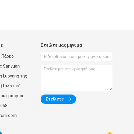
τε
Στείλτε μας μήνυμα
ό Πάρκο
ός Sanyuan
χή Luoyang της
n) Πιλοτική
ρου εμπορίου
Στείλετε
8658
urn.com