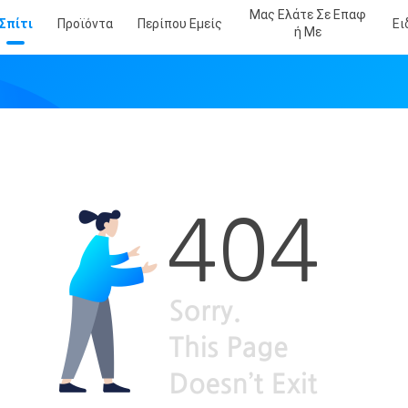
Μας Ελάτε Σε Επαφ
Σπίτι
Προϊόντα
Περίπου Εμείς
Ει
Ή Με