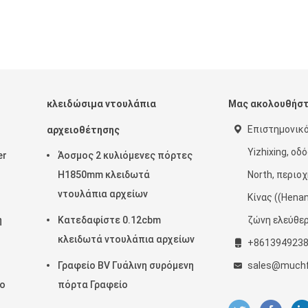
κλειδώσιμα ντουλάπια
Μας ακολουθήσ
Επιστημονικ
αρχειοθέτησης
Yizhixing, οδ
er
Άοσμος 2 κυλιόμενες πόρτες
H1850mm κλειδωτά
North, περιο
ντουλάπια αρχείων
Κίνας ((Hena
η
Κατεδαφίστε 0.12cbm
ζώνη ελεύθε
κλειδωτά ντουλάπια αρχείων
+861394923
Γραφείο BV Γυάλινη συρόμενη
sales@muchf
το
πόρτα Γραφείο