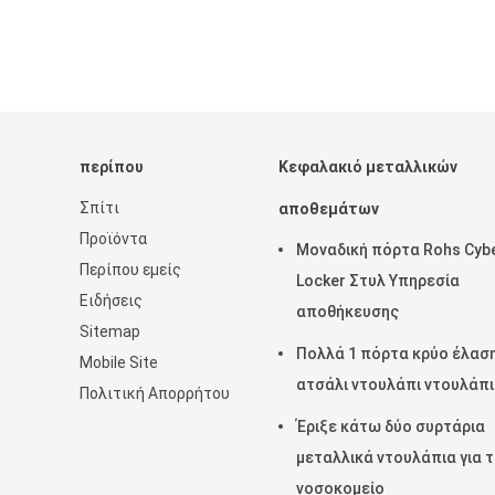
περίπου
Κεφαλακιό μεταλλικών
Σπίτι
αποθεμάτων
Προϊόντα
Μοναδική πόρτα Rohs Cyb
Περίπου εμείς
Locker Στυλ Υπηρεσία
Ειδήσεις
αποθήκευσης
Sitemap
Πολλά 1 πόρτα κρύο έλασ
Mobile Site
ατσάλι ντουλάπι ντουλάπι
Πολιτική Απορρήτου
Έριξε κάτω δύο συρτάρια
μεταλλικά ντουλάπια για 
νοσοκομείο