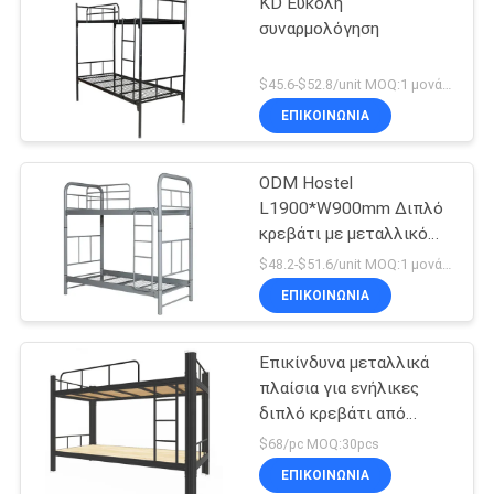
KD Εύκολη
συναρμολόγηση
$45.6-$52.8/unit MOQ:1 μονάδα
ΕΠΙΚΟΙΝΩΝΊΑ
ODM Hostel
L1900*W900mm Διπλό
κρεβάτι με μεταλλικό
πλαίσιο
$48.2-$51.6/unit MOQ:1 μονάδα
ΕΠΙΚΟΙΝΩΝΊΑ
Επικίνδυνα μεταλλικά
πλαίσια για ενήλικες
διπλό κρεβάτι από
χάλυβα
$68/pc MOQ:30pcs
ΕΠΙΚΟΙΝΩΝΊΑ