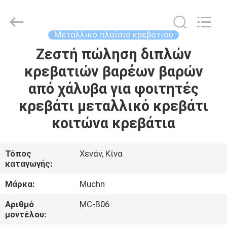
Co.,
Ltd..
All
Rights
Reserved.
Μεταλλικό πλαίσιο κρεβατιού
Developed
by
Ζεστή πώληση διπλών
ΣΠΊΤΙ
ECER
κρεβατιών βαρέων βαρών
ΠΡΟΪΌΝΤΑ
από χάλυβα για φοιτητές
κρεβάτι μεταλλικό κρεβάτι
ΠΕΡΊΠΟΥ
κοιτώνα κρεβάτια
ΕΜΕΊΣ
Τόπος
Χενάν, Κίνα
καταγωγής:
ΓΎΡΟΣ
ΕΡΓΟΣΤΑΣΊΩΝ
Μάρκα:
Muchn
Αριθμό
MC-B06
ΠΟΙΟΤΙΚΌΣ
μοντέλου: