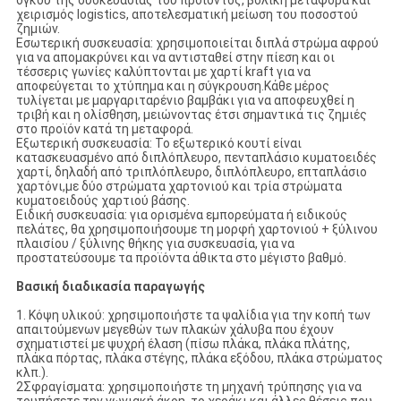
όγκου της συσκευασίας του προϊόντος, βολική μεταφορά και
χειρισμός logistics, αποτελεσματική μείωση του ποσοστού
ζημιών.
Εσωτερική συσκευασία: χρησιμοποιείται διπλά στρώμα αφρού
για να απομακρύνει και να αντισταθεί στην πίεση και οι
τέσσερις γωνίες καλύπτονται με χαρτί kraft για να
αποφεύγεται το χτύπημα και η σύγκρουση.Κάθε μέρος
τυλίγεται με μαργαριταρένιο βαμβάκι για να αποφευχθεί η
τριβή και η ολίσθηση, μειώνοντας έτσι σημαντικά τις ζημιές
στο προϊόν κατά τη μεταφορά.
Εξωτερική συσκευασία: Το εξωτερικό κουτί είναι
κατασκευασμένο από διπλόπλευρο, πενταπλάσιο κυματοειδές
χαρτί, δηλαδή από τριπλόπλευρο, διπλόπλευρο, επταπλάσιο
χαρτόνι,με δύο στρώματα χαρτονιού και τρία στρώματα
κυματοειδούς χαρτιού βάσης.
Ειδική συσκευασία: για ορισμένα εμπορεύματα ή ειδικούς
πελάτες, θα χρησιμοποιήσουμε τη μορφή χαρτονιού + ξύλινου
πλαισίου / ξύλινης θήκης για συσκευασία, για να
προστατεύσουμε τα προϊόντα άθικτα στο μέγιστο βαθμό.
Βασική διαδικασία παραγωγής
1. Κόψη υλικού: χρησιμοποιήστε τα ψαλίδια για την κοπή των
απαιτούμενων μεγεθών των πλακών χάλυβα που έχουν
σχηματιστεί με ψυχρή έλαση (πίσω πλάκα, πλάκα πλάτης,
πλάκα πόρτας, πλάκα στέγης, πλάκα εξόδου, πλάκα στρώματος
κλπ.).
2Σφραγίσματα: χρησιμοποιήστε τη μηχανή τρύπησης για να