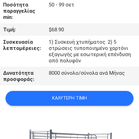
ΈΛΕΓΧΟΣ
Ποσότητα
50 - 99 σετ
παραγγελίας
min:
ΜΑΣ
Τιμή:
$68.90
ΕΛΆΤΕ
Συσκευασία
1) Συσκευή χτυπήματος. 2) 5
ΣΕ
λεπτομέρειες:
στρώσεις τυποποιημένο χαρτόνι
ΕΠΑΦΉ
εξαγωγής με εσωτερική επένδυση
από πολυφόν
ΜΕ
Δυνατότητα
8000 σύνολο/σύνολα ανά Μήνας
προσφοράς:
ΕΙΔΉΣΕΙΣ
ΚΑΛΎΤΕΡΗ ΤΙΜΉ
ΖΗΤΉΣΤΕ
ΈΝΑ
ΑΠΌΣΠΑΣΜΑ