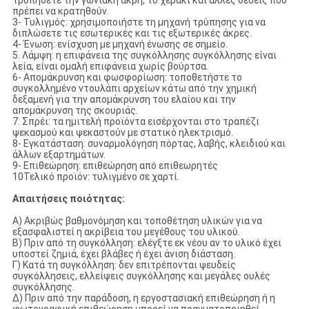
τρυπήσετε την γωνιακή άκρη, το χεράκι και άλλες θέσεις που
πρέπει να κρατηθούν.
3- Τυλιγμός: χρησιμοποιήστε τη μηχανή τρύπησης για να
διπλώσετε τις εσωτερικές και τις εξωτερικές άκρες.
4- Ένωση: ενίσχυση με μηχανή ένωσης σε σημείο.
5. Λάμψη: η επιφάνεια της συγκόλλησης συγκόλλησης είναι
λεία, είναι ομαλή επιφάνεια χωρίς βούρτσα.
6- Απομάκρυνση και φωσφορίωση: τοποθετήστε το
συγκολλημένο ντουλάπι αρχείων κάτω από την χημική
δεξαμενή για την απομάκρυνση του ελαίου και την
απομάκρυνση της σκουριάς.
7. Σπρέι: τα ημιτελή προϊόντα εισέρχονται στο τραπέζι
ψεκασμού και ψεκαστούν με στατικό ηλεκτρισμό.
8- Εγκατάσταση: συναρμολόγηση πόρτας, λαβής, κλειδιού και
άλλων εξαρτημάτων.
9- Επιθεώρηση: επιθεώρηση από επιθεωρητές
10Τελικό προϊόν: τυλιγμένο σε χαρτί.
Απαιτήσεις ποιότητας:
Α) Ακριβώς βαθμονόμηση και τοποθέτηση υλικών για να
εξασφαλιστεί η ακρίβεια του μεγέθους του υλικού.
Β) Πριν από τη συγκόλληση: ελέγξτε εκ νέου αν το υλικό έχει
υποστεί ζημιά, έχει βλάβες ή έχει άνιση διάσταση.
Γ) Κατά τη συγκόλληση: δεν επιτρέπονται ψευδείς
συγκόλλησεις, ελλείψεις συγκόλλησης και μεγάλες ουλές
συγκόλλησης.
Δ) Πριν από την παράδοση, η εργοστασιακή επιθεώρηση ή η