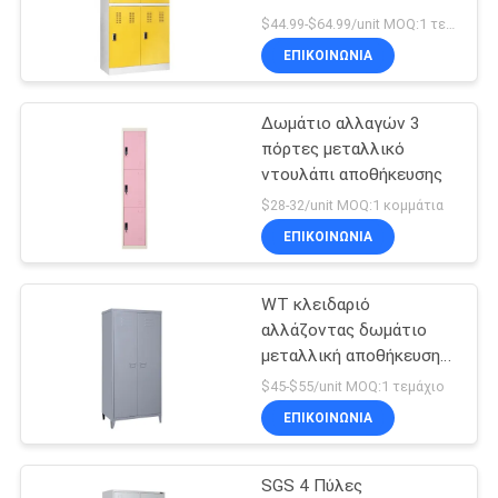
SITEMAP
$44.99-$64.99/unit MOQ:1 τεμάχιο
ΕΠΙΚΟΙΝΩΝΊΑ
28
PRIVACY
Μεταλλικό
Δωμάτιο αλλαγών 3
POLICY
πόρτες μεταλλικό
ντουλάπι συρτάρων
ντουλάπι αποθήκευσης
$28-32/unit MOQ:1 κομμάτια
ΕΠΙΚΟΙΝΩΝΊΑ
WT κλειδαριό
48
αλλάζοντας δωμάτιο
Έξυπνο
μεταλλική αποθήκευση
ντουλάπι ντουλάπι
$45-$55/unit MOQ:1 τεμάχιο
ηλεκτρονικό
ΕΠΙΚΟΙΝΩΝΊΑ
ντουλάπι
SGS 4 Πύλες