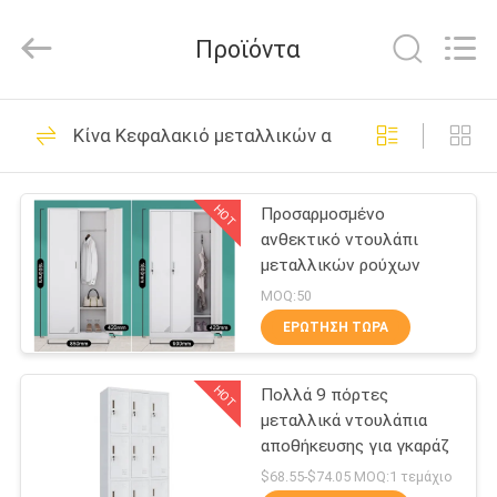
Co.,
Ltd..
All
Προϊόντα
Rights
Reserved.
Developed
by
ΣΠΊΤΙ
ECER
49
Κίνα Κεφαλακιό μεταλλικών αποθεμάτων
Κεφαλακιό
ΠΡΟΪΌΝΤΑ
μεταλλικών
HOT
Προσαρμοσμένο
ανθεκτικό ντουλάπι
αποθεμάτων
ΠΕΡΊΠΟΥ
μεταλλικών ρούχων
ΕΜΕΊΣ
MOQ:50
ΕΡΏΤΗΣΗ ΤΏΡΑ
50
ΓΎΡΟΣ
κλειδώσιμα
HOT
Πολλά 9 πόρτες
ΕΡΓΟΣΤΑΣΊΩΝ
μεταλλικά ντουλάπια
ντουλάπια
αποθήκευσης για γκαράζ
ΠΟΙΟΤΙΚΌΣ
$68.55-$74.05 MOQ:1 τεμάχιο
αρχειοθέτησης