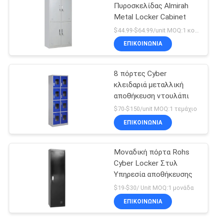
Πυροσκελίδας Almirah
Metal Locker Cabinet
26
$44.99-$64.99/unit MOQ:1 κομμάτια
ΕΠΙΚΟΙΝΩΝΊΑ
Μεταλλικά ράφια
8 πόρτες Cyber
κλειδαριά μεταλλική
αποθήκευση ντουλάπι
$70-$150/unit MOQ:1 τεμάχιο
ΕΠΙΚΟΙΝΩΝΊΑ
31
Μεταλλικό μονό
Μοναδική πόρτα Rohs
Cyber Locker Στυλ
κρεβάτι
Υπηρεσία αποθήκευσης
$19-$30/ Unit MOQ:1 μονάδα
ΕΠΙΚΟΙΝΩΝΊΑ