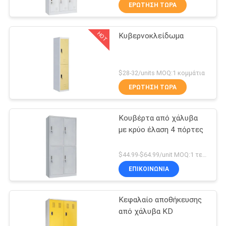
ΈΛΕΓΧΟΣ
ΕΡΏΤΗΣΗ ΤΏΡΑ
HOT
Κυβερνοκλείδωμα
ΜΑΣ
69
ΕΛΆΤΕ
Ασφαλές κιβώτιο
ΣΕ
$28-32/units MOQ:1 κομμάτια
ΕΠΑΦΉ
ΕΡΏΤΗΣΗ ΤΏΡΑ
ΜΕ
Κουβέρτα από χάλυβα
με κρύο έλαση 4 πόρτες
ΕΙΔΉΣΕΙΣ
30
$44.99-$64.99/unit MOQ:1 τεμάχιο
Μεταλλικό κινητό
ΖΗΤΉΣΤΕ
ΕΠΙΚΟΙΝΩΝΊΑ
ΈΝΑ
βάθρο
Κεφαλαίο αποθήκευσης
ΑΠΌΣΠΑΣΜΑ
από χάλυβα KD