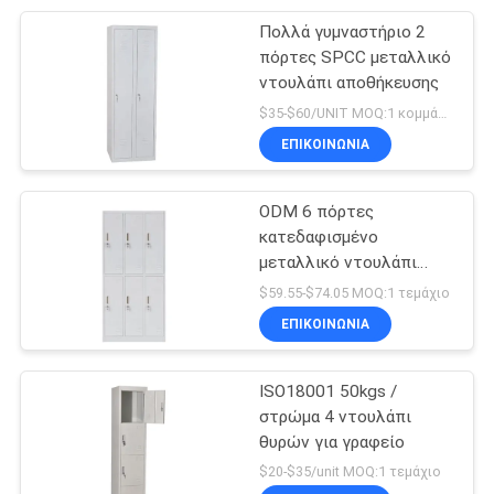
Πολλά γυμναστήριο 2
39
πόρτες SPCC μεταλλικό
Μεταλλικό πλαίσιο
ντουλάπι αποθήκευσης
$35-$60/UNIT MOQ:1 κομμάτια
κρεβατιού
ΕΠΙΚΟΙΝΩΝΊΑ
ODM 6 πόρτες
κατεδαφισμένο
μεταλλικό ντουλάπι
18
αποθήκευσης
$59.55-$74.05 MOQ:1 τεμάχιο
Δικαστικό γραφείο
ΕΠΙΚΟΙΝΩΝΊΑ
με καρέκλα
ISO18001 50kgs /
στρώμα 4 ντουλάπι
θυρών για γραφείο
$20-$35/unit MOQ:1 τεμάχιο