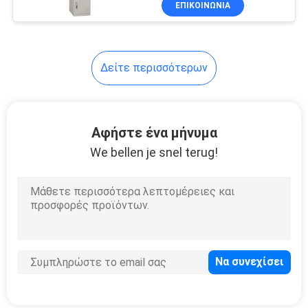
ΕΠΙΚΟΙΝΩΝΊΑ
25
Ασφαλιστικό
ντουλάπι
Δείτε περισσότερων
Αφήστε ένα μήνυμα
We bellen je snel terug!
15
κινητό να
τοποθετήσει σε
ράφι
6