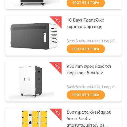
ΈΛΕΓΧΟΣ
ΕΡΏΤΗΣΗ ΤΏΡΑ
HOT
18 Bays Τραπεζικό
ΜΑΣ
69
καμπίνα φόρτισης
ΕΛΆΤΕ
Ασφαλές κιβώτιο
ΣΕ
$295-$359/unit MOQ:1 κομμάτι
ΕΠΑΦΉ
ΕΡΏΤΗΣΗ ΤΏΡΑ
ΜΕ
HOT
950 mm ύψος καρότσι
φόρτισης δισκίων
ΕΙΔΉΣΕΙΣ
30
$495-$569/unit MOQ:1 κομμάτι
Μεταλλικό κινητό
ΖΗΤΉΣΤΕ
ΕΡΏΤΗΣΗ ΤΏΡΑ
ΈΝΑ
βάθρο
HOT
Συστήματα κλειδαριού
ΑΠΌΣΠΑΣΜΑ
δακτυλικών
αποτυπωμάτων σε