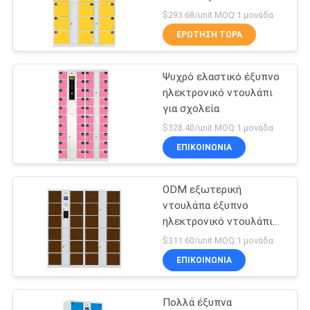
σούπερ μάρκετ
SITEMAP
$293.68/unit MOQ:1 μονάδα
ΕΡΏΤΗΣΗ ΤΏΡΑ
28
PRIVACY
Μεταλλικό
Ψυχρό ελαστικό έξυπνο
POLICY
ηλεκτρονικό ντουλάπι
ντουλάπι συρτάρων
για σχολεία
$328.40/unit MOQ:1 μονάδα
ΕΠΙΚΟΙΝΩΝΊΑ
ODM εξωτερική
48
ντουλάπα έξυπνο
Έξυπνο
ηλεκτρονικό ντουλάπι
για δέμα
$311.60/unit MOQ:1 μονάδα
ηλεκτρονικό
ΕΠΙΚΟΙΝΩΝΊΑ
ντουλάπι
Πολλά έξυπνα