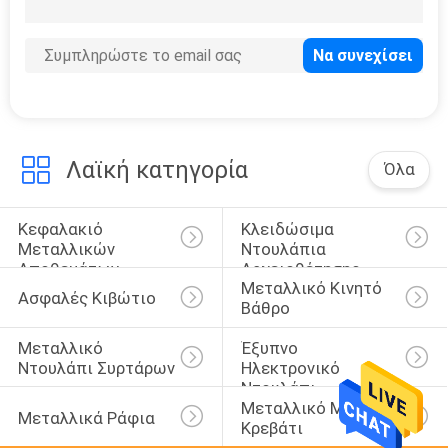
25
Ασφαλιστικό
ντουλάπι
Λαϊκή κατηγορία
Όλα
Κεφαλακιό 
Κλειδώσιμα 
15
Μεταλλικών 
Ντουλάπια 
κινητό να
Αποθεμάτων
Αρχειοθέτησης
Μεταλλικό Κινητό 
Ασφαλές Κιβώτιο
τοποθετήσει σε
Βάθρο
ράφι
Μεταλλικό 
Έξυπνο 
Ντουλάπι Συρτάρων
Ηλεκτρονικό 
Ντουλάπι
Μεταλλικό Μονό 
Μεταλλικά Ράφια
Κρεβάτι
6