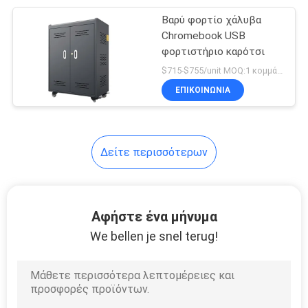
Βαρύ φορτίο χάλυβα
39
Chromebook USB
Μεταλλικό πλαίσιο
φορτιστήριο καρότσι
$715-$755/unit MOQ:1 κομμάτι
κρεβατιού
ΕΠΙΚΟΙΝΩΝΊΑ
Δείτε περισσότερων
18
Δικαστικό γραφείο
Αφήστε ένα μήνυμα
με καρέκλα
We bellen je snel terug!