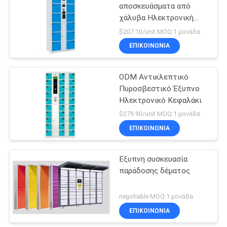
αποσκευάσματα από
χάλυβα Ηλεκτρονική
26
θυρίδα ασφαλείας
$207.10/unit MOQ:1 μονάδα
ΕΠΙΚΟΙΝΩΝΊΑ
Μεταλλικά ράφια
ODM Αντικλεπτικό
Πυροσβεστικό Έξυπνο
Ηλεκτρονικό Κεφαλάκι
$279.90/unit MOQ:1 μονάδα
ΕΠΙΚΟΙΝΩΝΊΑ
31
Μεταλλικό μονό
Έξυπνη συσκευασία
παράδοσης δέματος
κρεβάτι
negotiable MOQ:1 μονάδα
ΕΠΙΚΟΙΝΩΝΊΑ