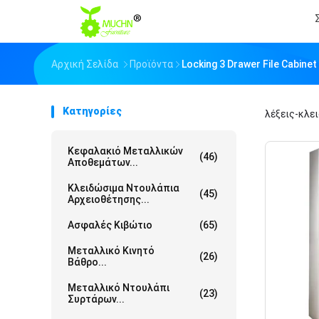
Αρχική Σελίδα
Προϊόντα
Locking 3 Drawer File Cabin
Κατηγορίες
λέξεις-κλε
Κεφαλακιό Μεταλλικών
(46)
Αποθεμάτων...
Κλειδώσιμα Ντουλάπια
(45)
Αρχειοθέτησης...
Ασφαλές Κιβώτιο
(65)
Μεταλλικό Κινητό
(26)
Βάθρο...
Μεταλλικό Ντουλάπι
(23)
Συρτάρων...