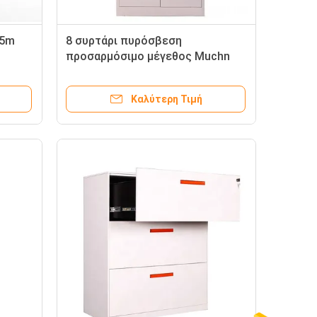
85m
8 συρτάρι πυρόσβεση
προσαρμόσιμο μέγεθος Muchn
ραφείο
Υπηρεσιακό ντουλάπι αρχείων με
κλειδαριά
Καλύτερη Τιμή