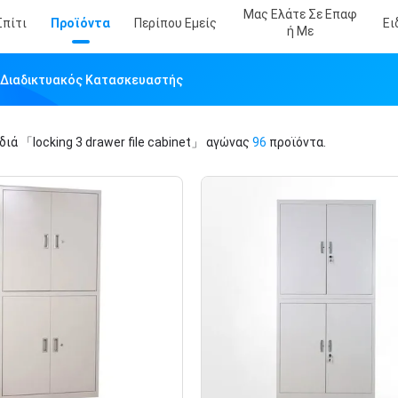
Μας Ελάτε Σε Επαφ
Σπίτι
Προϊόντα
Περίπου Εμείς
Ει
Ή Με
et Διαδικτυακός Κατασκευαστής
ιδιά
「locking 3 drawer file cabinet」
αγώνας
96
προϊόντα.