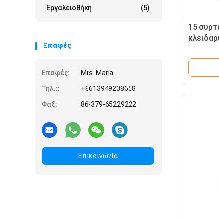
Εργαλειοθήκη
(5)
15 συρτ
κλειδαρ
Επαφές
αρχείων
σπίτι
Επαφές:
Mrs. Maria
Τηλ.::
+8613949238658
Φαξ:
86-379-65229222
Επικοινωνία