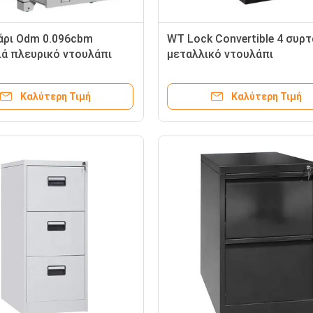
άρι Odm 0.096cbm
WT Lock Convertible 4 συρτ
ιά πλευρικό ντουλάπι
μεταλλικό ντουλάπι
 για το γραφείο σχολείο
Καλύτερη Τιμή
Καλύτερη Τιμή