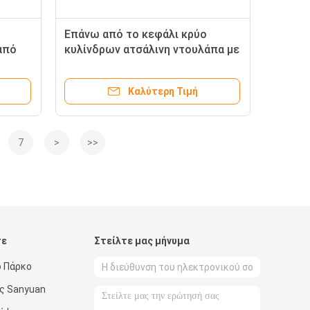
Επάνω από το κεφάλι κρύο
από
κυλίνδρων ατσάλινη ντουλάπα με
κλειδαριά
Καλύτερη Τιμή
7
>
>>
τε
Στείλτε μας μήνυμα
ό Πάρκο
ός Sanyuan