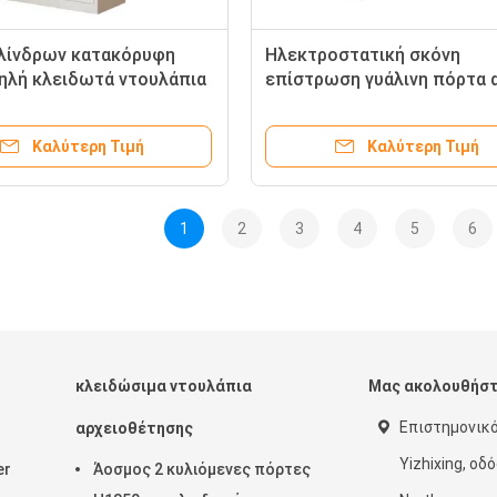
λίνδρων κατακόρυφη
Ηλεκτροστατική σκόνη
ηλή κλειδωτά ντουλάπια
επίστρωση γυάλινη πόρτα 
υ
χάλυβα ντουλάπι αρχείων
Καλύτερη Τιμή
Καλύτερη Τιμή
1
2
3
4
5
6
κλειδώσιμα ντουλάπια
Μας ακολουθήσ
Επιστημονικ
αρχειοθέτησης
Yizhixing, οδ
er
Άοσμος 2 κυλιόμενες πόρτες