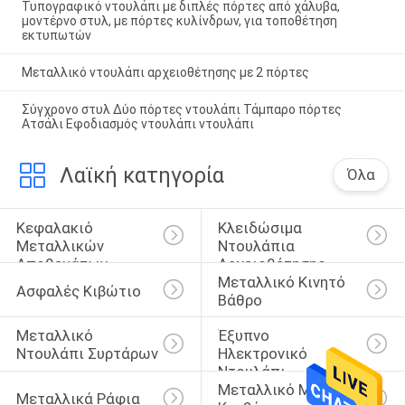
Τυπογραφικό ντουλάπι με διπλές πόρτες από χάλυβα,
μοντέρνο στυλ, με πόρτες κυλίνδρων, για τοποθέτηση
εκτυπωτών
Μεταλλικό ντουλάπι αρχειοθέτησης με 2 πόρτες
Σύγχρονο στυλ Δύο πόρτες ντουλάπι Τάμπαρο πόρτες
Ατσάλι Εφοδιασμός ντουλάπι ντουλάπι
Λαϊκή κατηγορία
Όλα
Κεφαλακιό 
Κλειδώσιμα 
Μεταλλικών 
Ντουλάπια 
Αποθεμάτων
Αρχειοθέτησης
Μεταλλικό Κινητό 
Ασφαλές Κιβώτιο
Βάθρο
Μεταλλικό 
Έξυπνο 
Ντουλάπι Συρτάρων
Ηλεκτρονικό 
Ντουλάπι
Μεταλλικό Μονό 
Μεταλλικά Ράφια