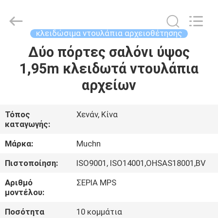
Co.,
Ltd..
All
Rights
Reserved.
κλειδώσιμα ντουλάπια αρχειοθέτησης
Developed
by
Δύο πόρτες σαλόνι ύψος
ΣΠΊΤΙ
ECER
1,95m κλειδωτά ντουλάπια
ΠΡΟΪΌΝΤΑ
αρχείων
ΠΕΡΊΠΟΥ
Τόπος
Χενάν, Κίνα
καταγωγής:
ΕΜΕΊΣ
Μάρκα:
Muchn
ΓΎΡΟΣ
Πιστοποίηση:
ISO9001, ISO14001,OHSAS18001,BV
ΕΡΓΟΣΤΑΣΊΩΝ
Αριθμό
ΣΕΡΙΑ MPS
μοντέλου:
ΠΟΙΟΤΙΚΌΣ
Ποσότητα
10 κομμάτια