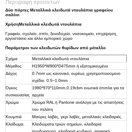
Περιγραφή προϊόντων
Δύο πόρτες Μεταλλικά κλειδωτά ντουλάπια γραφείου
σαλόνι
Χρήση
Μεταλλικά κλειδωτά ντουλάπια
Γραφείο, σχολείο, σπίτι, ξενοδοχείο, νοσοκομείο, επιχείρηση,
εργοστάσιο και άλλο εμπορικό χώρο
Παράμετροι των κλειδωτών θυρίδων από μέταλλο
Σχήμα
Μεταλλικά κλειδωτά ντουλάπια
Μέγεθος
H1950*W900*D475mm ή εξατομικευμένο
Δάχος
0.7mm ως κανονικό, ευρέως χρησιμοποιούμενο
σχέδιο. 0.5~1.0mm
Όγκος
1980*970*110mm,0.19cbm ενωτικά έπιπλα για τα
συσκευασίας
αρχεία
Χρώμα
Χρώμα RAL ή Pantone·ανάλογα με τις απαιτήσεις
του πελάτη
Κουμπιά
Μαύρες λαβές, γκρι λαβές, μεταλλικές κλειδαριές.
Κλείδωμα.
Κλειδώματα τριών σημείων, κλειδαριά
συνδυασμού, κλειδαριά κωδικού, ψηφιακή