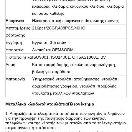
κλειδαριά, κλειδαριά κανονικού κλειδιού, κλειδαριά
και ούτω καθεξής
Επιφάνεια
Ηλεκτροστατική επιφάνεια επίστρωσης σκόνης
Λεπτομέρειες
216pcs/20GP,488PCS/40HQ
φόρτωσης
Εγγύηση
Εγγύηση 3-5 ετών
Υπηρεσία
Δικαιούται OEM&ODM
Πιστοποιητικά
ISO9001, ISO14001, OHSAS18001, BV
Δομή
Καταστροφή δομής, εύκολη συναρμολόγηση,
βολική για παράδοση
Λειτουργία
Υπηρεσιακό ντουλάπι αποθήκευσης, ντουλάπι
αρχειοθέτησης γραφείου, ντουλάπι προβολής,
ντουλάπι μεταλλικών ντουλαπιών
Μεταλλικά κλειδωτά ντουλάπια
Πλεονέκτημα
1. Ασφαλίζει αποτελεσματικά τα σήματα των κινητών τηλεφώνων
για την πρόληψη της παθητικής διαρροής των κινητών
τηλεφώνων και της κλοπής των μυστικών από το τηλεχειριστήριο
σε μια άγνωστη κατάσταση.