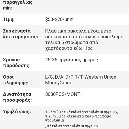
παραγγελίας
ΈΛΕΓΧΟΣ
min:
Τιμή:
$50-$70/unit
ΜΑΣ
ΕΛΆΤΕ
Συσκευασία
Πλαστική σακούλα μέσα, μετά
λεπτομέρειες:
συσκευασία από πολυφουσκάλωμα,
ΣΕ
τελικά 5 στρώματα από
χαρτόκουτο έξω. 1pc
ΕΠΑΦΉ
Χρόνος
25-35 εργάσιμες ημέρες
ΜΕ
παράδοσης:
Όροι
L/C, D/A, D/P, T/T, Western Union,
ΕΙΔΉΣΕΙΣ
πληρωμής:
MoneyGram
Δυνατότητα
8000PCS/MONTH
ΖΗΤΉΣΤΕ
προσφοράς:
ΈΝΑ
Υψηλό φως:
,
1.95m ύψος κλειδωτά ντουλάπια αρχείων
ΑΠΌΣΠΑΣΜΑ
1.95m ύψος κλειδωτά πολυ-τραπέζια
ντουλάπια
,
Κλειδωτά ντουλάπια αρχείων