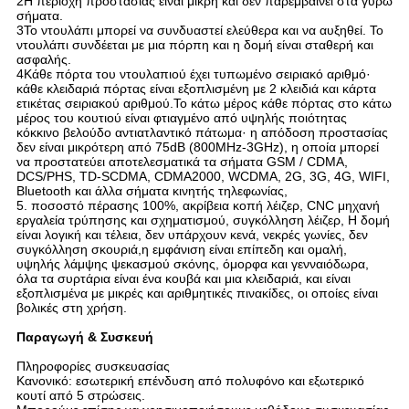
2Η περιοχή προστασίας είναι μικρή και δεν παρεμβαίνει στα γύρω
σήματα.
3Το ντουλάπι μπορεί να συνδυαστεί ελεύθερα και να αυξηθεί. Το
ντουλάπι συνδέεται με μια πόρπη και η δομή είναι σταθερή και
ασφαλής.
4Κάθε πόρτα του ντουλαπιού έχει τυπωμένο σειριακό αριθμό·
κάθε κλειδαριά πόρτας είναι εξοπλισμένη με 2 κλειδιά και κάρτα
ετικέτας σειριακού αριθμού.Το κάτω μέρος κάθε πόρτας στο κάτω
μέρος του κουτιού είναι φτιαγμένο από υψηλής ποιότητας
κόκκινο βελούδο αντιατλαντικό πάτωμα· η απόδοση προστασίας
δεν είναι μικρότερη από 75dB (800MHz-3GHz), η οποία μπορεί
να προστατεύει αποτελεσματικά τα σήματα GSM / CDMA,
DCS/PHS, TD-SCDMA, CDMA2000, WCDMA, 2G, 3G, 4G, WIFI,
Bluetooth και άλλα σήματα κινητής τηλεφωνίας,
5. ποσοστό πέρασης 100%, ακρίβεια κοπή λέιζερ, CNC μηχανή
εργαλεία τρύπησης και σχηματισμού, συγκόλληση λέιζερ, Η δομή
είναι λογική και τέλεια, δεν υπάρχουν κενά, νεκρές γωνίες, δεν
συγκόλληση σκουριά,η εμφάνιση είναι επίπεδη και ομαλή,
υψηλής λάμψης ψεκασμού σκόνης, όμορφα και γενναιόδωρα,
όλα τα συρτάρια είναι ένα κουβά και μια κλειδαριά, και είναι
εξοπλισμένα με μικρές και αριθμητικές πινακίδες, οι οποίες είναι
βολικές στη χρήση.
Παραγωγή & Συσκευή
Πληροφορίες συσκευασίας
Κανονικό: εσωτερική επένδυση από πολυφόνο και εξωτερικό
κουτί από 5 στρώσεις.