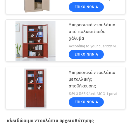
ΕΠΙΚΟΙΝΩΝΊΑ
Υπηρεσιακά ντουλάπια
από πολυεπίπεδο
χάλυβα
According to your quantity MOQ:1 μονάδα
ΕΠΙΚΟΙΝΩΝΊΑ
Υπηρεσιακά ντουλάπια
μεταλλικής
αποθήκευσης
$59.3-$65.9/unit MOQ:1 μονάδα
ΕΠΙΚΟΙΝΩΝΊΑ
κλειδώσιμα ντουλάπια αρχειοθέτησης