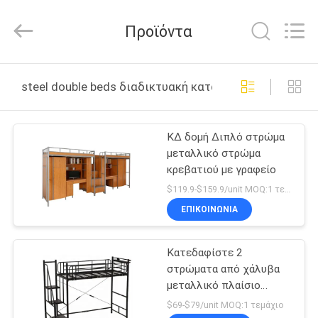
Co.,
Ltd..
All
Προϊόντα
Rights
Reserved.
Developed
by
ΣΠΊΤΙ
ECER
steel double beds διαδικτυακή κατασκευή
ΠΡΟΪΌΝΤΑ
ΚΔ δομή Διπλό στρώμα
μεταλλικό στρώμα
ΠΕΡΊΠΟΥ
κρεβατιού με γραφείο
ΕΜΕΊΣ
$119.9-$159.9/unit MOQ:1 τεμάχιο
ΕΠΙΚΟΙΝΩΝΊΑ
ΓΎΡΟΣ
Κατεδαφίστε 2
ΕΡΓΟΣΤΑΣΊΩΝ
στρώματα από χάλυβα
μεταλλικό πλαίσιο
ΠΟΙΟΤΙΚΌΣ
κρεβατιού
$69-$79/unit MOQ:1 τεμάχιο