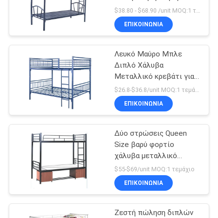
SITEMAP
$38.80 - $68.90 /unit MOQ:1 τεμάχιο
ΕΠΙΚΟΙΝΩΝΊΑ
PRIVACY
Λευκό Μαύρο Μπλε
POLICY
Διπλό Χάλυβα
Μεταλλικό κρεβάτι για
σχολεία Νοσοκομείο
$26.8-$36.8/unit MOQ:1 τεμάχιο
ΕΠΙΚΟΙΝΩΝΊΑ
Δύο στρώσεις Queen
Size βαρύ φορτίο
χάλυβα μεταλλικό
κρεβάτι
$55-$69/unit MOQ:1 τεμάχιο
ΕΠΙΚΟΙΝΩΝΊΑ
Ζεστή πώληση διπλών