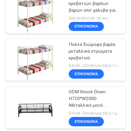
κρεβατιών βαρέων
βαρών από χάλυβα για
φοιτητές κρεβάτι
$68.90 MOQ:50 - 99 σετ
μεταλλικό κρεβάτι
ΕΠΙΚΟΙΝΩΝΊΑ
κοιτώνα κρεβάτια
Πολλά διώροφα βαρέα
μεταλλικά στρώματα
κρεβατιού
$45.80 - $52.80/unit MOQ:1 τεμάχιο
ΕΠΙΚΟΙΝΩΝΊΑ
ODM Knock Down
H720*W2000
Μεταλλικό μονό
κρεβάτι
$19.80 - $38.80/unit MOQ:1 μονάδα
ΕΠΙΚΟΙΝΩΝΊΑ