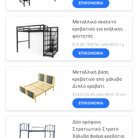
ΈΛΕΓΧΟΣ
ΕΠΙΚΟΙΝΩΝΊΑ
Μεταλλικό σκελετό
ΜΑΣ
κρεβατιού για ενήλικες
ΕΛΆΤΕ
φοιτητές
ΣΕ
$19.80 - $38.90 /unit MOQ:1 μονάδα
ΕΠΑΦΉ
ΕΠΙΚΟΙΝΩΝΊΑ
ΜΕ
Μεταλλική βάση
κρεβατιού από χάλυβα
ΕΙΔΉΣΕΙΣ
Διπλό κρεβάτι
Βασίλισσα Μέγεθος
$34.03-52.86 /unit MOQ:10 σετ
Βασιλιά Μέγεθος
ΖΗΤΉΣΤΕ
ΕΠΙΚΟΙΝΩΝΊΑ
Σύγχρονο σχεδιασμό
ΈΝΑ
Φθηνή τιμή
Δύο ορόφους
ΑΠΌΣΠΑΣΜΑ
Στρατιωτικό Στρατό
Χάλυβα Φρέμα κρεβάτια