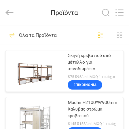
Co.,
Ltd..
All
Προϊόντα
Rights
Reserved.
Developed
by
ΣΠΊΤΙ
ECER
49
Όλα τα Προϊόντα
Κεφαλακιό
ΠΡΟΪΌΝΤΑ
μεταλλικών
Σκηνή κρεβατιού από
μέταλλο για
αποθεμάτων
ΠΕΡΊΠΟΥ
υπνοδωμάτιο
ΕΜΕΊΣ
$75-$95/unit MOQ:1 τεμάχιο
ΕΠΙΚΟΙΝΩΝΊΑ
50
ΓΎΡΟΣ
κλειδώσιμα
Muchn H2100*W900mm
ΕΡΓΟΣΤΑΣΊΩΝ
Χάλυβας στρώμα
ντουλάπια
κρεβατιού
ΠΟΙΟΤΙΚΌΣ
$145-$155/unit MOQ:1 τεμάχιο
αρχειοθέτησης