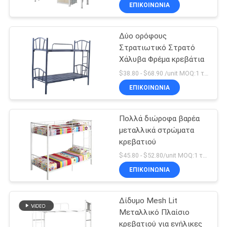
ΈΛΕΓΧΟΣ
ΕΠΙΚΟΙΝΩΝΊΑ
Δύο ορόφους
ΜΑΣ
69
Στρατιωτικό Στρατό
ΕΛΆΤΕ
Χάλυβα Φρέμα κρεβάτια
Ασφαλές κιβώτιο
ΣΕ
$38.80 - $68.90 /unit MOQ:1 τεμάχιο
ΕΠΑΦΉ
ΕΠΙΚΟΙΝΩΝΊΑ
ΜΕ
Πολλά διώροφα βαρέα
μεταλλικά στρώματα
ΕΙΔΉΣΕΙΣ
κρεβατιού
30
$45.80 - $52.80/unit MOQ:1 τεμάχιο
Μεταλλικό κινητό
ΖΗΤΉΣΤΕ
ΕΠΙΚΟΙΝΩΝΊΑ
ΈΝΑ
βάθρο
Δίδυμο Mesh Lit
ΑΠΌΣΠΑΣΜΑ
Μεταλλικό Πλαίσιο
κρεβατιού για ενήλικες