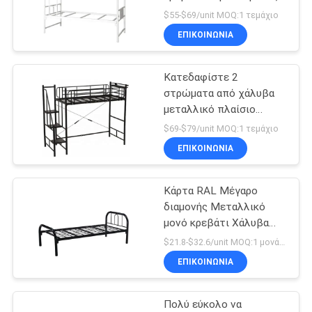
SITEMAP
$55-$69/unit MOQ:1 τεμάχιο
ΕΠΙΚΟΙΝΩΝΊΑ
28
PRIVACY
Μεταλλικό
Κατεδαφίστε 2
POLICY
στρώματα από χάλυβα
ντουλάπι συρτάρων
μεταλλικό πλαίσιο
κρεβατιού
$69-$79/unit MOQ:1 τεμάχιο
ΕΠΙΚΟΙΝΩΝΊΑ
Κάρτα RAL Μέγαρο
48
διαμονής Μεταλλικό
Έξυπνο
μονό κρεβάτι Χάλυβα
πλαίσιο
$21.8-$32.6/unit MOQ:1 μονάδα
ηλεκτρονικό
ΕΠΙΚΟΙΝΩΝΊΑ
ντουλάπι
Πολύ εύκολο να