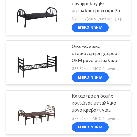
συναρμολογηθεί
μεταλλικό μονό κρεβάτι
26
για ενήλικες
$20.00 - $38.90/unit MOQ:1 μονάδα
ΕΠΙΚΟΙΝΩΝΊΑ
Μεταλλικά ράφια
Οικογενειακό
εξοικονόμηση χώρου
OEM μονό μεταλλικό
πλαίσιο κρεβατιού
$38.80/unit MOQ:1 μονάδα
ΕΠΙΚΟΙΝΩΝΊΑ
31
Μεταλλικό μονό
Καταστροφή δομής
κοιτώνας μεταλλικό
κρεβάτι
μονό κρεβάτι για
ενήλικες
$38.90/unit MOQ:1 μονάδα
ΕΠΙΚΟΙΝΩΝΊΑ