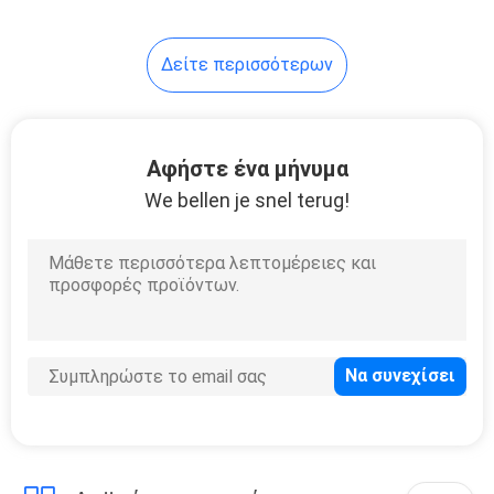
39
Δείτε περισσότερων
Μεταλλικό πλαίσιο
κρεβατιού
Αφήστε ένα μήνυμα
We bellen je snel terug!
18
Δικαστικό γραφείο
με καρέκλα