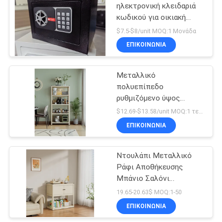
ηλεκτρονική κλειδαριά
κωδικού για οικιακή
26
χρήση, με κρυφή
$7.5-$8/unit MOQ:1 Μονάδα
κλειδαρότρυπα στο
ΕΠΙΚΟΙΝΩΝΊΑ
Μεταλλικά ράφια
πάνελ
Μεταλλικό
πολυεπίπεδο
ρυθμιζόμενο ύψος
ντουλάπι αποθήκευσης
$12.69-$13.58/unit MOQ:1 τεμάχια
σχεδιασμένο για χρήση
ΕΠΙΚΟΙΝΩΝΊΑ
31
χώρου με ισχυρό
πλαίσιο
Μεταλλικό μονό
Ντουλάπι Μεταλλικό
Ράφι Αποθήκευσης
κρεβάτι
Μπάνιο Σαλόνι
Τραπεζαρία Έπιπλα
19.65-20.63$ MOQ:1-50
Νιπτήρας Έπιπλα
ΕΠΙΚΟΙΝΩΝΊΑ
Ιδανικό για Διαχείριση