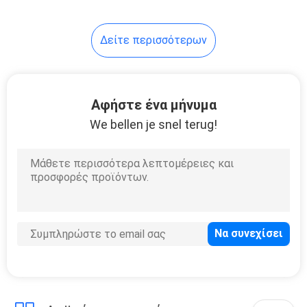
Χώρου
39
Δείτε περισσότερων
Μεταλλικό πλαίσιο
κρεβατιού
Αφήστε ένα μήνυμα
We bellen je snel terug!
18
Δικαστικό γραφείο
με καρέκλα