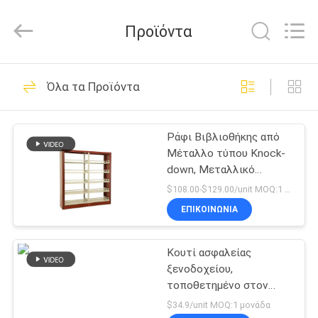
Co.,
Ltd..
All
Προϊόντα
Rights
Reserved.
Developed
by
ECER
ΣΠΊΤΙ
49
Όλα τα Προϊόντα
Κεφαλακιό
ΠΡΟΪΌΝΤΑ
μεταλλικών
Ράφι Βιβλιοθήκης από
Μέταλλο τύπου Knock-
αποθεμάτων
ΠΕΡΊΠΟΥ
down, Μεταλλικό
ΕΜΕΊΣ
Ντουλάπι για
$108.00-$129.00/unit MOQ:1 τεμάχια
Βιβλιοθήκη, Σιδερένιο
ΕΠΙΚΟΙΝΩΝΊΑ
Ράφι, Βιβλιοθήκη από
50
ΓΎΡΟΣ
Ατσάλι με Λευκή
κλειδώσιμα
Ηλεκτροστατική Βαφή,
Κουτί ασφαλείας
ΕΡΓΟΣΤΑΣΊΩΝ
Ατσάλινη Βιβλιοθήκη για
ξενοδοχείου,
ντουλάπια
Παιδιά
τοποθετημένο στον
ΠΟΙΟΤΙΚΌΣ
τοίχο, ψηφιακό φορητό
$34.9/unit MOQ:1 μονάδα
αρχειοθέτησης