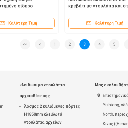
τημένο σίδηρο
κρεβάτι με ντουλάπα και 
κά κρεβάτια μαθητής
φθηνή τιμή καλή ποιότητα
ς κατάστρωμα πλαίσιο
Καλύτερη Τιμή
Καλύτερη Τιμή
<<
<
1
2
3
4
5
κλειδώσιμα ντουλάπια
Μας ακολουθήσ
Επιστημονικ
αρχειοθέτησης
Yizhixing, οδ
er
Άοσμος 2 κυλιόμενες πόρτες
H1850mm κλειδωτά
North, περιο
ντουλάπια αρχείων
Κίνας ((Hena