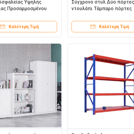
Ασφαλείας Υψηλής
Σύγχρονο στυλ Δύο πόρτε
ιας Προσαρμοσμένου
ντουλάπι Τάμπαρο πόρτες
ς για το Σπίτι και το
Ατσάλι Εφοδιασμός ντουλά
, Πιστοποιητικό,
ντουλάπι
Καλύτερη Τιμή
Καλύτερη Τιμή
ή Κοσμήματα,
νικά, Ντουλάπι
υσης από Ατσάλι