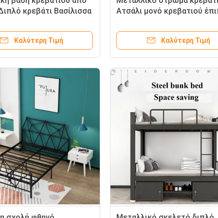
κή βάση κρεβατιού από
Μεταλλικό στρώμα κρεβατ
Διπλό κρεβάτι Βασίλισσα
Ατσάλι μονό κρεβατιού έπ
 Βασιλιά Μέγεθος
κρεβατιού χονδρική τιμή
ο σχεδιασμό Φθηνή τιμή
εργοστασίου
Καλύτερη Τιμή
Καλύτερη Τιμή
η σχολή φθηνό
Μεταλλικό σκελετό διπλό