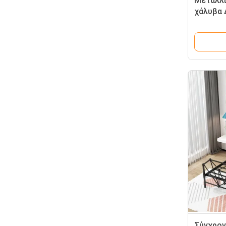
Μεταλλι
χάλυβα 
Μέγεθος
Σύγχρον
Σύγχρον