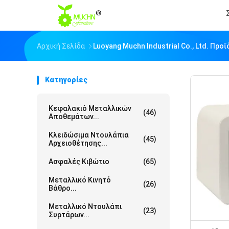
Αρχική Σελίδα
Luoyang Muchn Industrial Co., Ltd. Προ
Κατηγορίες
Κεφαλακιό Μεταλλικών
(46)
Αποθεμάτων...
Κλειδώσιμα Ντουλάπια
(45)
Αρχειοθέτησης...
Ασφαλές Κιβώτιο
(65)
Μεταλλικό Κινητό
(26)
Βάθρο...
Μεταλλικό Ντουλάπι
(23)
Συρτάρων...