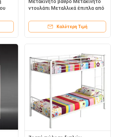
ή
Μετακίνητο βάθρο Μετακίνητο
ου
ντουλάπι Μεταλλικά έπιπλα από
τητα
χάλυβα για οικιακή χρήση
τητα
Καλύτερη Τιμή