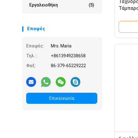
Ταχυδρο
Εργαλειοθήκη
(5)
Τάμπαρο
κυλιόμε
χάλυβα 
Επαφές
Επαφές:
Mrs. Maria
Τηλ.::
+8613949238658
Φαξ:
86-379-65229222
Επικοινωνία