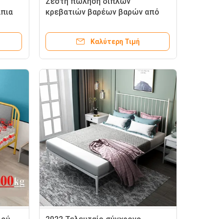
Ζεστή πώληση διπλών
άπια
κρεβατιών βαρέων βαρών από
χάλυβα για φοιτητές κρεβάτι
μεταλλικό κρεβάτι κοιτώνα
Καλύτερη Τιμή
κρεβάτια
ι