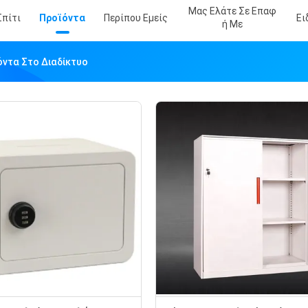
Μας Ελάτε Σε Επαφ
Σπίτι
Προϊόντα
Περίπου Εμείς
Ει
Ή Με
ϊόντα Στο Διαδίκτυο