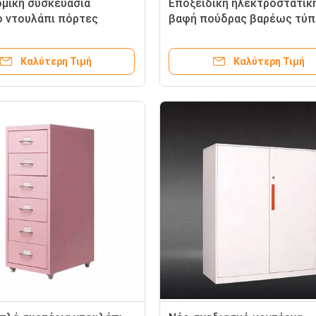
μική συσκευασία
Εποξειδική ηλεκτροστατικ
 ντουλάπι πόρτες
βαφή πούδρας βαρέως τύπ
νη πόρτα ντουλάπι από
ράφια για μεγάλη χωρητικό
ντουλάπι αρχείων
φόρτωσης και προσβασιμό
Καλύτερη Τιμή
Καλύτερη Τιμή