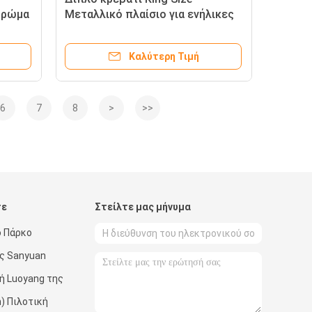
στρώμα
Μεταλλικό πλαίσιο για ενήλικες
κρεβάτι Loft κρεβάτι από χάλυβα
κρεβάτι Bunk Factory Supply
Καλύτερη Τιμή
6
7
8
>
>>
τε
Στείλτε μας μήνυμα
ό Πάρκο
ός Sanyuan
χή Luoyang της
n) Πιλοτική