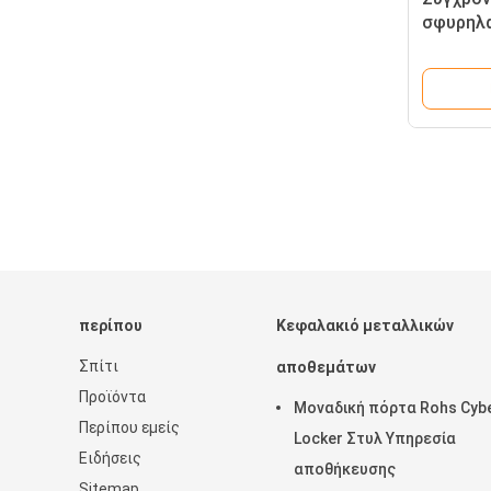
σφυρηλα
μεταλλι
ενήλικε
κρεβάτι
περίπου
Κεφαλακιό μεταλλικών
Σπίτι
αποθεμάτων
Προϊόντα
Μοναδική πόρτα Rohs Cyb
Περίπου εμείς
Locker Στυλ Υπηρεσία
Ειδήσεις
αποθήκευσης
Sitemap