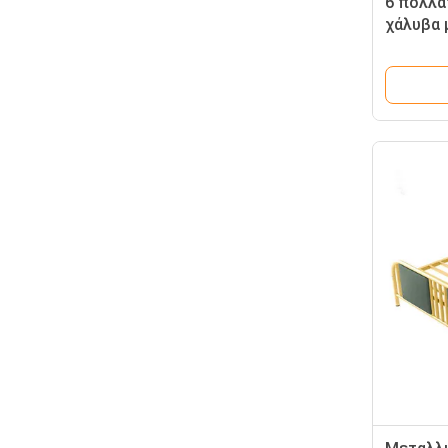
6 πολλα
χάλυβα 
γραφείο
σύγχρον