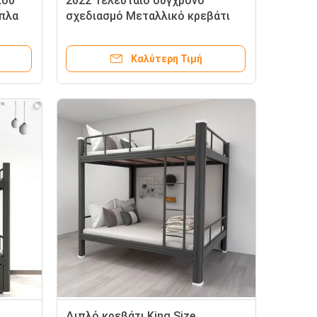
ιού
2022 Τελευταίο σύγχρονο
ιπλα
σχεδιασμό Μεταλλικό κρεβάτι
σκελετό Μέγεθος καθιστικού
Σιδήρου μονό κρεβάτι
Καλύτερη Τιμή
Διπλό κρεβάτι King Size