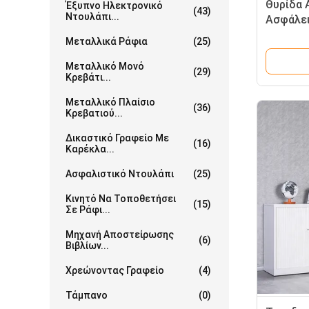
Θυρίδα 
Έξυπνο Ηλεκτρονικό
(43)
Ντουλάπι...
Ασφάλε
Χρώματο
Μεταλλικά Ράφια
(25)
Γραφείο
Πολυτελ
Μεταλλικό Μονό
(29)
Κρεβάτι...
Ηλεκτρο
Αποθήκε
Μεταλλικό Πλαίσιο
(36)
Κρεβατιού...
Δικαστικό Γραφείο Με
(16)
Καρέκλα...
Ασφαλιστικό Ντουλάπι
(25)
Κινητό Να Τοποθετήσει
(15)
Σε Ράφι...
Μηχανή Αποστείρωσης
(6)
Βιβλίων...
Χρεώνοντας Γραφείο
(4)
Τάμπανο
(0)