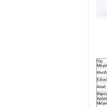
Οχι.
Μέγε
Κλείδ
Ειδικ
Δομή
Βάρο
Χρήσ
Μέγε