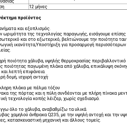
υασίας
ση
12 μήνες
νέκτημα προϊόντος
νήματα και εξοπλισμός.
ν ωριμότητα της τεχνολογίας παραγωγής, εισάγουμε επίσης
σωτερικό και στο εξωτερικό, βελτιώνουμε την ποιότητα ταυ
ωγική ικανότητα,Υποστήριξη για προσαρμογή περισσότερων
είας.
ηρή ποιότητα χάλυβα, υψηλής θερμοκρασίας περιβαλλοντικό
ς ποιότητας παγωμένη πλάκα από χάλυβα, επικάλυψη σκόνης
 και λεπτή επιφάνεια.
ρή δομή, ισχυρή αντοχή·
κληρη πλάκα με πέλμα τόξου
νακα της πόρτας και η πύλη συνδέονται με πλήρη πίνακα μεν
ική τεχνολογία κοπής λέιζερ, χωρίς σχεδιασμό.
ίγγω όλο το χάλυβα, αναβαθμίζω τα υλικά.
υβας χαμηλού άνθρακα Q235, με την υψηλή αντοχή και την υψη
ες, κατασκευαστική μηχανική και άλλους τομείς.