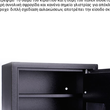
τρέψιμο: Το σώμα του κιβωτίου και η δομή του πάνελ υιοθετ
ρή συνολική σφραγίδα και κανένα σημείο γλιστρίας για απόκλ
ροχο: διπλή σχεδίαση αυλακώσεων, αποτρέπει την είσοδο σκ