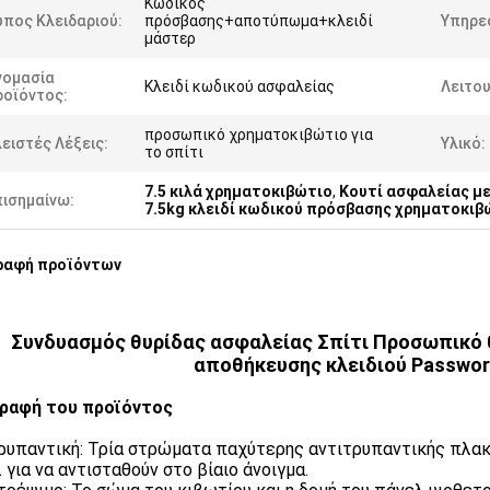
Κωδικός
πος Κλειδαριού:
πρόσβασης+αποτύπωμα+κλειδί
Υπηρε
μάστερ
νομασία
Κλειδί κωδικού ασφαλείας
Λειτου
ροϊόντος:
προσωπικό χρηματοκιβώτιο για
ειστές Λέξεις:
Υλικό:
το σπίτι
7.5 κιλά χρηματοκιβώτιο
,
Κουτί ασφαλείας μ
πισημαίνω:
7.5kg κλειδί κωδικού πρόσβασης χρηματοκιβ
ραφή προϊόντων
Συνδυασμός θυρίδας ασφαλείας Σπίτι Προσωπικό 
αποθήκευσης κλειδιού Passwor
ραφή του προϊόντος
ρυπαντική: Τρία στρώματα παχύτερης αντιτρυπαντικής πλακ
 για να αντισταθούν στο βίαιο άνοιγμα.