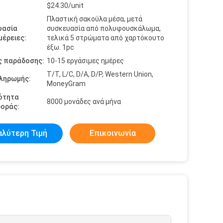
$24.30/unit
Πλαστική σακούλα μέσα, μετά
υασία
συσκευασία από πολυφουσκάλωμα,
έρειες:
τελικά 5 στρώματα από χαρτόκουτο
έξω. 1pc
ς παράδοσης:
10-15 εργάσιμες ημέρες
T/T, L/C, D/A, D/P, Western Union,
πληρωμής:
MoneyGram
ότητα
8000 μονάδες ανά μήνα
οράς:
αλύτερη Τιμή
Επικοινωνία