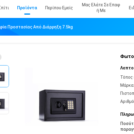
Μας Ελάτε Σε Επαφ
Σπίτι
Προϊόντα
Περίπου Εμείς
Ει
Ή Με
ία Προστασίας Από Διάρρηξη 7.5kg
Φωτογ
Λεπτο
Τόπος 
Μάρκα
Πιστοπ
Αριθμό
Πληρω
Ποσότ
παραγγ