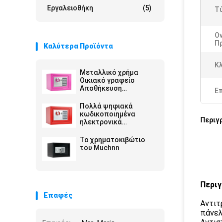
Εργαλειοθήκη
(5)
Τύ
Ο
Π
Καλύτερα Προϊόντα
Κλ
Μεταλλικό χρήμα
Οικιακό γραφείο
Αποθήκευση
Ε
χρηματοκιβώτιο
Πολλά ψηφιακά
κωδικοποιημένα
Περιγ
ηλεκτρονικά
χρηματοκιβώτια
Το χρηματοκιβώτιο
του Muchnn
Περιγ
Επαφές
Αντιτ
πάνελ