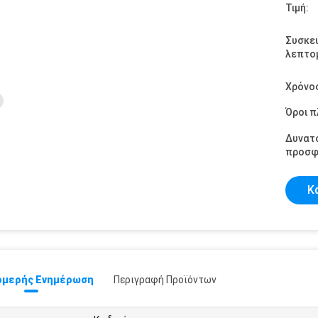
Τιμή:
Συσκε
λεπτομ
Χρόνο
Όροι 
Δυνατ
προσφ
Κ
μερής Ενημέρωση
Περιγραφή Προϊόντων