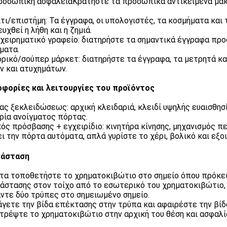
ροσωπική ασφάλειαΚρατήστε τα προσωπικά αντικείμενα μακρ
ίτι/επιστήμη: Τα έγγραφα, οι υπολογιστές, τα κοσμήματα και
υχθεί η λήθη και η ζημιά.
ιχειρηματικό γραφείο: διατηρήστε τα σημαντικά έγγραφα πρ
ματα.
ρικό/σούπερ μάρκετ: διατηρήστε τα έγγραφα, τα μετρητά κα
ν και ατυχημάτων.
φορίες και λειτουργίες του προϊόντος
ας ξεκλειδώσεως: αρχική κλειδαριά, κλειδί υψηλής ευαισθησ
ρία ανοίγματος πόρτας.
ός πρόσβασης + εγχειρίδιο: κινητήρα κίνησης, μηχανισμός πε
ει την πόρτα αυτόματα, απλά γυρίστε το χέρι, βολικό και εξο
τάσταση
α τοποθετήστε το χρηματοκιβώτιο στο σημείο όπου πρόκειτ
άστασης στον τοίχο από το εσωτερικό του χρηματοκιβώτιο,
άντε δύο τρύπες στο σημειωμένο σημείο.
σάγετε την βίδα επέκτασης στην τρύπα και αφαιρέστε την βί
τρέψτε το χρηματοκιβώτιο στην αρχική του θέση και ασφαλί