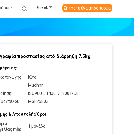
Greek
δήσεις
Ζητήστε ένα απόσπασμα
ραφία προστασίας από διάρρηξη 7.5kg
μέρειες:
καταγωγής:
Κίνα
:
Muchnn
οίηση:
ISO9001/14001/18001/CE
 μοντέλου:
MSF25E03
μής & Αποστολής Όροι:
ητα
1 μονάδα
ελίας min: