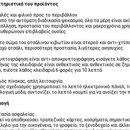
τηριστικά του προϊόντος
λές και φιλικό προς το περιβάλλον.
από την αυτόματη διαδικασία ψεκασμού, όλα τα μέρη είναι ακί
όλληση, προστασία του περιβάλλοντος και μακροχρόνια χρήση
υθερώνουν επιβλαβείς ουσίες.
το σώμα του ατσάλινου κιβωτίου είναι στερεό και αντι-χτύπ
αχύ ατσάλι, περισσότερη προστασία, λιγότερες ανησυχίες.
υπτογράφηση είναι αντι-αποκρυπτογράφηση, εισάγετε λάθος 
ήνας της κλειδαριάς είναι ανθεκτικός και ανθεκτικός σε ζημ
, πιέστε λάθος κλειδαριά 6 φορές για 10 λεπτά.
λός πίνακας, απλή λειτουργία.
ός σχεδιασμός χρησιμοποιεί το λεπτό ηλεκτρονικό πάνελ, το 
λογική μόδα, συντονίζει το λεπτό κουμπί για να ανοίξει την 
μογή
ασία ασφαλείας.
ί να αποθηκεύσει τραπεζικές κάρτες, κοσμήματα, σημαντικά 
ληλο για την οικογένεια, το γραφείο, το ξενοδοχείο και άλλ