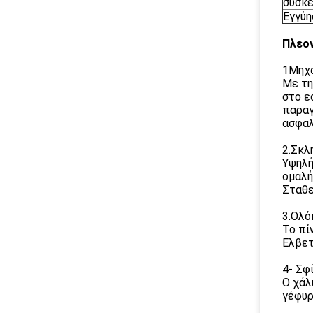
συσκε
Εγγύη
Πλεο
1Μηχα
Με τη
στο ε
παραγ
ασφαλ
2.Σκλ
Υψηλή
ομαλή
Σταθε
3.Ολό
Το πί
Ελβετ
4- Σφ
Ο χάλ
γέφυρ