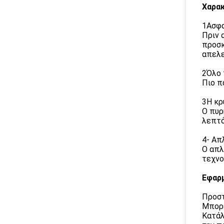
Χαρακ
1Ασφα
Πριν 
προσκ
απελε
2Όλο 
Πιο π
3Η κρ
Ο πυρ
λεπτό
4- Απ
Ο απλ
τεχνο
Εφαρ
Προστ
Μπορε
Κατάλ