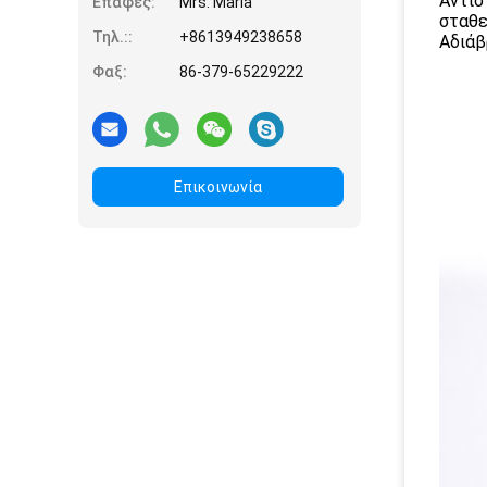
Αντισ
Επαφές:
Mrs. Maria
σταθε
Τηλ.::
+8613949238658
Αδιάβ
Φαξ:
86-379-65229222
Επικοινωνία