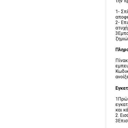
την π
1- Σπ
αποφε
2- Επ
ατυχή
3Εμπο
ζημιώ
Πληρο
Πίνακ
εμπει
Κωδικ
ανοίξ
Εγκα
1Πρώτ
εγκατ
και κ
2. Ει
3Επισ