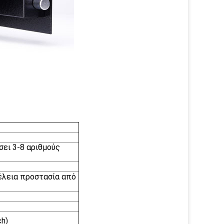
σει 3-8 αριθμούς
έλεια προστασία από
h)