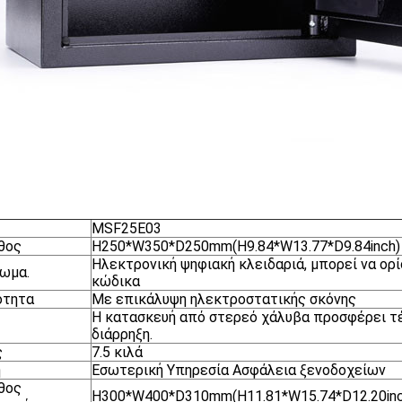
MSF25E03
θος
H250*W350*D250mm(H9.84*W13.77*D9.84inch)
Ηλεκτρονική ψηφιακή κλειδαριά, μπορεί να ορί
ωμα.
κώδικα
ότητα
Με επικάλυψη ηλεκτροστατικής σκόνης
Η κατασκευή από στερεό χάλυβα προσφέρει τ
διάρρηξη.
ς
7.5 κιλά
η
Εσωτερική Υπηρεσία Ασφάλεια ξενοδοχείων
θος
H300*W400*D310mm(H11.81*W15.74*D12.20inc