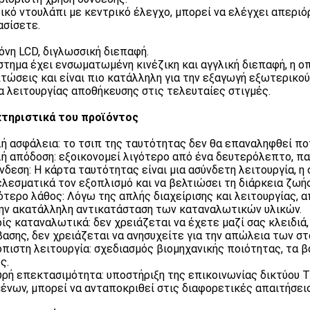
ικό ντουλάπι με κεντρικό έλεγχο, μπορεί να ελέγχει απεριό
σίσετε.
όνη LCD, διγλωσσική διεπαφή.
στημα έχει ενσωματωμένη κινέζικη και αγγλική διεπαφή, η ο
τώσεις και είναι πιο κατάλληλη για την εξαγωγή εξωτερικο
α λειτουργίας αποθήκευσης στις τελευταίες στιγμές.
τηριστικά του προϊόντος
ή ασφάλεια: το τσιπ της ταυτότητας δεν θα επαναληφθεί πο
ή απόδοση: εξοικονομεί λιγότερο από ένα δευτερόλεπτο, πα
ύνδεση: Η κάρτα ταυτότητας είναι μια ασύνδετη λειτουργία, 
λεσματικά τον εξοπλισμό και να βελτιώσει τη διάρκεια ζωής
γότερο λάθος: Λόγω της απλής διαχείρισης και λειτουργίας,
ην ακατάλληλη αντικατάσταση των καταναλωτικών υλικών.
ρίς καταναλωτικά: δεν χρειάζεται να έχετε μαζί σας κλειδιά
ασης, δεν χρειάζεται να ανησυχείτε για την απώλεια των σ
ιόπιστη λειτουργία: σχεδιασμός βιομηχανικής ποιότητας, τα 
ς.
χυρή επεκτασιμότητα: υποστήριξη της επικοινωνίας δικτύου 
ένων, μπορεί να ανταποκριθεί στις διαφορετικές απαιτήσε