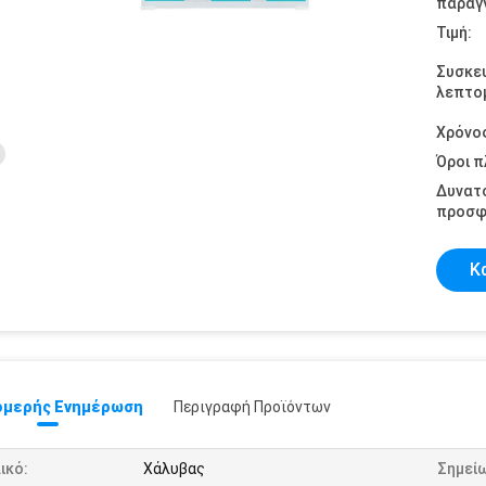
παραγγ
Τιμή:
Συσκε
λεπτομ
Χρόνο
Όροι 
Δυνατ
προσφ
Κ
μερής Ενημέρωση
Περιγραφή Προϊόντων
ικό:
Χάλυβας
Σημεί