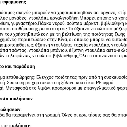
ι εφαρμογής
όσιμες σκηνές μπορούν να χρησιμοποιηθούν σε: όργανα, κτίρ
λλες μονάδες, ντουλάπι, εργαλειοθήκη.Μπορεί επίσης να χρησ
orium, γυμναστήριο,Πάρκο νερού, σούπερ μάρκετ, βιβλιοθήκη 
άπια αποθήκευσης ρευστότητας.Τα έξυπνα ντουλάπια μάζεψ
ν του χρήστηΕπιπλέον, με τη βελτίωση της ποιότητας ζωής 
χημένες περιπτώσεις στην Κίνα, οι οποίες μπορεί να ειπωθε
ησιμοποιηθεί ως: έξυπνη ντουλάπα, ταχεία ντουλάπα, ντουλά
άπα τσάντας, ντουλάπα μπάνιου, έξυπνη ντουλάπα αυτο-εκλ
ών τηλεφώνων, ντουλάπι βιβλιοθήκης,Όλα τα κοινωνικά στρώ
ο και παράδοση
μα επιθεώρησης: Έλεγχος ποιότητας πριν από τη συσκευασία
υή: Συσκευή με χαρτόκουτο ή ξύλινο κουτί και PE αφρό.
ή: Μεταφορά στο λιμάνι προορισμού με επαγγελματικό φορτ
εσία πωλήσεων
πωλήσεων:
δα θα παραμείνει στη γραμμή. Όλες οι ερωτήσεις σας θα απα
τις πωλήσεις: