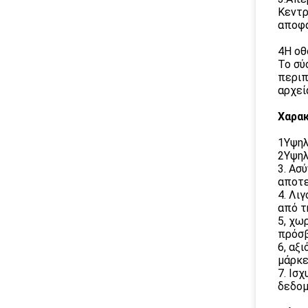
Κεντρ
αποφα
4Η οθ
Το σύ
περιπ
αρχεί
Χαρακ
1Υψηλ
2Υψηλ
3. Ασ
αποτε
4. Λι
από τ
5, χω
πρόσβ
6, αξ
μάρκε
7. Ισ
δεδομ