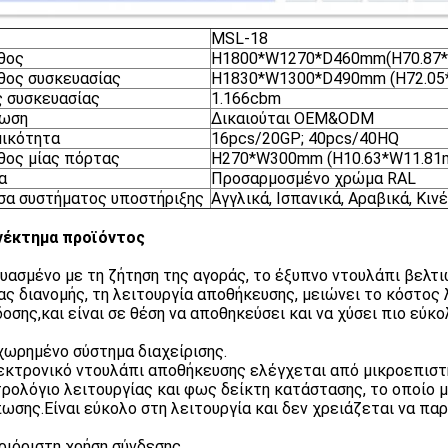
MSL-18
θος
H1800*W1270*D460mm(H70.87*W
θος συσκευασίας
H1830*W1300*D490mm (H72.05*
 συσκευασίας
1.166cbm
ίωση
Δικαιούται OEM&ODM
ικότητα
16pcs/20GP; 40pcs/40HQ
ος μίας πόρτας
H270*W300mm (H10.63*W11.81
α
Προσαρμοσμένο χρώμα RAL
α συστήματος υποστήριξης
Αγγλικά, Ισπανικά, Αραβικά, Κιν
νέκτημα προϊόντος
υασμένο με τη ζήτηση της αγοράς, το έξυπνο ντουλάπι βελτ
ας διανομής, τη λειτουργία αποθήκευσης, μειώνει το κόστος
οσης,και είναι σε θέση να αποθηκεύσει και να χύσει πιο εύκο
ωρημένο σύστημα διαχείρισης.
εκτρονικό ντουλάπι αποθήκευσης ελέγχεται από μικροεπιστη
ρολόγιο λειτουργίας και φως δείκτη κατάστασης, το οποίο 
ωσης.Είναι εύκολο στη λειτουργία και δεν χρειάζεται να πα
ριόριστη χρήση σύνδεσης.