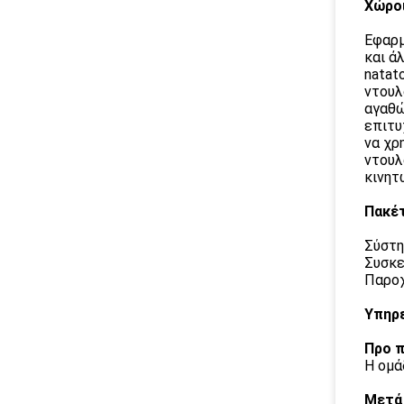
Χώρο
Εφαρμ
και ά
natat
ντουλ
αγαθώ
επιτυ
να χρ
ντουλ
κινητ
Πακέτ
Σύστη
Συσκε
Παροχ
Υπηρ
Προ 
Η ομά
Μετά 