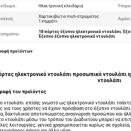
είδωμα.:
Ηλεκτρονική κλειδαριά
Υπηρε
Χαρτοκιβώτιο muti-στρώματος
υσκευή:
Λιμάνι:
1 κομμάτι
18 πόρτες έξυπνο ηλεκτρονικό ντουλάπι
,
Έξυ
πισημαίνω:
Έξυπνο έξυπνο ηλεκτρονικό ντουλάπι
ραφή προϊόντων
όρτες ηλεκτρονικό ντουλάπι προσωπικό ντουλάπι η
ντουλάπι
ραφή του προϊόντος
ο ντουλάπι: επίσης γνωστό ως ηλεκτρονικό ντουλάπι τσάντα
ς για τους χρήστες να έχουν πρόσβαση στο έξυπνο ντουλάπι
α, δακτυλικού αποτυπώματος,αναγνώριση προσώπου και άλλες
το ντουλάπι μέσω του τρόπου του Διαδικτύου μπορεί να επιτ
λλες λειτουργίες, γενικά χρησιμοποιείται κυρίως σε σχολεία,
ατογράφους,πάρκα και άλλα μέρη.