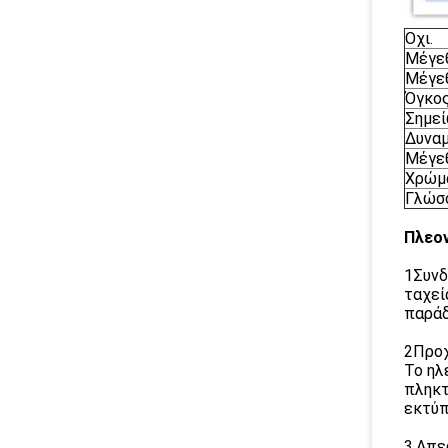
Οχι.
Μέγε
Μέγε
Όγκος
Σημε
Δυναμ
Μέγεθ
Χρώμ
Γλώσσ
Πλεο
1Συνδ
ταχεί
παράδ
2Προχ
Το ηλ
πληκτ
εκτύπ
3.Απε