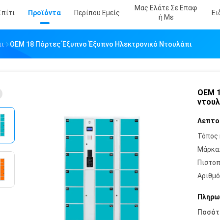
Μας Ελάτε Σε Επαφ
Σπίτι
Προϊόντα
Περίπου Εμείς
Ει
Ή Με
πι
OEM 18 Πόρτες Έξυπνο Έξυπνο Ηλεκτρονικό Ντουλάπι
OEM 1
ντουλ
Λεπτο
Τόπος 
Μάρκα
Πιστοπ
Αριθμό
Πληρω
Ποσότ