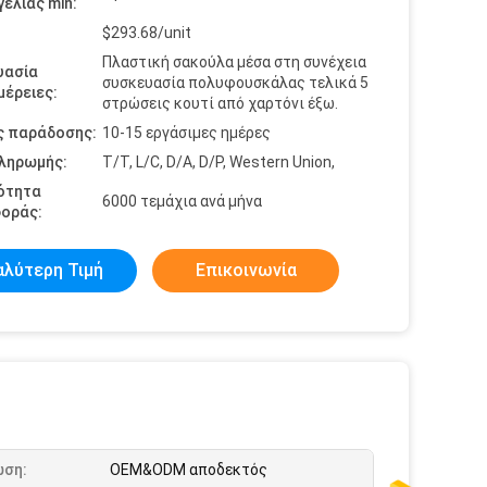
ελίας min:
$293.68/unit
Πλαστική σακούλα μέσα στη συνέχεια
υασία
συσκευασία πολυφουσκάλας τελικά 5
έρειες:
στρώσεις κουτί από χαρτόνι έξω.
ς παράδοσης:
10-15 εργάσιμες ημέρες
πληρωμής:
T/T, L/C, D/A, D/P, Western Union,
ότητα
6000 τεμάχια ανά μήνα
οράς:
αλύτερη Τιμή
Επικοινωνία
ωση:
OEM&ODM αποδεκτός