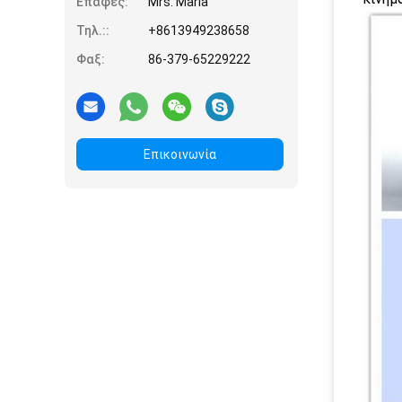
Επαφές:
Mrs. Maria
Τηλ.::
+8613949238658
Φαξ:
86-379-65229222
Επικοινωνία