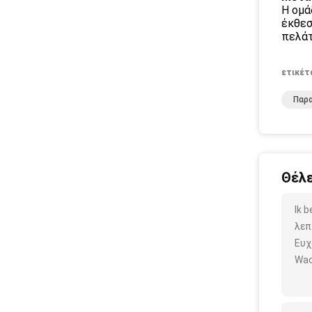
Η ομά
έκθεσ
πελάτ
ετικέτ
Παρ
Θέλε
Ik 
λεπ
Ευχ
Wac