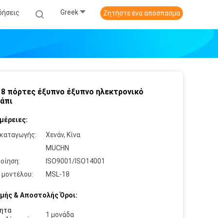
Greek
δήσεις
Ζητήστε ένα απόσπασμα
8 πόρτες έξυπνο έξυπνο ηλεκτρονικό
άπι
μέρειες:
καταγωγής:
Χενάν, Κίνα
:
MUCHN
οίηση:
ISO9001/ISO14001
 μοντέλου:
MSL-18
μής & Αποστολής Όροι:
ητα
1 μονάδα