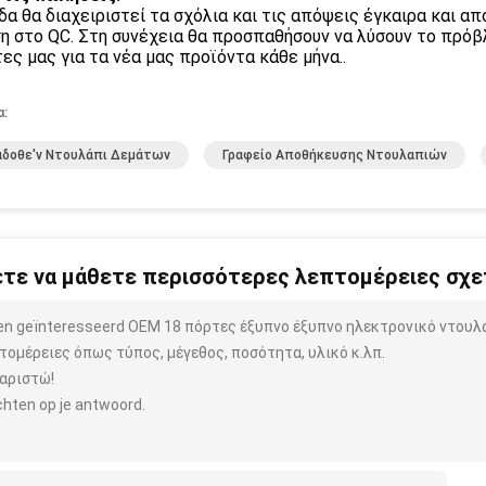
δα θα διαχειριστεί τα σχόλια και τις απόψεις έγκαιρα και α
η στο QC. Στη συνέχεια θα προσπαθήσουν να λύσουν το πρόβ
ες μας για τα νέα μας προϊόντα κάθε μήνα..
α:
αδοθε'ν Ντουλάπι Δεμάτων
Γραφείο Αποθήκευσης Ντουλαπιών
τε να μάθετε περισσότερες λεπτομέρειες σχετ
ben geïnteresseerd OEM 18 πόρτες έξυπνο έξυπνο ηλεκτρονικό ντουλ
τομέρειες όπως τύπος, μέγεθος, ποσότητα, υλικό κ.λπ.
αριστώ!
hten op je antwoord.