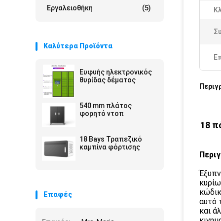
Εργαλειοθήκη
(5)
Κλ
Σ
Καλύτερα Προϊόντα
Ε
Ευφυής ηλεκτρονικός
θυρίδας δέματος
Περιγ
540 mm πλάτος
φορητό ντοπ
18 π
18 Bays Τραπεζικό
καμπίνα φόρτισης
Περιγ
Έξυπν
κυρίω
κώδικ
Επαφές
αυτό 
και ά
κινημ