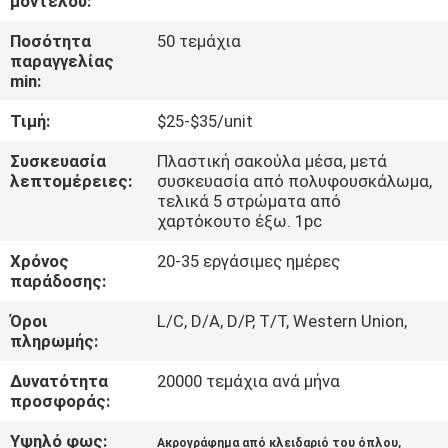
μοντέλου:
ΈΛΕΓΧΟΣ
Ποσότητα
50 τεμάχια
παραγγελίας
ΜΑΣ
min:
ΕΛΆΤΕ
Τιμή:
$25-$35/unit
ΣΕ
Συσκευασία
Πλαστική σακούλα μέσα, μετά
ΕΠΑΦΉ
λεπτομέρειες:
συσκευασία από πολυφουσκάλωμα,
τελικά 5 στρώματα από
ΜΕ
χαρτόκουτο έξω. 1pc
Χρόνος
20-35 εργάσιμες ημέρες
ΕΙΔΉΣΕΙΣ
παράδοσης:
Όροι
L/C, D/A, D/P, T/T, Western Union,
ΖΗΤΉΣΤΕ
πληρωμής:
ΈΝΑ
Δυνατότητα
20000 τεμάχια ανά μήνα
προσφοράς:
ΑΠΌΣΠΑΣΜΑ
Υψηλό φως:
,
Ακρογράφημα από κλειδαριό του όπλου