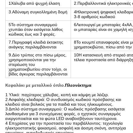
1Χάλυβα από ψυχρή έλαση
2.Περιβαλλοντικά ηλεκτρονικές
3.Αδύναμη συγκολλημένη δομή
4Ηλεκτρονική ψηφιακή κλειδαριά
3-8 αριθμούς κωδικού
5Το σύστημα συναγερμού
6Λειτουργεί με μπαταρίες 4xAA
χτυπάει όταν εισάγεται λάθος
οι μπαταρίες είναι σε χαμηλή ισ
κώδικας έως και 3 φορές.
7.Περιγραφή κλειδιά έκτακτης
8Το κουμπί επαναφοράς είναι μ
ανάγκης περιλαμβάνονται
χρηματοκιβώτιο, πίσω από την
9.Δύο τρύπες στο πίσω μέρος,
10Η κατασκευή από στερεό ατσ
χρησιμοποιούνται για την
τέλεια προστασία από διάρρηξη
στερέωση του
χρηματοκιβωτίου στον τοίχο, οι
βίδες άγκυρας περιλαμβάνονται
Κεφαλάκι με μεταλλικό όπλο.
Πλεονέκτημα
1 Υλικό: παχύτερος χάλυβας, κοπή και κάμψη με λέιζερ.
2 Ασφαλής κλειδαριά: Ο συνδυασμός κωδικού πρόσβασης και
κλειδιού είναι βολικός για τα παιδιά και τους ηλικιωμένους.
3 Διπλό σύστημα συναγερμού: Ο κωδικός πρόσβασης εισάγεται
λανθασμένα για 3 συνεχόμενες φορές, ο ηχητικός συναγερμός
ενεργοποιείται και τα φώτα LED αναβοσβήνουν ταυτόχρονα.
4 Επιχρίσεις για την προστασία του περιβάλλοντος: τεχνολογία
ηλεκτροστατικής ψεκασμού, ασφαλή και άοσμη σκόνη, αντιτρίχια
επιχρίσεις, αντιοξειδωτικές επιχρίσεις.