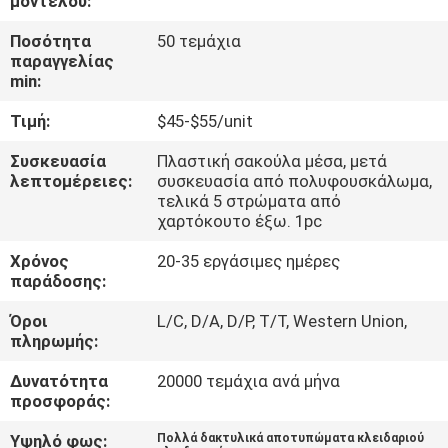
μοντέλου:
ΈΛΕΓΧΟΣ
Ποσότητα
50 τεμάχια
παραγγελίας
ΜΑΣ
min:
ΕΛΆΤΕ
Τιμή:
$45-$55/unit
ΣΕ
Συσκευασία
Πλαστική σακούλα μέσα, μετά
ΕΠΑΦΉ
λεπτομέρειες:
συσκευασία από πολυφουσκάλωμα,
τελικά 5 στρώματα από
ΜΕ
χαρτόκουτο έξω. 1pc
Χρόνος
20-35 εργάσιμες ημέρες
ΕΙΔΉΣΕΙΣ
παράδοσης:
Όροι
L/C, D/A, D/P, T/T, Western Union,
ΖΗΤΉΣΤΕ
πληρωμής:
ΈΝΑ
Δυνατότητα
20000 τεμάχια ανά μήνα
προσφοράς:
ΑΠΌΣΠΑΣΜΑ
Υψηλό φως:
Πολλά δακτυλικά αποτυπώματα κλειδαριού