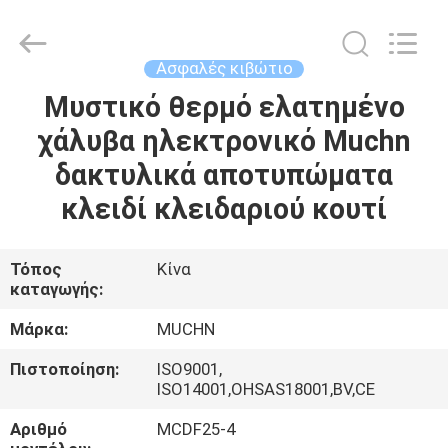
Co.,
Ltd..
All
Rights
Reserved.
Ασφαλές κιβώτιο
Developed
by
Μυστικό θερμό ελατημένο
ΣΠΊΤΙ
ECER
χάλυβα ηλεκτρονικό Muchn
ΠΡΟΪΌΝΤΑ
δακτυλικά αποτυπώματα
κλειδί κλειδαριού κουτί
ΠΕΡΊΠΟΥ
ΕΜΕΊΣ
Τόπος
Κίνα
καταγωγής:
ΓΎΡΟΣ
Μάρκα:
MUCHN
ΕΡΓΟΣΤΑΣΊΩΝ
Πιστοποίηση:
ISO9001,
ISO14001,OHSAS18001,BV,CE
ΠΟΙΟΤΙΚΌΣ
Αριθμό
MCDF25-4