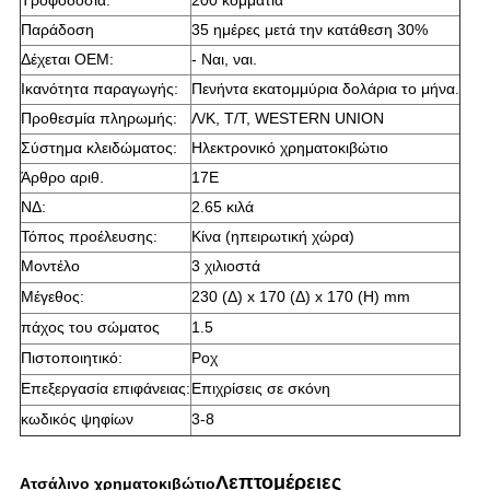
Τροφοδοσία:
200 κομμάτια
Παράδοση
35 ημέρες μετά την κατάθεση 30%
Δέχεται OEM:
- Ναι, ναι.
Ικανότητα παραγωγής:
Πενήντα εκατομμύρια δολάρια το μήνα.
Προθεσμία πληρωμής:
Λ/Κ, Τ/Τ, WESTERN UNION
Σύστημα κλειδώματος:
Ηλεκτρονικό χρηματοκιβώτιο
Άρθρο αριθ.
17Ε
ΝΔ:
2.65 κιλά
Τόπος προέλευσης:
Κίνα (ηπειρωτική χώρα)
Μοντέλο
3 χιλιοστά
Μέγεθος:
230 (Δ) x 170 (Δ) x 170 (Η) mm
πάχος του σώματος
1.5
Πιστοποιητικό:
Ροχ
Επεξεργασία επιφάνειας:
Επιχρίσεις σε σκόνη
κωδικός ψηφίων
3-8
Λεπτομέρειες
Ατσάλινο χρηματοκιβώτιο