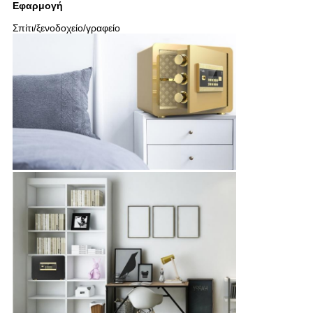
Εφαρμογή
Σπίτι/ξενοδοχείο/γραφείο