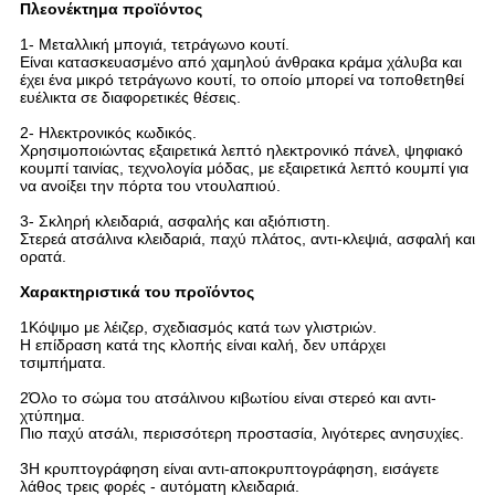
Πλεονέκτημα προϊόντος
1- Μεταλλική μπογιά, τετράγωνο κουτί.
Είναι κατασκευασμένο από χαμηλού άνθρακα κράμα χάλυβα και
έχει ένα μικρό τετράγωνο κουτί, το οποίο μπορεί να τοποθετηθεί
ευέλικτα σε διαφορετικές θέσεις.
2- Ηλεκτρονικός κωδικός.
Χρησιμοποιώντας εξαιρετικά λεπτό ηλεκτρονικό πάνελ, ψηφιακό
κουμπί ταινίας, τεχνολογία μόδας, με εξαιρετικά λεπτό κουμπί για
να ανοίξει την πόρτα του ντουλαπιού.
3- Σκληρή κλειδαριά, ασφαλής και αξιόπιστη.
Στερεά ατσάλινα κλειδαριά, παχύ πλάτος, αντι-κλεψιά, ασφαλή και
ορατά.
Χαρακτηριστικά του προϊόντος
1Κόψιμο με λέιζερ, σχεδιασμός κατά των γλιστριών.
Η επίδραση κατά της κλοπής είναι καλή, δεν υπάρχει
τσιμπήματα.
2Όλο το σώμα του ατσάλινου κιβωτίου είναι στερεό και αντι-
χτύπημα.
Πιο παχύ ατσάλι, περισσότερη προστασία, λιγότερες ανησυχίες.
3Η κρυπτογράφηση είναι αντι-αποκρυπτογράφηση, εισάγετε
λάθος τρεις φορές - αυτόματη κλειδαριά.