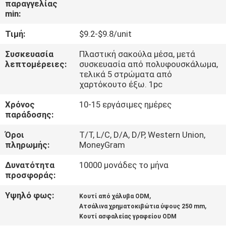
παραγγελίας
ΈΛΕΓΧΟΣ
min:
Τιμή:
$9.2-$9.8/unit
ΜΑΣ
ΕΛΆΤΕ
Συσκευασία
Πλαστική σακούλα μέσα, μετά
λεπτομέρειες:
συσκευασία από πολυφουσκάλωμα,
ΣΕ
τελικά 5 στρώματα από
χαρτόκουτο έξω. 1pc
ΕΠΑΦΉ
Χρόνος
10-15 εργάσιμες ημέρες
ΜΕ
παράδοσης:
Όροι
T/T, L/C, D/A, D/P, Western Union,
ΕΙΔΉΣΕΙΣ
πληρωμής:
MoneyGram
Δυνατότητα
10000 μονάδες το μήνα
ΖΗΤΉΣΤΕ
προσφοράς:
ΈΝΑ
Υψηλό φως:
,
Κουτί από χάλυβα ODM
ΑΠΌΣΠΑΣΜΑ
,
Ατσάλινα χρηματοκιβώτια ύψους 250 mm
Κουτί ασφαλείας γραφείου ODM