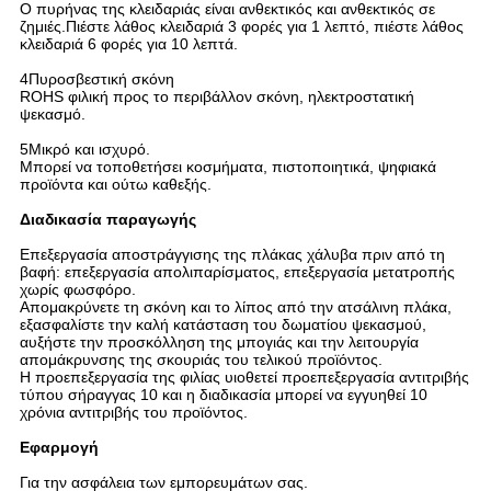
Ο πυρήνας της κλειδαριάς είναι ανθεκτικός και ανθεκτικός σε
ζημιές.Πιέστε λάθος κλειδαριά 3 φορές για 1 λεπτό, πιέστε λάθος
κλειδαριά 6 φορές για 10 λεπτά.
4Πυροσβεστική σκόνη
ROHS φιλική προς το περιβάλλον σκόνη, ηλεκτροστατική
ψεκασμό.
5Μικρό και ισχυρό.
Μπορεί να τοποθετήσει κοσμήματα, πιστοποιητικά, ψηφιακά
προϊόντα και ούτω καθεξής.
Διαδικασία παραγωγής
Επεξεργασία αποστράγγισης της πλάκας χάλυβα πριν από τη
βαφή: επεξεργασία απολιπαρίσματος, επεξεργασία μετατροπής
χωρίς φωσφόρο.
Απομακρύνετε τη σκόνη και το λίπος από την ατσάλινη πλάκα,
εξασφαλίστε την καλή κατάσταση του δωματίου ψεκασμού,
αυξήστε την προσκόλληση της μπογιάς και την λειτουργία
απομάκρυνσης της σκουριάς του τελικού προϊόντος.
Η προεπεξεργασία της φιλίας υιοθετεί προεπεξεργασία αντιτριβής
τύπου σήραγγας 10 και η διαδικασία μπορεί να εγγυηθεί 10
χρόνια αντιτριβής του προϊόντος.
Εφαρμογή
Για την ασφάλεια των εμπορευμάτων σας.