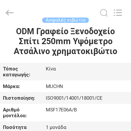
Co.,
Ltd..
All
Rights
Reserved.
Ασφαλές κιβώτιο
Developed
by
ODM Γραφείο Ξενοδοχείο
ΣΠΊΤΙ
ECER
Σπίτι 250mm Υψόμετρο
ΠΡΟΪΌΝΤΑ
Ατσάλινο χρηματοκιβώτιο
ΠΕΡΊΠΟΥ
Τόπος
Κίνα
καταγωγής:
ΕΜΕΊΣ
Μάρκα:
MUCHN
ΓΎΡΟΣ
Πιστοποίηση:
ISO9001/14001/18001/CE
ΕΡΓΟΣΤΑΣΊΩΝ
Αριθμό
MSF17E06A/B
μοντέλου:
ΠΟΙΟΤΙΚΌΣ
Ποσότητα
1 μονάδα