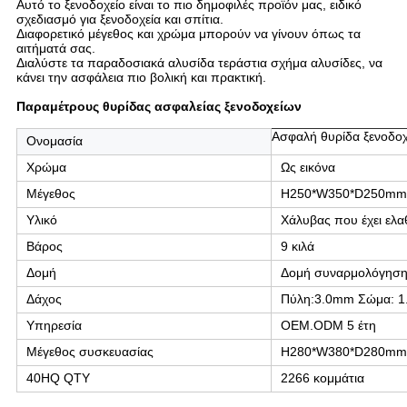
Αυτό το ξενοδοχείο είναι το πιο δημοφιλές προϊόν μας, ειδικό
σχεδιασμό για ξενοδοχεία και σπίτια.
Διαφορετικό μέγεθος και χρώμα μπορούν να γίνουν όπως τα
αιτήματά σας.
Διαλύστε τα παραδοσιακά αλυσίδα τεράστια σχήμα αλυσίδες, να
κάνει την ασφάλεια πιο βολική και πρακτική.
Παραμέτρους θυρίδας ασφαλείας ξενοδοχείων
Ασφαλή θυρίδα ξενοδοχ
Ονομασία
Χρώμα
Ως εικόνα
Μέγεθος
H250*W350*D250mm
Υλικό
Χάλυβας που έχει ελα
Βάρος
9 κιλά
Δομή
Δομή συναρμολόγησ
Δάχος
Πύλη:3.0mm Σώμα: 
Υπηρεσία
OEM.ODM 5 έτη
Μέγεθος συσκευασίας
H280*W380*D280mm
40HQ QTY
2266 κομμάτια