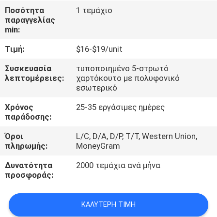
ΈΛΕΓΧΟΣ
Ποσότητα
1 τεμάχιο
παραγγελίας
min:
ΜΑΣ
Τιμή:
$16-$19/unit
ΕΛΆΤΕ
ΣΕ
Συσκευασία
τυποποιημένο 5-στρωτό
λεπτομέρειες:
χαρτόκουτο με πολυφονικό
ΕΠΑΦΉ
εσωτερικό
ΜΕ
Χρόνος
25-35 εργάσιμες ημέρες
παράδοσης:
ΕΙΔΉΣΕΙΣ
Όροι
L/C, D/A, D/P, T/T, Western Union,
πληρωμής:
MoneyGram
ΖΗΤΉΣΤΕ
Δυνατότητα
2000 τεμάχια ανά μήνα
προσφοράς:
ΈΝΑ
ΑΠΌΣΠΑΣΜΑ
ΚΑΛΎΤΕΡΗ ΤΙΜΉ