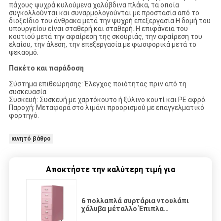
πάχους ψυχρά κυλούμενα χαλύβδινα πλάκα, τα οποία
συγκολλούνται και συναρμολογούνται με προστασία από το
διοξείδιο του άνθρακα μετά την ψυχρή επεξεργασία.Η δομή του
υπουργείου είναι σταθερή και σταθερή..Η επιφάνεια του
κουτιού μετά την αφαίρεση της σκουριάς, την αφαίρεση του
ελαίου, την άλεση, την επεξεργασία με φωσφορικά μετά το
ψεκασμό.
Πακέτο και παράδοση
Σύστημα επιθεώρησης: Έλεγχος ποιότητας πριν από τη
συσκευασία.
Συσκευή: Συσκευή με χαρτόκουτο ή ξύλινο κουτί και PE αφρό.
Παροχή: Μεταφορά στο λιμάνι προορισμού με επαγγελματικό
φορτηγό.
κινητό βάθρο
Αποκτήστε την καλύτερη τιμή για
6 πολλαπλά συρτάρια ντουλάπι
χάλυβα μέταλλο Έπιπλα
γραφείου οικιακής χρήσης