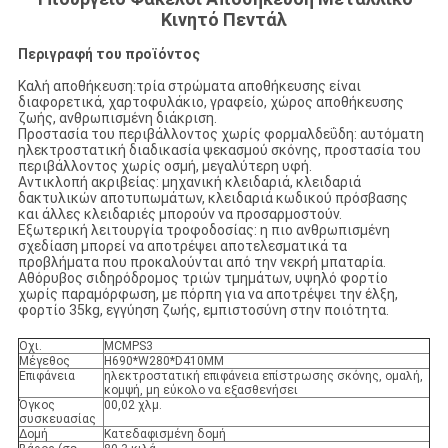
Κινητό Πεντάλ
Περιγραφή του προϊόντος
Καλή αποθήκευση:τρία στρώματα αποθήκευσης είναι
διαφορετικά, χαρτοφυλάκιο, γραφείο, χώρος αποθήκευσης
ζωής, ανθρωπισμένη διάκριση.
Προστασία του περιβάλλοντος χωρίς φορμαλδεΰδη: αυτόματη
ηλεκτροστατική διαδικασία ψεκασμού σκόνης, προστασία του
περιβάλλοντος χωρίς οσμή, μεγαλύτερη υφή.
Αντικλοπή ακριβείας: μηχανική κλειδαριά, κλειδαριά
δακτυλικών αποτυπωμάτων, κλειδαριά κωδικού πρόσβασης
και άλλες κλειδαριές μπορούν να προσαρμοστούν.
Εξωτερική λειτουργία τροφοδοσίας: η πιο ανθρωπισμένη
σχεδίαση μπορεί να αποτρέψει αποτελεσματικά τα
προβλήματα που προκαλούνται από την νεκρή μπαταρία.
Αθόρυβος σιδηρόδρομος τριών τμημάτων, υψηλό φορτίο
χωρίς παραμόρφωση, με πόρπη για να αποτρέψει την έλξη,
φορτίο 35kg, εγγύηση ζωής, εμπιστοσύνη στην ποιότητα.
Οχι.
MCMPS3
Μέγεθος
H690*W280*D410MM
Επιφάνεια
ηλεκτροστατική επιφάνεια επίστρωσης σκόνης, ομαλή,
κομψή, μη εύκολο να εξασθενήσει
Όγκος
00,02 χλμ.
συσκευασίας
Δομή
Κατεδαφισμένη δομή