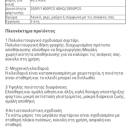
Βάρος (σε
80,3 κιλά
κιλά)
Δυνατότητα
20GP/1400PCS 40HQ/2850PCS
φόρτωσης
Χρώμα
Λευκό, γκρι, μαύρο ή σύμφωνα με τις ανάγκες σας.
Εγγύηση
3 έτη
Πλεονέκτημα προϊόντος
1.Πολυλειτουργικό σχεδιασμό συρτάρι.
Πολυλειτουργική θήκη γραφής, διαχωρισμένο πρότυπο
αποθήκευσης ελεύθερο να δημιουργήσει.Μεγάλη
χωρητικότητα αποθήκευσης για να καλύψει τις ανάγκες σας,
εύκολο στη χρήση.
2- Μηχανική κλειδαριά.
Η κλειδαριά είναι κατασκευασμένη με χειροτεχνία, η ποιότητα
είναι σταθερή και το κλειδί μπορεί να διπλωθεί.
3.Υψηλής ποιότητας διαφάνειες
Ελεύθερη και ομαλή ώθηση και έλξη, καλή δύναμη υποστήριξης
φορτίου, μικρή αντίσταση γλιστρίματος, μακρά διάρκεια ζωής,
ομαλή αποθήκη.
4.Αντιατσουλίστικη σχεδίαση.
Το κάτω μέρος του μεγάλου συρτάριου είναι σχεδιασμένο με
σταθερή πλάκα πιέσεως, εύκολη στη χρήση, ασφαλή και
σταθερή.