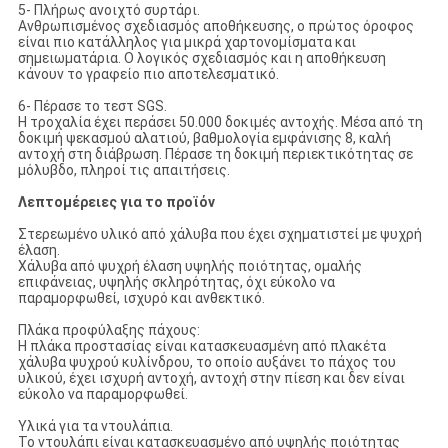
5- Πλήρως ανοιχτό συρτάρι.
Ανθρωπισμένος σχεδιασμός αποθήκευσης, ο πρώτος όροφος
είναι πιο κατάλληλος για μικρά χαρτονομίσματα και
σημειωματάρια. Ο λογικός σχεδιασμός και η αποθήκευση
κάνουν το γραφείο πιο αποτελεσματικό.
6- Πέρασε το τεστ SGS.
Η τροχαλία έχει περάσει 50.000 δοκιμές αντοχής. Μέσα από τη
δοκιμή ψεκασμού αλατιού, βαθμολογία εμφάνισης 8, καλή
αντοχή στη διάβρωση. Πέρασε τη δοκιμή περιεκτικότητας σε
μόλυβδο, πληροί τις απαιτήσεις.
Λεπτομέρειες για το προϊόν
Στερεωμένο υλικό από χάλυβα που έχει σχηματιστεί με ψυχρή
έλαση.
Χάλυβα από ψυχρή έλαση υψηλής ποιότητας, ομαλής
επιφάνειας, υψηλής σκληρότητας, όχι εύκολο να
παραμορφωθεί, ισχυρό και ανθεκτικό.
Πλάκα προφύλαξης πάχους:
Η πλάκα προστασίας είναι κατασκευασμένη από πλακέτα
χάλυβα ψυχρού κυλίνδρου, το οποίο αυξάνει το πάχος του
υλικού, έχει ισχυρή αντοχή, αντοχή στην πίεση και δεν είναι
εύκολο να παραμορφωθεί.
Υλικά για τα ντουλάπια.
Το ντουλάπι είναι κατασκευασμένο από υψηλής ποιότητας