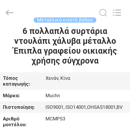
Co.,
Ltd..
All
Rights
Reserved.
Μεταλλικό κινητό βάθρο
Developed
by
ECER
6 πολλαπλά συρτάρια
ΣΠΊΤΙ
ντουλάπι χάλυβα μέταλλο
ΠΡΟΪΌΝΤΑ
Έπιπλα γραφείου οικιακής
χρήσης σύγχρονα
ΠΕΡΊΠΟΥ
ΕΜΕΊΣ
Τόπος
Χενάν, Κίνα
καταγωγής:
ΓΎΡΟΣ
Μάρκα:
Muchn
ΕΡΓΟΣΤΑΣΊΩΝ
Πιστοποίηση:
ISO9001, ISO14001,OHSAS18001,BV
Αριθμό
MCMPS3
ΠΟΙΟΤΙΚΌΣ
μοντέλου: