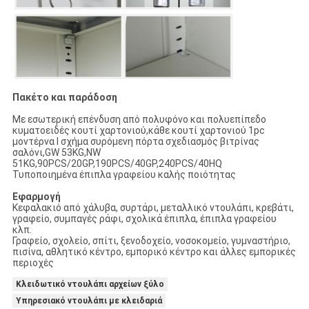
Πακέτο και παράδοση
Με εσωτερική επένδυση από πολυφόνο και πολυεπίπεδο
κυματοειδές κουτί χαρτονιού,κάθε κουτί χαρτονιού 1pc
μοντέρνα I σχήμα συρόμενη πόρτα σχεδιασμός βιτρίνας
σαλόνι,GW 53KG,NW
51KG,90PCS/20GP,190PCS/40GP,240PCS/40HQ
Τυποποιημένα έπιπλα γραφείου καλής ποιότητας
Εφαρμογή
Κεφαλακιό από χάλυβα, συρτάρι, μεταλλικό ντουλάπι, κρεβάτι,
γραφείο, συμπαγές ράφι, σχολικά έπιπλα, έπιπλα γραφείου
κλπ.
Γραφείο, σχολείο, σπίτι, ξενοδοχείο, νοσοκομείο, γυμναστήριο,
πισίνα, αθλητικό κέντρο, εμπορικό κέντρο και άλλες εμπορικές
περιοχές
Κλειδωτικό ντουλάπι αρχείων ξύλο
Υπηρεσιακό ντουλάπι με κλειδαριά