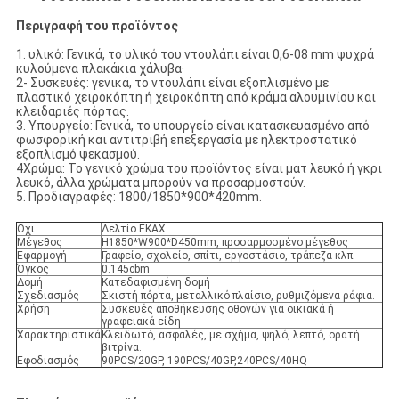
Περιγραφή του προϊόντος
1. υλικό: Γενικά, το υλικό του ντουλάπι είναι 0,6-08 mm ψυχρά
κυλούμενα πλακάκια χάλυβα·
2- Συσκευές: γενικά, το ντουλάπι είναι εξοπλισμένο με
πλαστικό χειροκόπτη ή χειροκόπτη από κράμα αλουμινίου και
κλειδαριές πόρτας.
3. Υπουργείο: Γενικά, το υπουργείο είναι κατασκευασμένο από
φωσφορική και αντιτριβή επεξεργασία με ηλεκτροστατικό
εξοπλισμό ψεκασμού.
4Χρώμα: Το γενικό χρώμα του προϊόντος είναι ματ λευκό ή γκρι
λευκό, άλλα χρώματα μπορούν να προσαρμοστούν.
5. Προδιαγραφές: 1800/1850*900*420mm.
Οχι.
Δελτίο ΕΚΑΧ
Μέγεθος
H1850*W900*D450mm, προσαρμοσμένο μέγεθος
Εφαρμογή
Γραφείο, σχολείο, σπίτι, εργοστάσιο, τράπεζα κλπ.
Όγκος
0.145cbm
Δομή
Κατεδαφισμένη δομή
Σχεδιασμός
Σκιστή πόρτα, μεταλλικό πλαίσιο, ρυθμιζόμενα ράφια.
Χρήση
Συσκευές αποθήκευσης οθονών για οικιακά ή
γραφειακά είδη
Χαρακτηριστικά
Κλειδωτό, ασφαλές, με σχήμα, ψηλό, λεπτό, ορατή
βιτρίνα.
Εφοδιασμός
90PCS/20GP, 190PCS/40GP,240PCS/40HQ