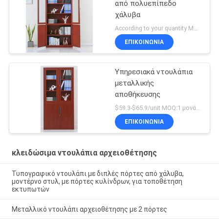
από πολυεπίπεδο
χάλυβα
According to your quantity MOQ:1 μονάδα
ΕΠΙΚΟΙΝΩΝΊΑ
Υπηρεσιακά ντουλάπια
μεταλλικής
αποθήκευσης
$59.3-$65.9/unit MOQ:1 μονάδα
ΕΠΙΚΟΙΝΩΝΊΑ
κλειδώσιμα ντουλάπια αρχειοθέτησης
Τυπογραφικό ντουλάπι με διπλές πόρτες από χάλυβα,
μοντέρνο στυλ, με πόρτες κυλίνδρων, για τοποθέτηση
εκτυπωτών
Μεταλλικό ντουλάπι αρχειοθέτησης με 2 πόρτες