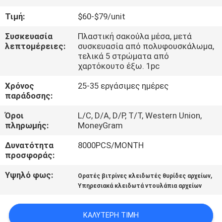
ΈΛΕΓΧΟΣ
Τιμή:
$60-$79/unit
ΜΑΣ
Συσκευασία
Πλαστική σακούλα μέσα, μετά
λεπτομέρειες:
συσκευασία από πολυφουσκάλωμα,
ΕΛΆΤΕ
τελικά 5 στρώματα από
χαρτόκουτο έξω. 1pc
ΣΕ
Χρόνος
25-35 εργάσιμες ημέρες
ΕΠΑΦΉ
παράδοσης:
ΜΕ
Όροι
L/C, D/A, D/P, T/T, Western Union,
πληρωμής:
MoneyGram
ΕΙΔΉΣΕΙΣ
Δυνατότητα
8000PCS/MONTH
προσφοράς:
ΖΗΤΉΣΤΕ
Υψηλό φως:
,
Ορατές βιτρίνες κλειδωτές θυρίδες αρχείων
ΈΝΑ
Υπηρεσιακά κλειδωτά ντουλάπια αρχείων
ΑΠΌΣΠΑΣΜΑ
ΚΑΛΎΤΕΡΗ ΤΙΜΉ