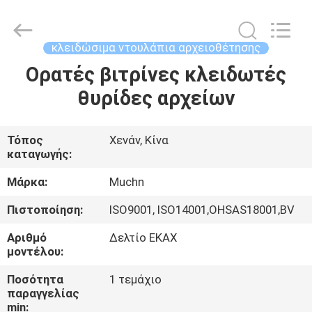
Co.,
Ltd..
All
Rights
Reserved.
κλειδώσιμα ντουλάπια αρχειοθέτησης
Developed
by
Ορατές βιτρίνες κλειδωτές
ΣΠΊΤΙ
ECER
θυρίδες αρχείων
ΠΡΟΪΌΝΤΑ
Τόπος
Χενάν, Κίνα
καταγωγής:
ΠΕΡΊΠΟΥ
ΕΜΕΊΣ
Μάρκα:
Muchn
Πιστοποίηση:
ISO9001, ISO14001,OHSAS18001,BV
ΓΎΡΟΣ
Αριθμό
Δελτίο ΕΚΑΧ
ΕΡΓΟΣΤΑΣΊΩΝ
μοντέλου:
Ποσότητα
1 τεμάχιο
παραγγελίας
ΠΟΙΟΤΙΚΌΣ
min: