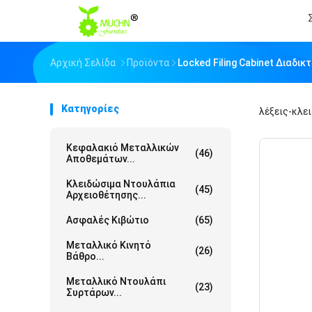
Αρχική Σελίδα
Προϊόντα
Locked Filing Cabinet Διαδ
Κατηγορίες
λέξεις-κλε
Κεφαλακιό Μεταλλικών
(46)
Αποθεμάτων...
Κλειδώσιμα Ντουλάπια
(45)
Αρχειοθέτησης...
Ασφαλές Κιβώτιο
(65)
Μεταλλικό Κινητό
(26)
Βάθρο...
Μεταλλικό Ντουλάπι
(23)
Συρτάρων...