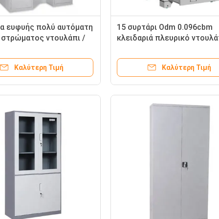
α ευφυής πολύ αυτόματη
15 συρτάρι Odm 0.096cbm
 στρώματος ντουλάπι /
κλειδαριά πλευρικό ντουλά
τήρα ντουλάπι αρχείων
αρχείων για το γραφείο σχ
τηση
σπίτι
Καλύτερη Τιμή
Καλύτερη Τιμή