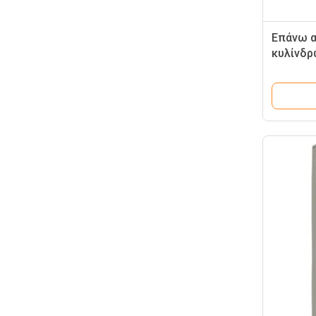
Επάνω α
κυλίνδρ
κλειδαρ