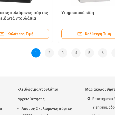
ακές κυλιόμενες πόρτες
Υπηρεσιακά είδη
ειδωτά ντουλάπια
Καλύτερη Τιμή
Καλύτερη Τιμή
1
2
3
4
5
6
κλειδώσιμα ντουλάπια
Μας ακολουθήσ
Επιστημονικ
αρχειοθέτησης
Yizhixing, οδ
er
Άοσμος 2 κυλιόμενες πόρτες