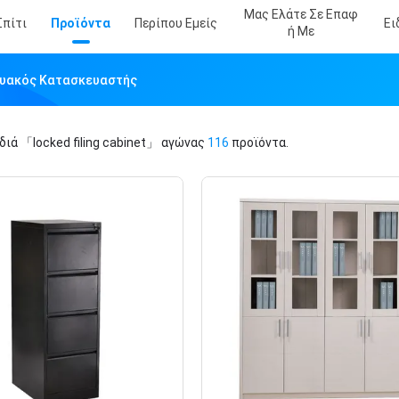
Μας Ελάτε Σε Επαφ
Σπίτι
Προϊόντα
Περίπου Εμείς
Ει
Ή Με
ικτυακός Κατασκευαστής
ιδιά
「locked filing cabinet」
αγώνας
116
προϊόντα.