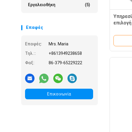
Εργαλειοθήκη
(5)
Υπηρεσί
επιλογή
Επαφές
ανελκυσ
τοποθέ
Επαφές:
Mrs. Maria
Τηλ.::
+8613949238658
Φαξ:
86-379-65229222
Επικοινωνία