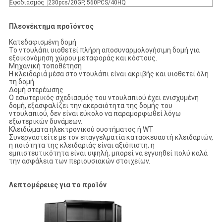
Εφοδιασμός
230pcs/20GP, 560PCS/40HQ
Πλεονέκτημα προϊόντος
Κατεδαφισμένη δομή
Το ντουλάπι υιοθετεί πλήρη αποσυναρμολογήσιμη δομή για
εξοικονόμηση χώρου μεταφοράς και κόστους.
Μηχανική τοποθέτηση
Η κλειδαριά μέσα στο ντουλάπι είναι ακριβής και υιοθετεί όλη
τη δομή.
Δομή στερέωσης
Ο εσωτερικός σχεδιασμός του ντουλαπιού έχει ενισχυμένη
δομή, εξασφαλίζει την ακεραιότητα της δομής του
ντουλαπιού, δεν είναι εύκολο να παραμορφωθεί λόγω
εξωτερικών δυνάμεων.
Κλειδώματα ηλεκτρονικού συστήματος ή WT
Συνεργαστείτε με τον επαγγελματία κατασκευαστή κλειδαριών,
η ποιότητα της κλειδαριάς είναι αξιόπιστη, η
εμπιστευτικότητα είναι υψηλή, μπορεί να εγγυηθεί πολύ καλά
την ασφάλεια των περιουσιακών στοιχείων.
Λεπτομέρειες για το προϊόν