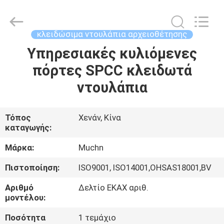
Industrial
Co.,
Ltd..
All
Rights
κλειδώσιμα ντουλάπια αρχειοθέτησης
Reserved.
Developed
Υπηρεσιακές κυλιόμενες
ΣΠΊΤΙ
by
ECER
πόρτες SPCC κλειδωτά
ΠΡΟΪΌΝΤΑ
ντουλάπια
ΠΕΡΊΠΟΥ
Τόπος
Χενάν, Κίνα
καταγωγής:
ΕΜΕΊΣ
Μάρκα:
Muchn
ΓΎΡΟΣ
Πιστοποίηση:
ISO9001, ISO14001,OHSAS18001,BV
ΕΡΓΟΣΤΑΣΊΩΝ
Αριθμό
Δελτίο ΕΚΑΧ αριθ.
μοντέλου:
ΠΟΙΟΤΙΚΌΣ
Ποσότητα
1 τεμάχιο