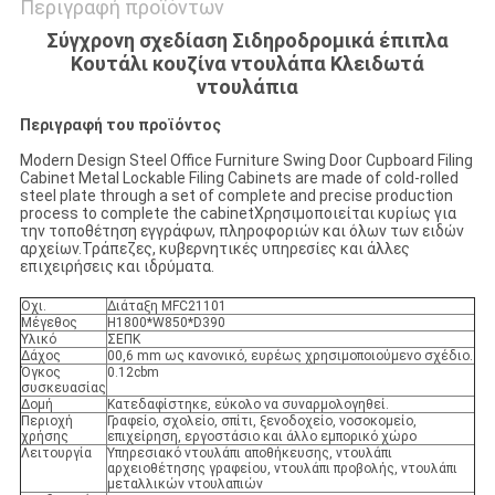
Περιγραφή προϊόντων
Σύγχρονη σχεδίαση Σιδηροδρομικά έπιπλα
Κουτάλι κουζίνα ντουλάπα Κλειδωτά
ντουλάπια
Περιγραφή του προϊόντος
Modern Design Steel Office Furniture Swing Door Cupboard Filing
Cabinet Metal Lockable Filing Cabinets are made of cold-rolled
steel plate through a set of complete and precise production
process to complete the cabinetΧρησιμοποιείται κυρίως για
την τοποθέτηση εγγράφων, πληροφοριών και όλων των ειδών
αρχείων.Τράπεζες, κυβερνητικές υπηρεσίες και άλλες
επιχειρήσεις και ιδρύματα.
Οχι.
Διάταξη MFC21101
Μέγεθος
H1800*W850*D390
Υλικό
ΣΕΠΚ
Δάχος
00,6 mm ως κανονικό, ευρέως χρησιμοποιούμενο σχέδιο.
Όγκος
0.12cbm
συσκευασίας
Δομή
Κατεδαφίστηκε, εύκολο να συναρμολογηθεί.
Περιοχή
Γραφείο, σχολείο, σπίτι, ξενοδοχείο, νοσοκομείο,
χρήσης
επιχείρηση, εργοστάσιο και άλλο εμπορικό χώρο
Λειτουργία
Υπηρεσιακό ντουλάπι αποθήκευσης, ντουλάπι
αρχειοθέτησης γραφείου, ντουλάπι προβολής, ντουλάπι
μεταλλικών ντουλαπιών