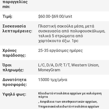
παραγγελίας
ΈΛΕΓΧΟΣ
min:
Τιμή:
$60.00-$69.00/unit
ΜΑΣ
ΕΛΆΤΕ
Συσκευασία
Πλαστική σακούλα μέσα, μετά
λεπτομέρειες:
συσκευασία από πολυφουσκάλωμα,
ΣΕ
τελικά 5 στρώματα από
χαρτόκουτο έξω. 1pc
ΕΠΑΦΉ
Χρόνος
25-35 εργάσιμες ημέρες
ΜΕ
παράδοσης:
Όροι
L/C, D/A, D/P, T/T, Western Union,
ΕΙΔΉΣΕΙΣ
πληρωμής:
MoneyGram
Δυνατότητα
15000 τμχ/μήνα
ΖΗΤΉΣΤΕ
προσφοράς:
ΈΝΑ
Υψηλό φως:
Κλειδωτά ντουλάπια αρχείων με κυλιόμενη
πόρτα
ΑΠΌΣΠΑΣΜΑ
,
,
Ασφάλεια των αποθηκευτικών αρχείων
Υπηρεσιακά κλειδωτά ντουλάπια αρχείων